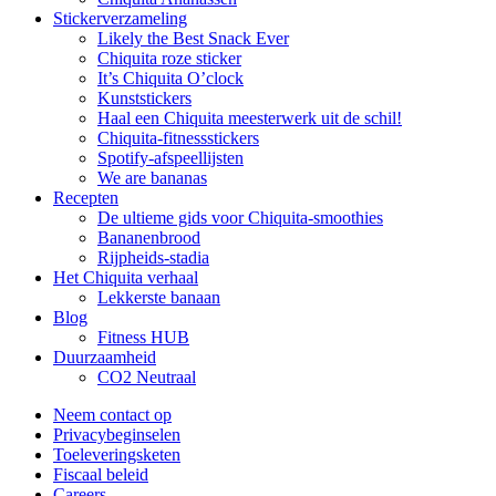
Stickerverzameling
Likely the Best Snack Ever
Chiquita roze sticker
It’s Chiquita O’clock
Kunststickers
Haal een Chiquita meesterwerk uit de schil!
Chiquita-fitnessstickers
Spotify-afspeellijsten
We are bananas
Recepten
De ultieme gids voor Chiquita-smoothies
Bananenbrood
Rijpheids-stadia
Het Chiquita verhaal
Lekkerste banaan
Blog
Fitness HUB
Duurzaamheid
CO2 Neutraal
Neem contact op
Privacybeginselen
Toeleveringsketen
Fiscaal beleid
Careers