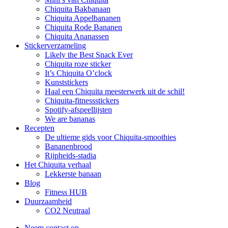
Chiquita Bakbanaan
Chiquita Appelbananen
Chiquita Rode Bananen
Chiquita Ananassen
Stickerverzameling
Likely the Best Snack Ever
Chiquita roze sticker
It’s Chiquita O’clock
Kunststickers
Haal een Chiquita meesterwerk uit de schil!
Chiquita-fitnessstickers
Spotify-afspeellijsten
We are bananas
Recepten
De ultieme gids voor Chiquita-smoothies
Bananenbrood
Rijpheids-stadia
Het Chiquita verhaal
Lekkerste banaan
Blog
Fitness HUB
Duurzaamheid
CO2 Neutraal
Neem contact op