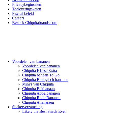
Privacybeginselen
Toeleveringsketen
Fiscaal beleid
Careers
Bezoek Chiquitabrands.com
Voordelen van bananen
Voordelen van bananen
Chiquita Klasse Extra
Chiquita banaan To Go
Chiquita Biologisch bananen
Mini’s van Chiquita
Chiquita Bakbanaan
Chiquita Appelbananen
Chiquita Rode Bananen
Chiquita Ananassen
Stickerverzameling
Likely the Best Snack Ever