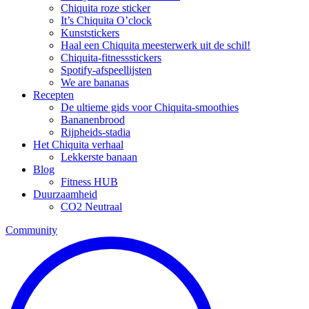
Chiquita roze sticker
It’s Chiquita O’clock
Kunststickers
Haal een Chiquita meesterwerk uit de schil!
Chiquita-fitnessstickers
Spotify-afspeellijsten
We are bananas
Recepten
De ultieme gids voor Chiquita-smoothies
Bananenbrood
Rijpheids-stadia
Het Chiquita verhaal
Lekkerste banaan
Blog
Fitness HUB
Duurzaamheid
CO2 Neutraal
Community