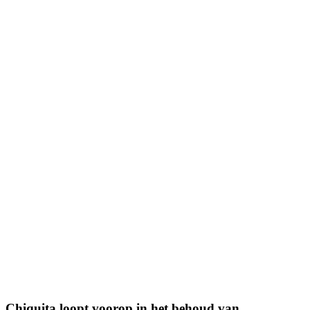
Chiquita loopt voorop in het behoud van