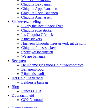
Chiquita Bakbanaan
Chiquita Appelbananen
Chiquita Rode Bananen
Chiquita Ananassen
Stickerverzameling
Likely the Best Snack Ever
Chiquita roze sticker
It’s Chiquita O’clock
Kunststickers
Haal een Chiquita meesterwerk uit de schil!
Chiquita-fitnessstickers
Spotify-afspeellijsten
We are bananas
Recepten
De ultieme gids voor Chiquita-smoothies
Bananenbrood
Rijpheids-stadia
Het Chiquita verhaal
Lekkerste banaan
Blog
Fitness HUB
Duurzaamheid
CO2 Neutraal
Neem contact op