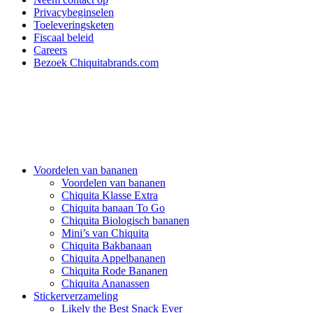
Privacybeginselen
Toeleveringsketen
Fiscaal beleid
Careers
Bezoek Chiquitabrands.com
Voordelen van bananen
Voordelen van bananen
Chiquita Klasse Extra
Chiquita banaan To Go
Chiquita Biologisch bananen
Mini’s van Chiquita
Chiquita Bakbanaan
Chiquita Appelbananen
Chiquita Rode Bananen
Chiquita Ananassen
Stickerverzameling
Likely the Best Snack Ever