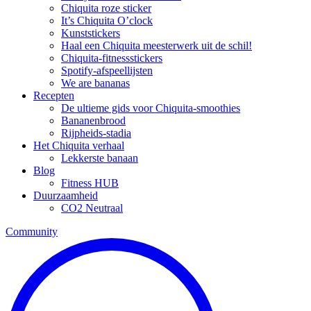
Chiquita roze sticker
It’s Chiquita O’clock
Kunststickers
Haal een Chiquita meesterwerk uit de schil!
Chiquita-fitnessstickers
Spotify-afspeellijsten
We are bananas
Recepten
De ultieme gids voor Chiquita-smoothies
Bananenbrood
Rijpheids-stadia
Het Chiquita verhaal
Lekkerste banaan
Blog
Fitness HUB
Duurzaamheid
CO2 Neutraal
Community