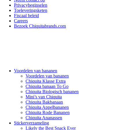
Privacybeginselen
Toeleveringsketen
Fiscaal beleid
Careers
Bezoek Chiquitabrands.com
Voordelen van bananen
Voordelen van bananen
Chiquita Klasse Extra
Chiquita banaan To Go
Chiquita Biologisch bananen
Mini’s van Chiquita
Chiquita Bakbanaan
Chiquita Appelbananen
Chiquita Rode Bananen
Chiquita Ananassen
Stickerverzameling
Likely the Best Snack Ever