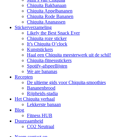
Chiquita Bakbanaan
Chiquita Appelbananen
Chiquita Rode Bananen
Chiquita Ananassen
Stickerverzameling
Likely the Best Snack Ever
Chiquita roze sticker
It’s Chiquita O’clock
Kunststickers
Haal een Chiquita meesterwerk uit de schil!
Chiquita-fitnessstickers
Spotify-afspeellijsten
We are bananas
Recepten
De ultieme gids voor Chiquita-smoothies
Bananenbrood
Rijpheids-stadia
Het Chiquita verhaal
Lekkerste banaan
Blog
Fitness HUB
Duurzaamheid
CO2 Neutraal
Neem contact op