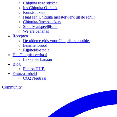
Chiquita roze sticker
It’s Chiquita O’clock
Kunststickers
Haal een Chiquita meesterwerk uit de schil!
Chiquita-fitnessstickers
Spotify-afspeellijsten
We are bananas
Recepten
De ultieme gids voor Chiquita-smoothies
Bananenbrood
Rijpheids-stadia
Het Chiquita verhaal
Lekkerste banaan
Blog
Fitness HUB
Duurzaamheid
CO2 Neutraal
Community