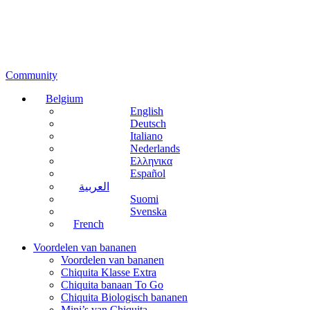
Community
Belgium
English
Deutsch
Italiano
Nederlands
Ελληνικα
Español
العربية
Suomi
Svenska
French
Voordelen van bananen
Voordelen van bananen
Chiquita Klasse Extra
Chiquita banaan To Go
Chiquita Biologisch bananen
Mini’s van Chiquita