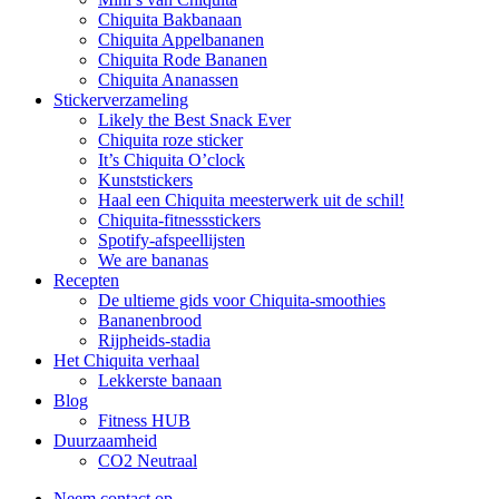
Chiquita Bakbanaan
Chiquita Appelbananen
Chiquita Rode Bananen
Chiquita Ananassen
Stickerverzameling
Likely the Best Snack Ever
Chiquita roze sticker
It’s Chiquita O’clock
Kunststickers
Haal een Chiquita meesterwerk uit de schil!
Chiquita-fitnessstickers
Spotify-afspeellijsten
We are bananas
Recepten
De ultieme gids voor Chiquita-smoothies
Bananenbrood
Rijpheids-stadia
Het Chiquita verhaal
Lekkerste banaan
Blog
Fitness HUB
Duurzaamheid
CO2 Neutraal
Neem contact op