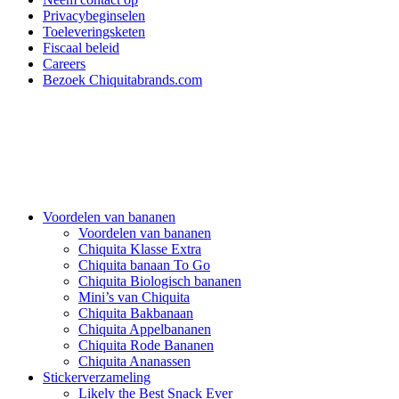
Privacybeginselen
Toeleveringsketen
Fiscaal beleid
Careers
Bezoek Chiquitabrands.com
Voordelen van bananen
Voordelen van bananen
Chiquita Klasse Extra
Chiquita banaan To Go
Chiquita Biologisch bananen
Mini’s van Chiquita
Chiquita Bakbanaan
Chiquita Appelbananen
Chiquita Rode Bananen
Chiquita Ananassen
Stickerverzameling
Likely the Best Snack Ever