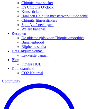
Chiquita roze sticker
It’s Chiquita O’clock
Kunststickers
Haal een Chiquita meesterwerk uit de schil!
Chiquita-fitnessstickers
Spotify-afspeellijsten
We are bananas
Recepten
De ultieme gids voor Chiquita-smoothies
Bananenbrood
Rijpheids-stadia
Het Chiquita verhaal
Lekkerste banaan
Blog
Fitness HUB
Duurzaamheid
CO2 Neutraal
Community