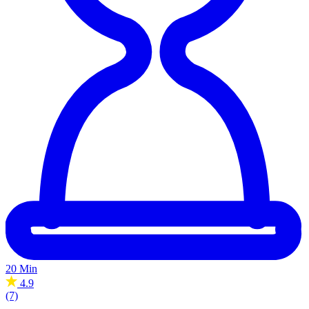
20 Min
4.9
(7)