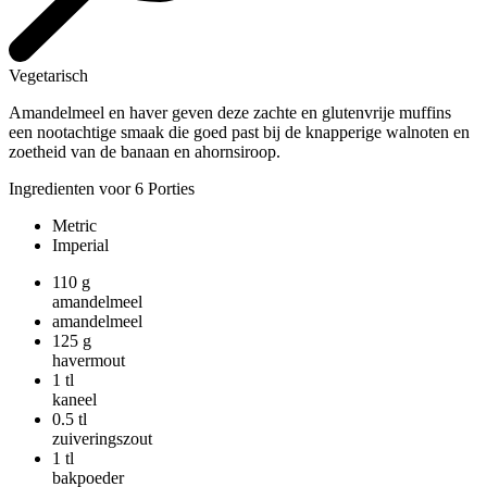
Vegetarisch
Amandelmeel en haver geven deze zachte en glutenvrije muffins
een nootachtige smaak die goed past bij de knapperige walnoten en
zoetheid van de banaan en ahornsiroop.
Ingredienten voor 6 Porties
Metric
Imperial
110
g
amandelmeel
amandelmeel
125
g
havermout
1
tl
kaneel
0.5
tl
zuiveringszout
1
tl
bakpoeder