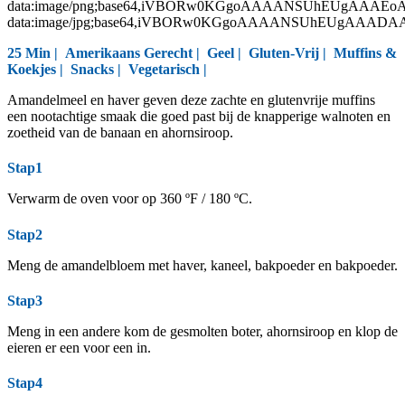
data:image/png;base64,iVBORw0KGgoAAAANSUhEUgAAAEo
data:image/jpg;base64,iVBORw0KGgoAAAANSUhEUgAAAD
25 Min |
Amerikaans Gerecht
|
Geel
|
Gluten-Vrij
|
Muffins &
Koekjes
|
Snacks
|
Vegetarisch
|
Amandelmeel en haver geven deze zachte en glutenvrije muffins
een nootachtige smaak die goed past bij de knapperige walnoten en
zoetheid van de banaan en ahornsiroop.
Stap1
Verwarm de oven voor op 360 ºF / 180 ºC.
Stap2
Meng de amandelbloem met haver, kaneel, bakpoeder en bakpoeder.
Stap3
Meng in een andere kom de gesmolten boter, ahornsiroop en klop de
eieren er een voor een in.
Stap4