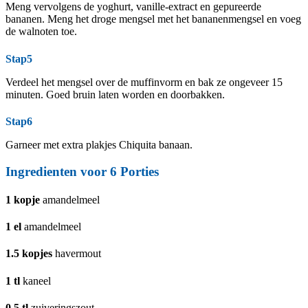
Meng vervolgens de yoghurt, vanille-extract en gepureerde
bananen. Meng het droge mengsel met het bananenmengsel en voeg
de walnoten toe.
Stap5
Verdeel het mengsel over de muffinvorm en bak ze ongeveer 15
minuten. Goed bruin laten worden en doorbakken.
Stap6
Garneer met extra plakjes Chiquita banaan.
Ingredienten voor 6 Porties
1
kopje
amandelmeel
1
el
amandelmeel
1.5
kopjes
havermout
1
tl
kaneel
0.5
tl
zuiveringszout