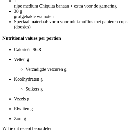
1
rijpe medium Chiquita banaan + extra voor de garnering
30
g
grofgehakte walnoten
Speciaal materiaal: vorm voor mini-muffins met papieren cups
(doosjes)
Nutritional values per portion
Calorieën
96.8
Vetten
g
Verzadigde vetzuren
g
Koolhydraten
g
Suikers
g
Vezels
g
Eiwitten
g
Zout
g
Wil je dit recept beoordelen