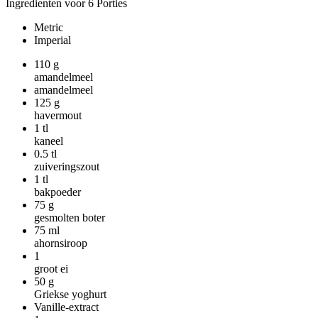
Ingredienten voor 6 Porties
Metric
Imperial
110
g
amandelmeel
amandelmeel
125
g
havermout
1
tl
kaneel
0.5
tl
zuiveringszout
1
tl
bakpoeder
75
g
gesmolten boter
75
ml
ahornsiroop
1
groot ei
50
g
Griekse yoghurt
Vanille-extract