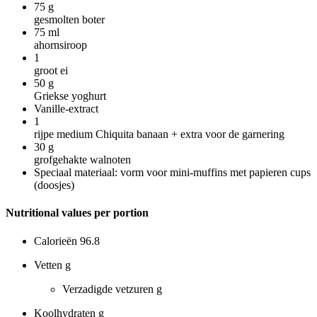
75
g
gesmolten boter
75
ml
ahornsiroop
1
groot ei
50
g
Griekse yoghurt
Vanille-extract
1
rijpe medium Chiquita banaan + extra voor de garnering
30
g
grofgehakte walnoten
Speciaal materiaal: vorm voor mini-muffins met papieren cups
(doosjes)
Nutritional values per portion
Calorieën
96.8
Vetten
g
Verzadigde vetzuren
g
Koolhydraten
g