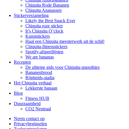
Chiquita Rode Bananen
Chiquita Ananassen
Stickerverzameling
Likely the Best Snack Ever
Chiquita roze sticker
It’s Chiquita O’clock
Kunststickers
Haal een Chiquita meesterwerk uit de schil!
Chiquita-fitnessstickers
Spotify-afspeellijsten
We are bananas
Recepten
De ultieme gids voor Chiquita-smoothies
Bananenbrood
Rijpheids-stadia
Het Chiquita verhaal
Lekkerste banaan
Blog
Fitness HUB
Duurzaamheid
CO2 Neutraal
Neem contact op
Privacybeginselen
Toeleveringsketen