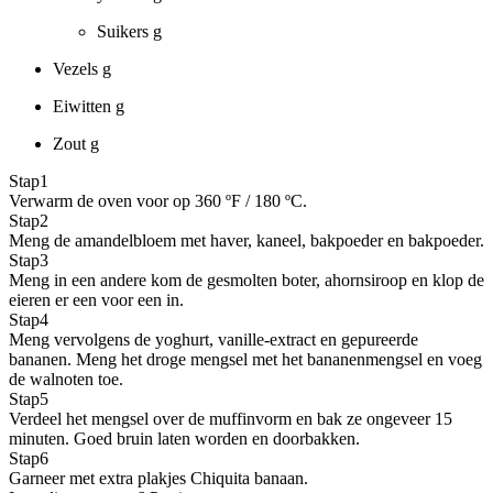
Suikers
g
Vezels
g
Eiwitten
g
Zout
g
Stap
1
Verwarm de oven voor op 360 ºF / 180 ºC.
Stap
2
Meng de amandelbloem met haver, kaneel, bakpoeder en bakpoeder.
Stap
3
Meng in een andere kom de gesmolten boter, ahornsiroop en klop de
eieren er een voor een in.
Stap
4
Meng vervolgens de yoghurt, vanille-extract en gepureerde
bananen. Meng het droge mengsel met het bananenmengsel en voeg
de walnoten toe.
Stap
5
Verdeel het mengsel over de muffinvorm en bak ze ongeveer 15
minuten. Goed bruin laten worden en doorbakken.
Stap
6
Garneer met extra plakjes Chiquita banaan.