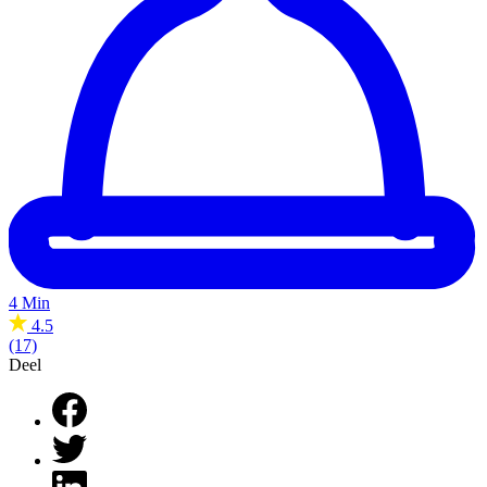
4 Min
4.5
(17)
Deel