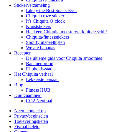
Stickerverzameling
Likely the Best Snack Ever
Chiquita roze sticker
It’s Chiquita O’clock
Kunststickers
Haal een Chiquita meesterwerk uit de schil!
Chiquita-fitnessstickers
Spotify-afspeellijsten
We are bananas
Recepten
De ultieme gids voor Chiquita-smoothies
Bananenbrood
Rijpheids-stadia
Het Chiquita verhaal
Lekkerste banaan
Blog
Fitness HUB
Duurzaamheid
CO2 Neutraal
Neem contact op
Privacybeginselen
Toeleveringsketen
Fiscaal beleid
Careers