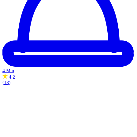
4 Min
4.2
(13)