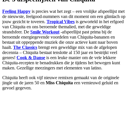
Feeling Happy
is precies wat het zegt – een vrolijke afspeellijst met
de nieuwste, feelgood-nummers van dit moment om een glimlach op
jouw gezicht te toveren.
Tropical Vibes
is geworteld in het erfgoed
van Chiquita en ons beroemde themalied, met die geweldige
strandsfeer. De
Smile Workout
-afspeellijst past prima bij de
beroemde energiegevende voordelen van Chiquita-bananen en
bestaat uit oppeppende muziek die onze actieve kant naar boven
haalt.
The Classics
brengt een geweldige mix van de afgelopen
decennia – Chiquita bestaat tenslotte al 150 jaar en bestrijkt veel
genres!
Cook & Danse
is een leuke manier om de vele lekkere
Chiquita-recepten te benadrukken die je tijdens het bewegen kunt
maken. Gezellige meezingers met elementen van latino.
Chiquita heeft ook vijf nieuwe remixen gemaakt van de originele
jingle uit de jaren 50 en
Miss Chiquita
een vernieuwd geluid en
gevoel gegeven.