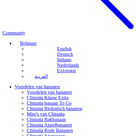
Community
Belgium
English
Deutsch
Italiano
Nederlands
Ελληνικα
العربية
Voordelen van bananen
Voordelen van bananen
Chiquita Klasse Extra
Chiquita banaan To Go
Chiquita Biologisch bananen
Mini’s van Chiquita
Chiquita Bakbanaan
Chiquita Appelbananen
Chiquita Rode Bananen
Chiquita Ananassen