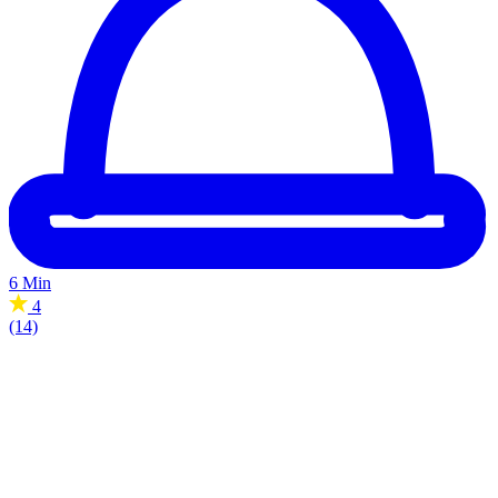
6 Min
4
(14)