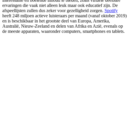
interessante en boeiende inhoud te bieden, zoals virtuele deelbare
ervaringen die vaak niet alleen leuk maar ook educatief zijn. De
afspeellijsten zullen dus zeker voor gezelligheid zorgen.
Spotify
heeft 248 miljoen actieve luisteraars per maand (vanaf oktober 2019)
en is beschikbaar in het grootste deel van Europa, Amerika,
Australië, Nieuw-Zeeland en delen van Afrika en Azië, evenals op
de meeste apparaten, waaronder computers, smartphones en tablets.