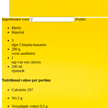
Ingredienten voor
Porties
Metric
Imperial
3
rijpe Chiquita-bananen
280
g
verse aardbeien
1
sap van een citroen
240
ml
rijstmelk
Nutritional values per portion
Calorieën
297
Vet
2 g
Verzadigde vetten
0,5 g