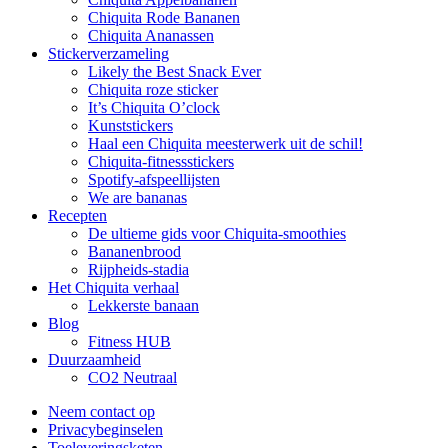
Chiquita Rode Bananen
Chiquita Ananassen
Stickerverzameling
Likely the Best Snack Ever
Chiquita roze sticker
It’s Chiquita O’clock
Kunststickers
Haal een Chiquita meesterwerk uit de schil!
Chiquita-fitnessstickers
Spotify-afspeellijsten
We are bananas
Recepten
De ultieme gids voor Chiquita-smoothies
Bananenbrood
Rijpheids-stadia
Het Chiquita verhaal
Lekkerste banaan
Blog
Fitness HUB
Duurzaamheid
CO2 Neutraal
Neem contact op
Privacybeginselen
Toeleveringsketen