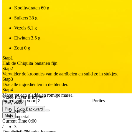
Koolhydraten
60 g
Suikers
38 g
Vezels
6,1 g
Eiwitten
3,5 g
Zout
0 g
Stap
1
Hak de Chiquita-bananen fijn.
Stap
2
Verwijder de kroontjes van de aardbeien en snijd ze in stukjes.
Stap
3
Doe alle ingrediënten in de blender.
Stap
4
Meng tot een gladde en romige massa.
Video Player is loading.
Ingredienten voor
Porties
Play Video
Play
Skip Backward
Metric
Mute
Imperial
Current Time
0:00
/
3
Duration
0:29
rijpe Chiquita-bananen