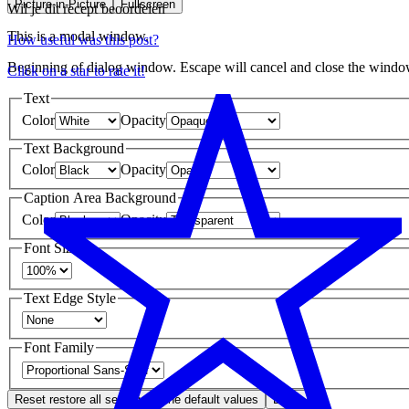
Picture-in-Picture
Fullscreen
Wil je dit recept beoordelen
This is a modal window.
How useful was this post?
Beginning of dialog window. Escape will cancel and close the windo
Click on a star to rate it!
Text
Color
Opacity
Text Background
Color
Opacity
Caption Area Background
Color
Opacity
Font Size
Text Edge Style
Font Family
Reset
restore all settings to the default values
Done