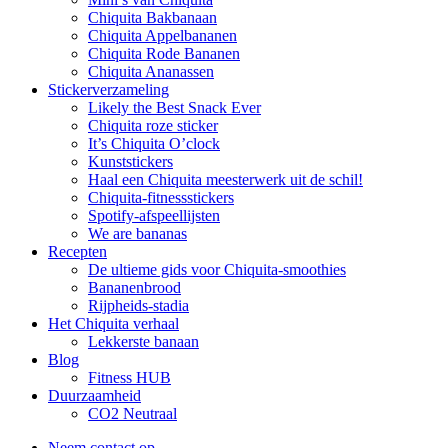
Chiquita Bakbanaan
Chiquita Appelbananen
Chiquita Rode Bananen
Chiquita Ananassen
Stickerverzameling
Likely the Best Snack Ever
Chiquita roze sticker
It’s Chiquita O’clock
Kunststickers
Haal een Chiquita meesterwerk uit de schil!
Chiquita-fitnessstickers
Spotify-afspeellijsten
We are bananas
Recepten
De ultieme gids voor Chiquita-smoothies
Bananenbrood
Rijpheids-stadia
Het Chiquita verhaal
Lekkerste banaan
Blog
Fitness HUB
Duurzaamheid
CO2 Neutraal
Neem contact op