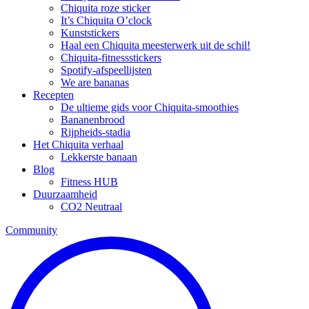
Chiquita roze sticker
It’s Chiquita O’clock
Kunststickers
Haal een Chiquita meesterwerk uit de schil!
Chiquita-fitnessstickers
Spotify-afspeellijsten
We are bananas
Recepten
De ultieme gids voor Chiquita-smoothies
Bananenbrood
Rijpheids-stadia
Het Chiquita verhaal
Lekkerste banaan
Blog
Fitness HUB
Duurzaamheid
CO2 Neutraal
Community