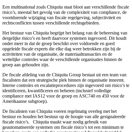
Een multinational zoals Chiquita staat bloot aan verschillende fiscale
risico’s, meestal het gevolg van de complexiteit van compliance, de
voortdurende wijziging van fiscale regelgeving, subjectiviteit en
rechtsconflicten tussen verschillende rechtsgebieden.
Het bestuur van Chiquita begrijpt het belang van de beheersing van
dergelijke risico’s en heeft daarvoor systemen ingevoerd. Dit houdt
onder meer in dat de groep beschikt over voldoende en goed
opgeleide fiscale experts die elke dag weer betrokken zijn bij de
activiteiten van de organisatie, de materiaaltransacties en de
wettelijke controles waar de verschillende organisaties binnen de
groep aan gehouden zijn.
De fiscale afdeling van de Chiquita Group bestaat uit een team van
fiscalisten dat een strategische plek binnen de organisatie inneemt.
Interne controles en escalatieprocedures zijn ingevoerd om risico’s te
identificeren, kwantificeren en beheren (inclusief volledige
compliance met IAS12 voor de groep en ASC740 en 450 voor de
Amerikaanse subgroep).
De fiscalisten van Chiquita voeren regelmatig overleg met het
bestuur en houden het bestuur op de hoogte van alle gesignaleerde
fiscale risico’s. Chiquita maakt waar nodig gebruik van
geautomatiseerde systemen om fiscale risico’s tot een minimum te