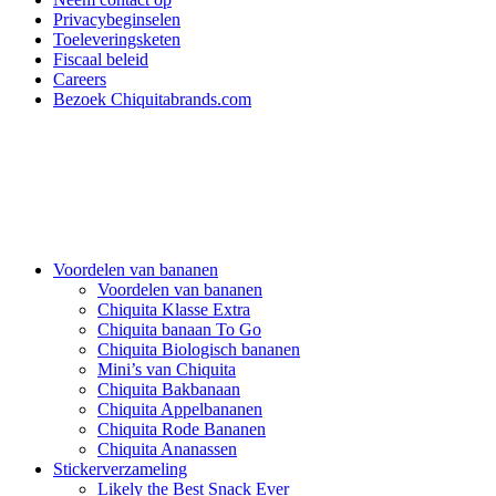
Privacybeginselen
Toeleveringsketen
Fiscaal beleid
Careers
Bezoek Chiquitabrands.com
Voordelen van bananen
Voordelen van bananen
Chiquita Klasse Extra
Chiquita banaan To Go
Chiquita Biologisch bananen
Mini’s van Chiquita
Chiquita Bakbanaan
Chiquita Appelbananen
Chiquita Rode Bananen
Chiquita Ananassen
Stickerverzameling
Likely the Best Snack Ever