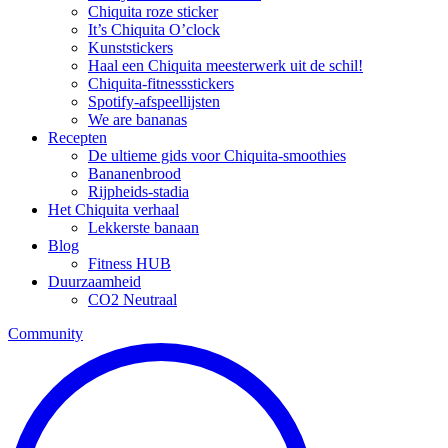
Chiquita roze sticker
It’s Chiquita O’clock
Kunststickers
Haal een Chiquita meesterwerk uit de schil!
Chiquita-fitnessstickers
Spotify-afspeellijsten
We are bananas
Recepten
De ultieme gids voor Chiquita-smoothies
Bananenbrood
Rijpheids-stadia
Het Chiquita verhaal
Lekkerste banaan
Blog
Fitness HUB
Duurzaamheid
CO2 Neutraal
Community