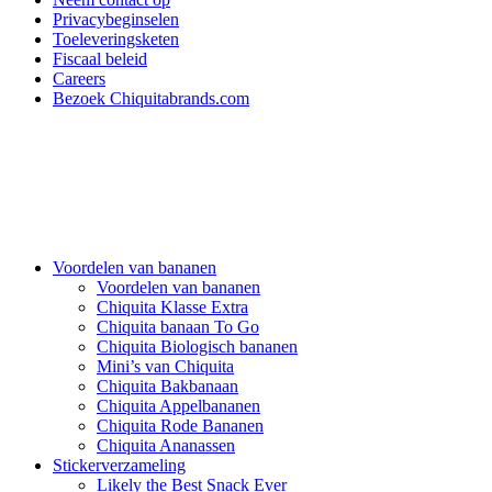
Privacybeginselen
Toeleveringsketen
Fiscaal beleid
Careers
Bezoek Chiquitabrands.com
Voordelen van bananen
Voordelen van bananen
Chiquita Klasse Extra
Chiquita banaan To Go
Chiquita Biologisch bananen
Mini’s van Chiquita
Chiquita Bakbanaan
Chiquita Appelbananen
Chiquita Rode Bananen
Chiquita Ananassen
Stickerverzameling
Likely the Best Snack Ever