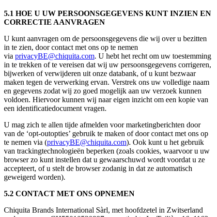
5.1 HOE U UW PERSOONSGEGEVENS KUNT INZIEN EN
CORRECTIE AANVRAGEN
U kunt aanvragen om de persoonsgegevens die wij over u bezitten
in te zien, door contact met ons op te nemen
via
privacyBE@chiquita.com
. U hebt het recht om uw toestemming
in te trekken of te vereisen dat wij uw persoonsgegevens corrigeren,
bijwerken of verwijderen uit onze databank, of u kunt bezwaar
maken tegen de verwerking ervan. Verstrek ons uw volledige naam
en gegevens zodat wij zo goed mogelijk aan uw verzoek kunnen
voldoen. Hiervoor kunnen wij naar eigen inzicht om een kopie van
een identificatiedocument vragen.
U mag zich te allen tijde afmelden voor marketingberichten door
van de ‘opt-outopties’ gebruik te maken of door contact met ons op
te nemen via (
privacyBE@chiquita.com
). Ook kunt u het gebruik
van trackingtechnologieën beperken (zoals cookies, waarvoor u uw
browser zo kunt instellen dat u gewaarschuwd wordt voordat u ze
accepteert, of u stelt de browser zodanig in dat ze automatisch
geweigerd worden).
5.2 CONTACT MET ONS OPNEMEN
Chiquita Brands International Sàrl, met hoofdzetel in Zwitserland