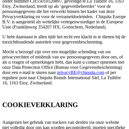
onder nummer CH55010520897, gevestigd te La Tuilière 16, 1163
Etoy, Zwitserland, treedt op als ‘gegevenbeheerder’ voor de
persoonsgegevens die het verwerkt binnen het kader van deze
Privacyverklaring en voor de verzameldoeleinden. Chiquita Europe
B.V. is aangesteld als wettelijke vertegenwoordiger in de Europese
Unie (
Franklinweg 354207 HX, Gorinchem, Nederland).
U hebt daarnaast te allen tijde het recht een klacht in te dienen bij de
toezichthoudende autoriteit voor gegevensbescherming.
Mocht u bezorgd zijn over een mogelijke schending van uw
privacyrechten of misbruik van uw persoonsgegevens door ons, of
als u vragen of opmerkingen hebt, dan kunt u contact opnemen met
onze Data Protection Office (Bureau voor Gegevensbescherming)
door een e-mail te sturen naar
privacyBE@chiquita.com
of per
reguliere post naar Chiquita Brands International Sàrl, La Tuilière
16, 1163 Etoy, Zwitserland.
COOKIEVERKLARING
Aangezien het gebruik van trackers van derden via onze website
niet volledig door ons kan worden gecontroleerd, moeten specifieke