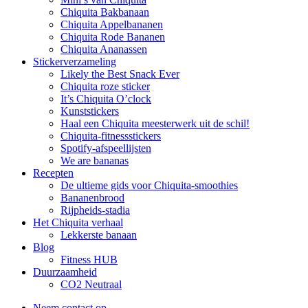
Chiquita Bakbanaan
Chiquita Appelbananen
Chiquita Rode Bananen
Chiquita Ananassen
Stickerverzameling
Likely the Best Snack Ever
Chiquita roze sticker
It’s Chiquita O’clock
Kunststickers
Haal een Chiquita meesterwerk uit de schil!
Chiquita-fitnessstickers
Spotify-afspeellijsten
We are bananas
Recepten
De ultieme gids voor Chiquita-smoothies
Bananenbrood
Rijpheids-stadia
Het Chiquita verhaal
Lekkerste banaan
Blog
Fitness HUB
Duurzaamheid
CO2 Neutraal
Neem contact op