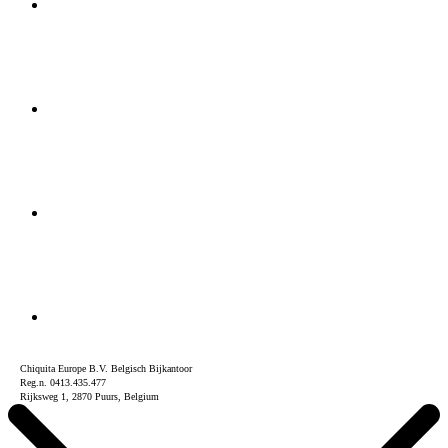
Chiquita Europe B.V. Belgisch Bijkantoor
Reg.n. 0413.435.477
Rijksweg 1, 2870 Puurs, Belgium