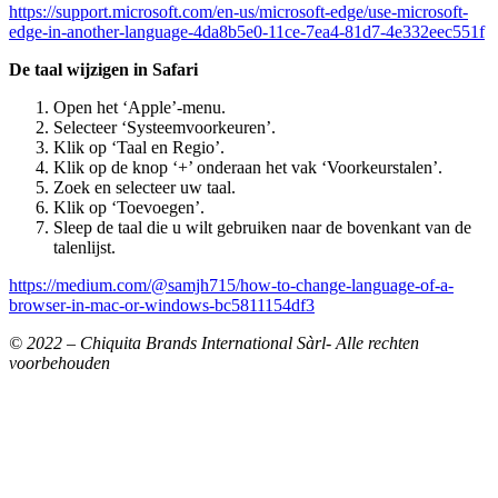
https://support.microsoft.com/en-us/microsoft-edge/use-microsoft-
edge-in-another-language-4da8b5e0-11ce-7ea4-81d7-4e332eec551f
De taal wijzigen in Safari
Open het ‘Apple’-menu.
Selecteer ‘Systeemvoorkeuren’.
Klik op ‘Taal en Regio’.
Klik op de knop ‘+’ onderaan het vak ‘Voorkeurstalen’.
Zoek en selecteer uw taal.
Klik op ‘Toevoegen’.
Sleep de taal die u wilt gebruiken naar de bovenkant van de
talenlijst.
https://medium.com/@samjh715/how-to-change-language-of-a-
browser-in-mac-or-windows-bc5811154df3
© 2022 – Chiquita Brands International Sàrl- Alle rechten
voorbehouden