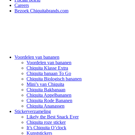
Careers
Bezoek Chiquitabrands.com
Voordelen van bananen
Voordelen van bananen
Chiquita Klasse Extra
Chiquita banaan To Go
Chiquita Biologisch bananen
Mini’s van Chiquita
Chiquita Bakbanaan
Chiquita Appelbananen
Chiquita Rode Bananen
Chiquita Ananassen
Stickerverzameling
Likely the Best Snack Ever
Chiquita roze sticker
It’s Chiquita O’clock
Kunststickers