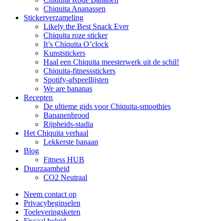
Chiquita Ananassen
Stickerverzameling
Likely the Best Snack Ever
Chiquita roze sticker
It’s Chiquita O’clock
Kunststickers
Haal een Chiquita meesterwerk uit de schil!
Chiquita-fitnessstickers
Spotify-afspeellijsten
We are bananas
Recepten
De ultieme gids voor Chiquita-smoothies
Bananenbrood
Rijpheids-stadia
Het Chiquita verhaal
Lekkerste banaan
Blog
Fitness HUB
Duurzaamheid
CO2 Neutraal
Neem contact op
Privacybeginselen
Toeleveringsketen
Fiscaal beleid