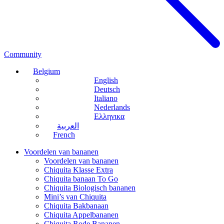
Community
Belgium
English
Deutsch
Italiano
Nederlands
Ελληνικα
العربية
French
Voordelen van bananen
Voordelen van bananen
Chiquita Klasse Extra
Chiquita banaan To Go
Chiquita Biologisch bananen
Mini’s van Chiquita
Chiquita Bakbanaan
Chiquita Appelbananen
Chiquita Rode Bananen