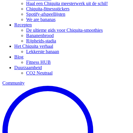
Haal een Chiquita meesterwerk uit de schil!
Chiquita-fitnessstickers
Spotify-afspeellijsten
We are bananas
Recepten
De ultieme gids voor Chiquita-smoothies
Bananenbrood
Rijpheids-stadia
Het Chiquita verhaal
Lekkerste banaan
Blog
Fitness HUB
Duurzaamheid
CO2 Neutraal
Community