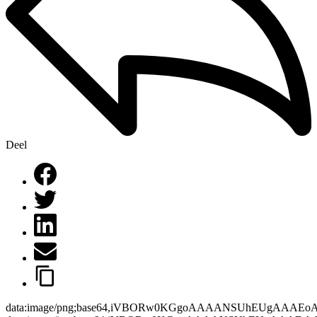
Deel
data:image/png;base64,iVBORw0KGgoAAAANSUhEUgAAAEo