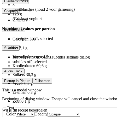
Playback Rate
8
muntblaadjes (houd 2 voor garnering)
Chapters
125
g
(Griekse) yoghurt
Chapters
Nutritional values per portion
Descriptions
descriptions off
, selected
Calorieën
393
Vet
7,1 g
Subtitles
Verzadigde vetten
4,2 g
subtitles settings
, opens subtitles settings dialog
subtitles off
, selected
Koolhydraten
60,6 g
Audio Track
Suikers
30,3 g
Picture-in-Picture
Fullscreen
Vezels
6,2 g
This is a modal window.
Eiwitten
6,3 g
Beginning of dialog window. Escape will cancel and close the windo
Zout
0,1 g
Text
Wil je dit recept beoordelen
Color
Opacity