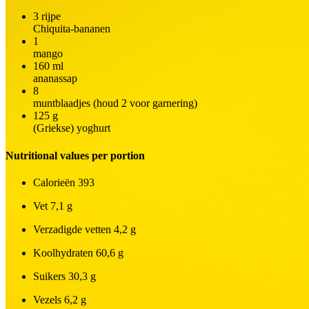
3
rijpe
Chiquita-bananen
1
mango
160
ml
ananassap
8
muntblaadjes (houd 2 voor garnering)
125
g
(Griekse) yoghurt
Nutritional values per portion
Calorieën
393
Vet
7,1 g
Verzadigde vetten
4,2 g
Koolhydraten
60,6 g
Suikers
30,3 g
Vezels
6,2 g