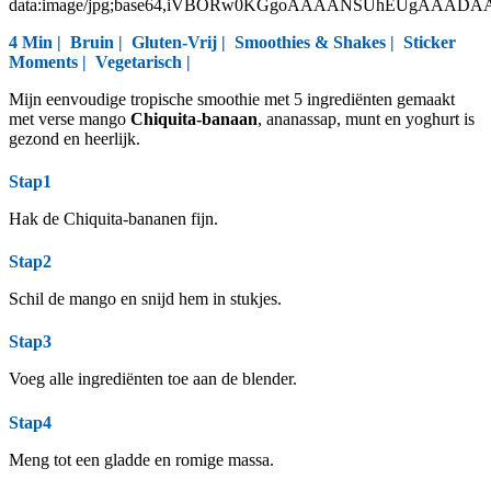
data:image/jpg;base64,iVBORw0KGgoAAAANSUhEUgAAAD
4 Min |
Bruin
|
Gluten-Vrij
|
Smoothies & Shakes
|
Sticker
Moments
|
Vegetarisch
|
Mijn eenvoudige tropische smoothie met 5 ingrediënten gemaakt
met verse mango
Chiquita-banaan
, ananassap, munt en yoghurt is
gezond en heerlijk.
Stap1
Hak de Chiquita-bananen fijn.
Stap2
Schil de mango en snijd hem in stukjes.
Stap3
Voeg alle ingrediënten toe aan de blender.
Stap4
Meng tot een gladde en romige massa.