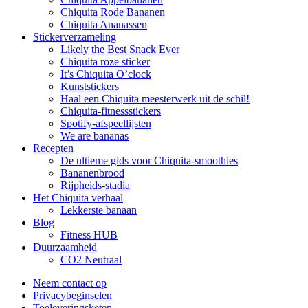
Chiquita Rode Bananen
Chiquita Ananassen
Stickerverzameling
Likely the Best Snack Ever
Chiquita roze sticker
It’s Chiquita O’clock
Kunststickers
Haal een Chiquita meesterwerk uit de schil!
Chiquita-fitnessstickers
Spotify-afspeellijsten
We are bananas
Recepten
De ultieme gids voor Chiquita-smoothies
Bananenbrood
Rijpheids-stadia
Het Chiquita verhaal
Lekkerste banaan
Blog
Fitness HUB
Duurzaamheid
CO2 Neutraal
Neem contact op
Privacybeginselen
Toeleveringsketen