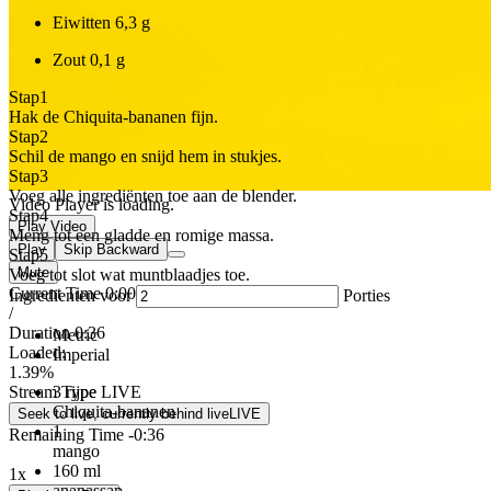
Eiwitten
6,3 g
Zout
0,1 g
Stap
1
Hak de Chiquita-bananen fijn.
Stap
2
Schil de mango en snijd hem in stukjes.
Stap
3
Voeg alle ingrediënten toe aan de blender.
Video Player is loading.
Stap
4
Play Video
Meng tot een gladde en romige massa.
Play
Skip Backward
Stap
5
Mute
Voeg tot slot wat muntblaadjes toe.
Current Time
0:00
Ingredienten voor
Porties
/
Duration
0:36
Metric
Loaded
:
Imperial
1.39%
3
rijpe
Stream Type
LIVE
Chiquita-bananen
Seek to live, currently behind live
LIVE
1
Remaining Time
-
0:36
mango
160
ml
1x
ananassap