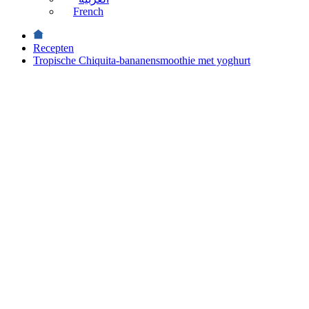
French
Recepten
Tropische Chiquita-bananensmoothie met yoghurt