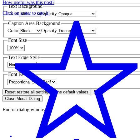
How useful was this post?
Text Background
Click on a star to rate it!
Color
Opacity
Caption Area Background
Color
Opacity
Font Size
Text Edge Style
Font Family
Reset
restore all settings to the default values
Done
Close Modal Dialog
End of dialog window.