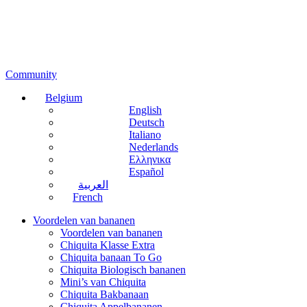
Community
Belgium
English
Deutsch
Italiano
Nederlands
Ελληνικα
Español
العربية
French
Voordelen van bananen
Voordelen van bananen
Chiquita Klasse Extra
Chiquita banaan To Go
Chiquita Biologisch bananen
Mini’s van Chiquita
Chiquita Bakbanaan
Chiquita Appelbananen