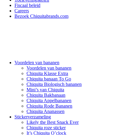
Fiscaal beleid
Careers
Bezoek Chiquitabrands.com
Voordelen van bananen
Voordelen van bananen
Chiquita Klasse Extra
Chiquita banaan To Go
Chiquita Biologisch bananen
Mini’s van Chiquita
Chiquita Bakbanaan
Chiquita Appelbananen
Chiquita Rode Bananen
Chiquita Ananassen
Stickerverzameling
Likely the Best Snack Ever
Chiquita roze sticker
It’s Chiquita O’clock