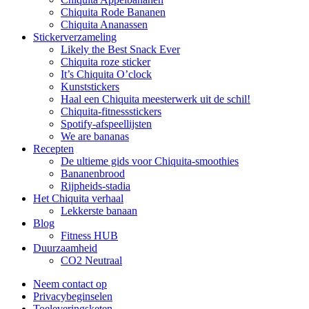
Chiquita Rode Bananen
Chiquita Ananassen
Stickerverzameling
Likely the Best Snack Ever
Chiquita roze sticker
It’s Chiquita O’clock
Kunststickers
Haal een Chiquita meesterwerk uit de schil!
Chiquita-fitnessstickers
Spotify-afspeellijsten
We are bananas
Recepten
De ultieme gids voor Chiquita-smoothies
Bananenbrood
Rijpheids-stadia
Het Chiquita verhaal
Lekkerste banaan
Blog
Fitness HUB
Duurzaamheid
CO2 Neutraal
Neem contact op
Privacybeginselen
Toeleveringsketen