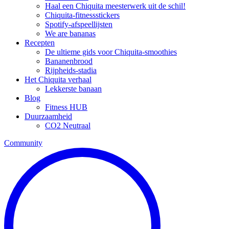
Haal een Chiquita meesterwerk uit de schil!
Chiquita-fitnessstickers
Spotify-afspeellijsten
We are bananas
Recepten
De ultieme gids voor Chiquita-smoothies
Bananenbrood
Rijpheids-stadia
Het Chiquita verhaal
Lekkerste banaan
Blog
Fitness HUB
Duurzaamheid
CO2 Neutraal
Community