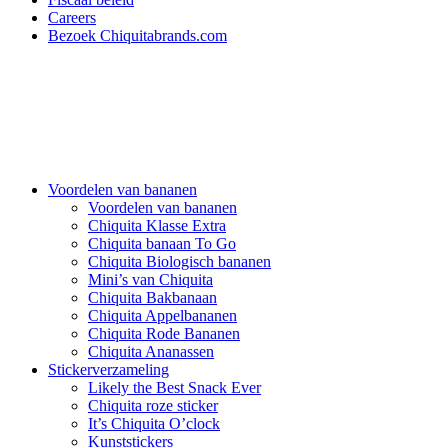
Careers
Bezoek Chiquitabrands.com
Voordelen van bananen
Voordelen van bananen
Chiquita Klasse Extra
Chiquita banaan To Go
Chiquita Biologisch bananen
Mini’s van Chiquita
Chiquita Bakbanaan
Chiquita Appelbananen
Chiquita Rode Bananen
Chiquita Ananassen
Stickerverzameling
Likely the Best Snack Ever
Chiquita roze sticker
It’s Chiquita O’clock
Kunststickers