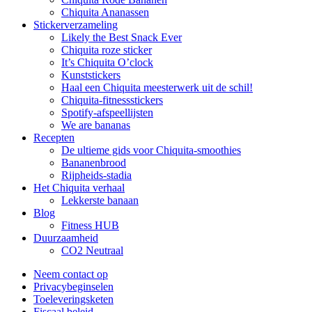
Chiquita Ananassen
Stickerverzameling
Likely the Best Snack Ever
Chiquita roze sticker
It’s Chiquita O’clock
Kunststickers
Haal een Chiquita meesterwerk uit de schil!
Chiquita-fitnessstickers
Spotify-afspeellijsten
We are bananas
Recepten
De ultieme gids voor Chiquita-smoothies
Bananenbrood
Rijpheids-stadia
Het Chiquita verhaal
Lekkerste banaan
Blog
Fitness HUB
Duurzaamheid
CO2 Neutraal
Neem contact op
Privacybeginselen
Toeleveringsketen
Fiscaal beleid