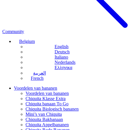
Community
Belgium
English
Deutsch
Italiano
Nederlands
Ελληνικα
العربية
French
Voordelen van bananen
Voordelen van bananen
Chiquita Klasse Extra
Chiquita banaan To Go
Chiquita Biologisch bananen
Mini’s van Chiquita
Chiquita Bakbanaan
Chiquita Appelbananen
Chiquita Rode Bananen