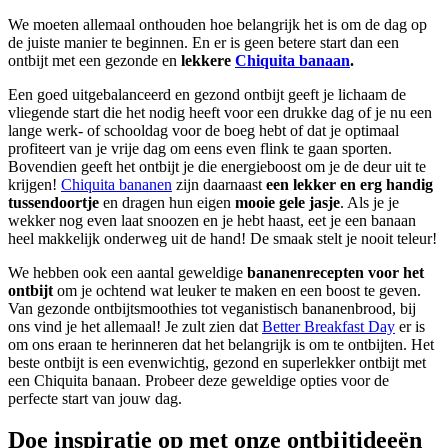
We moeten allemaal onthouden hoe belangrijk het is om de dag op
de juiste manier te beginnen. En er is geen betere start dan een
ontbijt met een gezonde en
lekkere
Chiquita banaan
.
Een goed uitgebalanceerd en gezond ontbijt geeft je lichaam de
vliegende start die het nodig heeft voor een drukke dag of je nu een
lange werk- of schooldag voor de boeg hebt of dat je optimaal
profiteert van je vrije dag om eens even flink te gaan sporten.
Bovendien geeft het ontbijt je die energieboost om je de deur uit te
krijgen!
Chiquita bananen
zijn daarnaast
een lekker en erg handig
tussendoortje
en dragen hun eigen
mooie gele jasje
. Als je je
wekker nog even laat snoozen en je hebt haast, eet je een banaan
heel makkelijk onderweg uit de hand! De smaak stelt je nooit teleur!
We hebben ook een aantal geweldige
bananenrecepten voor het
ontbijt
om je ochtend wat leuker te maken en een boost te geven.
Van gezonde ontbijtsmoothies tot veganistisch bananenbrood, bij
ons vind je het allemaal! Je zult zien dat
Better Breakfast Day
er is
om ons eraan te herinneren dat het belangrijk is om te ontbijten. Het
beste ontbijt is een evenwichtig, gezond en superlekker ontbijt met
een Chiquita banaan. Probeer deze geweldige opties voor de
perfecte start van jouw dag.
Doe inspiratie op met onze ontbijtideeën