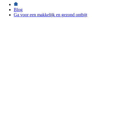
Blog
Ga voor een makkelijk en gezond ontbijt
Keukenprinsen
En -Prinsessen
Ga voor
een
makkelijk
en
gezond
ontbijt
Keukenprinsen
En -Prinsessen
september 21st
2020 ・ 7
leestijd in min