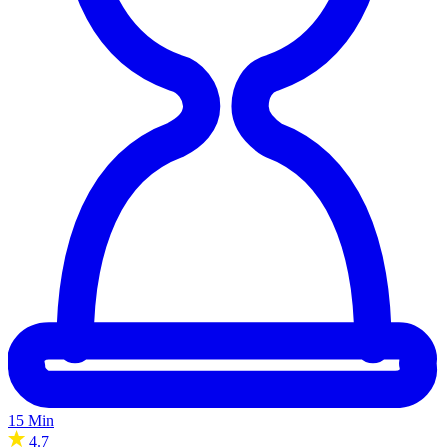
15 Min
4.7