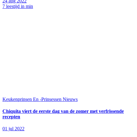
24 aug 2022
7 leestijd in min
Keukenprinsen En -Prinsessen
Nieuws
Chiquita viert de eerste dag van de zomer met verfrissende
recepten
01 jul 2022