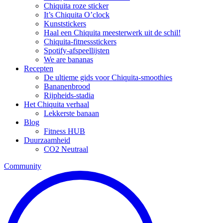
Chiquita roze sticker
It’s Chiquita O’clock
Kunststickers
Haal een Chiquita meesterwerk uit de schil!
Chiquita-fitnessstickers
Spotify-afspeellijsten
We are bananas
Recepten
De ultieme gids voor Chiquita-smoothies
Bananenbrood
Rijpheids-stadia
Het Chiquita verhaal
Lekkerste banaan
Blog
Fitness HUB
Duurzaamheid
CO2 Neutraal
Community