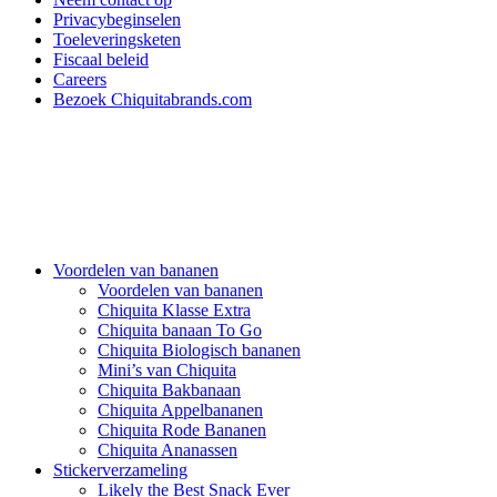
Privacybeginselen
Toeleveringsketen
Fiscaal beleid
Careers
Bezoek Chiquitabrands.com
Voordelen van bananen
Voordelen van bananen
Chiquita Klasse Extra
Chiquita banaan To Go
Chiquita Biologisch bananen
Mini’s van Chiquita
Chiquita Bakbanaan
Chiquita Appelbananen
Chiquita Rode Bananen
Chiquita Ananassen
Stickerverzameling
Likely the Best Snack Ever