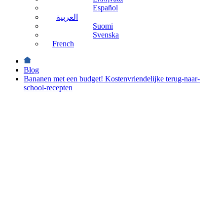
Español
العربية
Suomi
Svenska
French
Blog
Bananen met een budget! Kostenvriendelijke terug-naar-
school-recepten
Back to School
Keukenprinsen
En -Prinsessen
Bananen
met een
budget!
Kostenvriendelijke
terug-
naar-