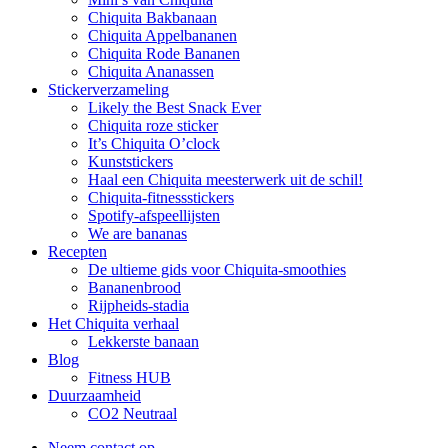
Chiquita Bakbanaan
Chiquita Appelbananen
Chiquita Rode Bananen
Chiquita Ananassen
Stickerverzameling
Likely the Best Snack Ever
Chiquita roze sticker
It’s Chiquita O’clock
Kunststickers
Haal een Chiquita meesterwerk uit de schil!
Chiquita-fitnessstickers
Spotify-afspeellijsten
We are bananas
Recepten
De ultieme gids voor Chiquita-smoothies
Bananenbrood
Rijpheids-stadia
Het Chiquita verhaal
Lekkerste banaan
Blog
Fitness HUB
Duurzaamheid
CO2 Neutraal
Neem contact op