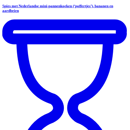
Spies met Nederlandse mini-pannenkoeken (‘poffertjes’), bananen en
aardbeien