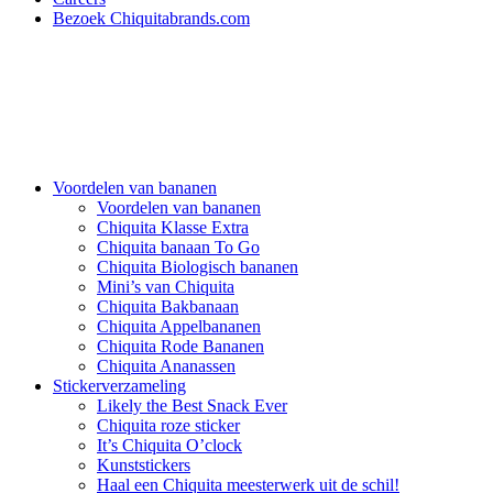
Bezoek Chiquitabrands.com
Voordelen van bananen
Voordelen van bananen
Chiquita Klasse Extra
Chiquita banaan To Go
Chiquita Biologisch bananen
Mini’s van Chiquita
Chiquita Bakbanaan
Chiquita Appelbananen
Chiquita Rode Bananen
Chiquita Ananassen
Stickerverzameling
Likely the Best Snack Ever
Chiquita roze sticker
It’s Chiquita O’clock
Kunststickers
Haal een Chiquita meesterwerk uit de schil!