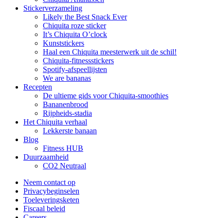
Stickerverzameling
Likely the Best Snack Ever
Chiquita roze sticker
It’s Chiquita O’clock
Kunststickers
Haal een Chiquita meesterwerk uit de schil!
Chiquita-fitnessstickers
Spotify-afspeellijsten
We are bananas
Recepten
De ultieme gids voor Chiquita-smoothies
Bananenbrood
Rijpheids-stadia
Het Chiquita verhaal
Lekkerste banaan
Blog
Fitness HUB
Duurzaamheid
CO2 Neutraal
Neem contact op
Privacybeginselen
Toeleveringsketen
Fiscaal beleid
Careers