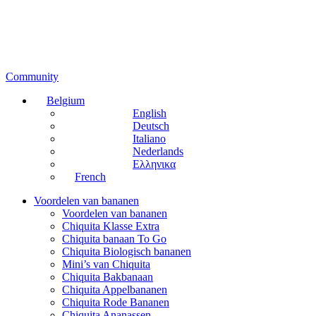
Community
Belgium
English
Deutsch
Italiano
Nederlands
Ελληνικα
French
Voordelen van bananen
Voordelen van bananen
Chiquita Klasse Extra
Chiquita banaan To Go
Chiquita Biologisch bananen
Mini’s van Chiquita
Chiquita Bakbanaan
Chiquita Appelbananen
Chiquita Rode Bananen
Chiquita Ananassen