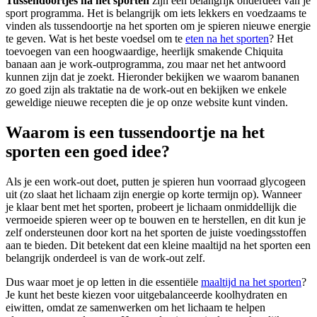
Tussendoortjes na het sporten
zijn een belangrijk onderdeel van je
sport programma. Het is belangrijk om iets lekkers en voedzaams te
vinden als tussendoortje na het sporten om je spieren nieuwe energie
te geven. Wat is het beste voedsel om te
eten na het sporten
? Het
toevoegen van een hoogwaardige, heerlijk smakende Chiquita
banaan aan je work-outprogramma, zou maar net het antwoord
kunnen zijn dat je zoekt. Hieronder bekijken we waarom bananen
zo goed zijn als traktatie na de work-out en bekijken we enkele
geweldige nieuwe recepten die je op onze website kunt vinden.
Waarom is een tussendoortje na het
sporten een goed idee?
Als je een work-out doet, putten je spieren hun voorraad glycogeen
uit (zo slaat het lichaam zijn energie op korte termijn op). Wanneer
je klaar bent met het sporten, probeert je lichaam onmiddellijk die
vermoeide spieren weer op te bouwen en te herstellen, en dit kun je
zelf ondersteunen door kort na het sporten de juiste voedingsstoffen
aan te bieden. Dit betekent dat een kleine maaltijd na het sporten een
belangrijk onderdeel is van de work-out zelf.
Dus waar moet je op letten in die essentiële
maaltijd na het sporten
?
Je kunt het beste kiezen voor uitgebalanceerde koolhydraten en
eiwitten, omdat ze samenwerken om het lichaam te helpen