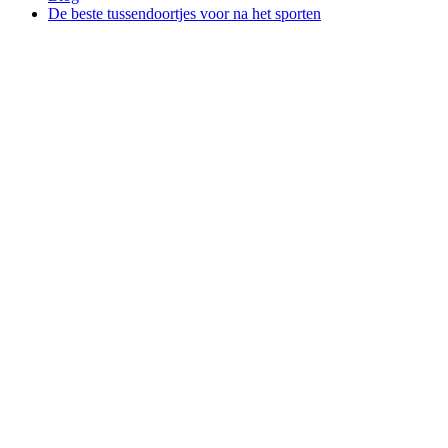
De beste tussendoortjes voor na het sporten
Sports
De beste
tussendoortjes
voor na
het
sporten
Sports
mei 4th 2021
・ 4 leestijd in
min
Deel