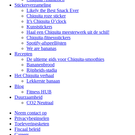
Stickerverzameling
Likely the Best Snack Ever
Chiquita roze sticker
It’s Chiquita O’clock
Kunststickers
Haal een Chiquita meesterwerk uit de schil!
Chiquita-fitnessstickers
Spotify-afspeellijsten
We are bananas
Recepten
De ultieme gids voor Chiquita-smoothies
Bananenbrood
Rijpheids-stadia
Het Chiquita verhaal
Lekkerste banaan
Blog
Fitness HUB
Duurzaamheid
CO2 Neutraal
Neem contact op
Privacybeginselen
Toeleveringsketen
Fiscaal beleid
Careers