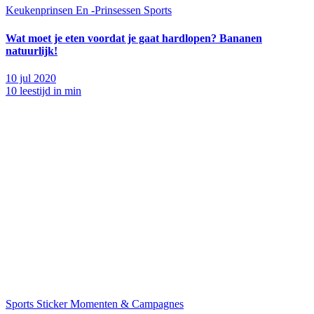
Keukenprinsen En -Prinsessen
Sports
Wat moet je eten voordat je gaat hardlopen? Bananen
natuurlijk!
10 jul 2020
10 leestijd in min
Sports
Sticker Momenten & Campagnes