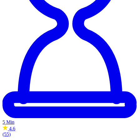
5 Min
4.6
(55)