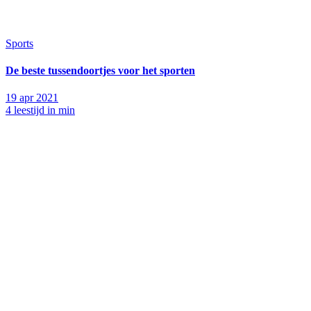
Sports
De beste tussendoortjes voor het sporten
19 apr 2021
4 leestijd in min