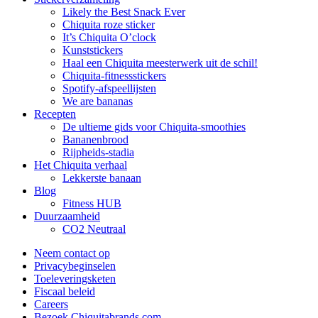
Likely the Best Snack Ever
Chiquita roze sticker
It’s Chiquita O’clock
Kunststickers
Haal een Chiquita meesterwerk uit de schil!
Chiquita-fitnessstickers
Spotify-afspeellijsten
We are bananas
Recepten
De ultieme gids voor Chiquita-smoothies
Bananenbrood
Rijpheids-stadia
Het Chiquita verhaal
Lekkerste banaan
Blog
Fitness HUB
Duurzaamheid
CO2 Neutraal
Neem contact op
Privacybeginselen
Toeleveringsketen
Fiscaal beleid
Careers
Bezoek Chiquitabrands.com