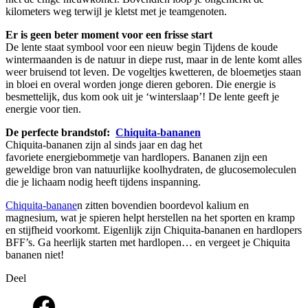
kilometers weg terwijl je kletst met je teamgenoten.
Er is geen beter moment voor een frisse start
De lente staat symbool voor een nieuw begin Tijdens de koude
wintermaanden is de natuur in diepe rust, maar in de lente komt alles
weer bruisend tot leven. De vogeltjes kwetteren, de bloemetjes staan
in bloei en overal worden jonge dieren geboren. Die energie is
besmettelijk, dus kom ook uit je ‘winterslaap’! De lente geeft je
energie voor tien.
De perfecte brandstof:
Chiquita-bananen
Chiquita-bananen zijn al sinds jaar en dag het
favoriete energiebommetje van hardlopers. Bananen zijn een
geweldige bron van natuurlijke koolhydraten, de glucosemoleculen
die je lichaam nodig heeft tijdens inspanning.
Chiquita-banane
n zitten bovendien boordevol kalium en
magnesium, wat je spieren helpt herstellen na het sporten en kramp
en stijfheid voorkomt. Eigenlijk zijn Chiquita-bananen en hardlopers
BFF’s. Ga heerlijk starten met hardlopen… en vergeet je Chiquita
bananen niet!
Deel