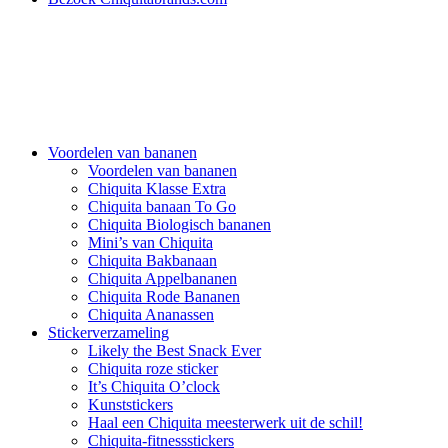
Voordelen van bananen
Voordelen van bananen
Chiquita Klasse Extra
Chiquita banaan To Go
Chiquita Biologisch bananen
Mini’s van Chiquita
Chiquita Bakbanaan
Chiquita Appelbananen
Chiquita Rode Bananen
Chiquita Ananassen
Stickerverzameling
Likely the Best Snack Ever
Chiquita roze sticker
It’s Chiquita O’clock
Kunststickers
Haal een Chiquita meesterwerk uit de schil!
Chiquita-fitnessstickers