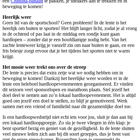
een
Chiquita-banaan
te pakken, je sneakers aan te trekken en in
beweging te komen!
Heerlijk weer
Geen lid van de sportschool? Geen probleem! In de lente is het
heerlijk om buiten te sporten! Het blijft langer licht, zodat je al vroeg
in de ochtend of pas laat in de middag een rondje kunt gaan
hardlopen – zonder dat je een hoofdlampje nodig hebt. Van het
zachte lenteweer krijg je vanzelf zin om naar buiten te gaan, en een
fris briesje zorgt ervoor dat je het tijdens het sporten niet te warm
krijgt.
Het mooie weer trekt ons over de streep
De lente is precies dat extra zetje wat we nodig hebben om in
beweging te komen! Dankzij het heerlijke weer worden er in de
lente een heleboel hardloopevenementen georganiseerd. Er vinden
dit seizoen veel sponsorlopen en marathons plaats. Stel jezelf het
doel deel te nemen aan zo’n lokaal hardloopevenement. Het is altijd
goed om jezelf een doel te stellen, zo blijf je gemotiveerd. Werk
samen met een vriend of familielid naar dit gezamenlijke doel toe.
Is een hardloopwedstrijd niet echt iets voor jou, sluit je dan aan bij
een lokaal hardloopgroepje. Zo sla je twee vliegen in één klap: je
bent sportief bezig en geniet van de gezelligheid. In de lente sluiten
veel nieuwe leden zich aan bij dit soort groepjes, dus je bent vast
niet de enige nieuwkomer. Bovendien loop je ongemerkt de