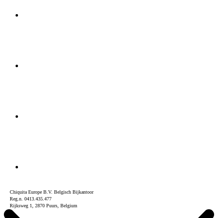
Chiquita Europe B.V. Belgisch Bijkantoor
Reg.n. 0413.435.477
Rijksweg 1, 2870 Puurs, Belgium