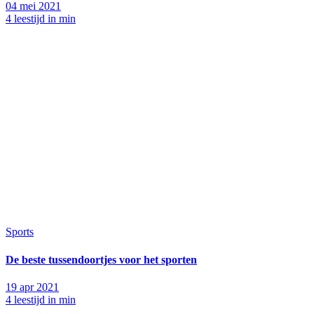
04 mei 2021
4 leestijd in min
Sports
De beste tussendoortjes voor het sporten
19 apr 2021
4 leestijd in min