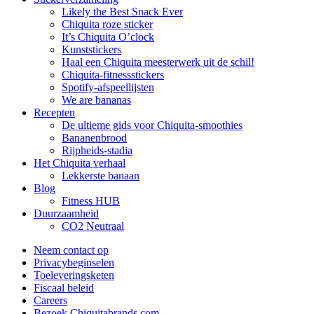
Likely the Best Snack Ever
Chiquita roze sticker
It’s Chiquita O’clock
Kunststickers
Haal een Chiquita meesterwerk uit de schil!
Chiquita-fitnessstickers
Spotify-afspeellijsten
We are bananas
Recepten
De ultieme gids voor Chiquita-smoothies
Bananenbrood
Rijpheids-stadia
Het Chiquita verhaal
Lekkerste banaan
Blog
Fitness HUB
Duurzaamheid
CO2 Neutraal
Neem contact op
Privacybeginselen
Toeleveringsketen
Fiscaal beleid
Careers
Bezoek Chiquitabrands.com