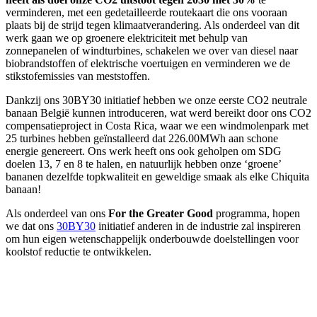
verminderen, met een gedetailleerde routekaart die ons vooraan
plaats bij de strijd tegen klimaatverandering. Als onderdeel van dit
werk gaan we op groenere elektriciteit met behulp van
zonnepanelen of windturbines, schakelen we over van diesel naar
biobrandstoffen of elektrische voertuigen en verminderen we de
stikstofemissies van meststoffen.
Dankzij ons 30BY30 initiatief hebben we onze eerste CO2 neutrale
banaan België kunnen introduceren, wat werd bereikt door ons CO2
compensatieproject in Costa Rica, waar we een windmolenpark met
25 turbines hebben geïnstalleerd dat 226.00MWh aan schone
energie genereert. Ons werk heeft ons ook geholpen om SDG
doelen 13, 7 en 8 te halen, en natuurlijk hebben onze ‘groene’
bananen dezelfde topkwaliteit en geweldige smaak als elke Chiquita
banaan!
Als onderdeel van ons
For the Greater Good
programma, hopen
we dat ons
30BY30
initiatief anderen in de industrie zal inspireren
om hun eigen wetenschappelijk onderbouwde doelstellingen voor
koolstof reductie te ontwikkelen.