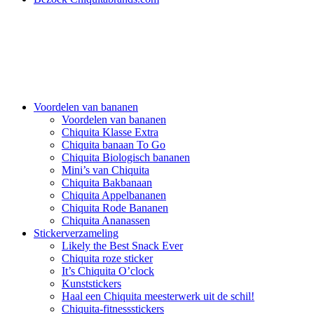
Voordelen van bananen
Voordelen van bananen
Chiquita Klasse Extra
Chiquita banaan To Go
Chiquita Biologisch bananen
Mini’s van Chiquita
Chiquita Bakbanaan
Chiquita Appelbananen
Chiquita Rode Bananen
Chiquita Ananassen
Stickerverzameling
Likely the Best Snack Ever
Chiquita roze sticker
It’s Chiquita O’clock
Kunststickers
Haal een Chiquita meesterwerk uit de schil!
Chiquita-fitnessstickers