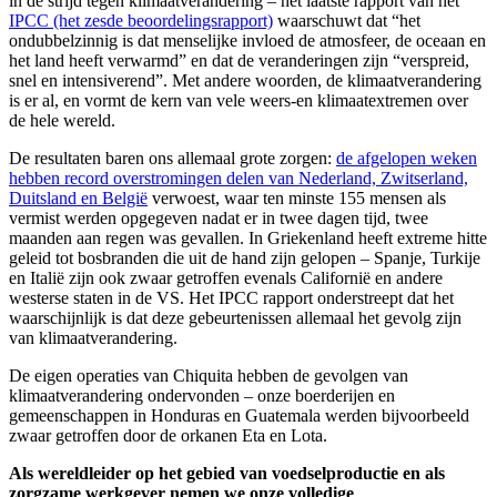
in de strijd tegen klimaatverandering – het laatste rapport van het
IPCC (het zesde beoordelingsrapport)
waarschuwt dat “het
ondubbelzinnig is dat menselijke invloed de atmosfeer, de oceaan en
het land heeft verwarmd” en dat de veranderingen zijn “verspreid,
snel en intensiverend”. Met andere woorden, de klimaatverandering
is er al, en vormt de kern van vele weers-en klimaatextremen over
de hele wereld.
De resultaten baren ons allemaal grote zorgen:
de afgelopen weken
hebben record overstromingen delen van Nederland, Zwitserland,
Duitsland en België
verwoest, waar ten minste 155 mensen als
vermist werden opgegeven nadat er in twee dagen tijd, twee
maanden aan regen was gevallen. In Griekenland heeft extreme hitte
geleid tot bosbranden die uit de hand zijn gelopen – Spanje, Turkije
en Italië zijn ook zwaar getroffen evenals Californië en andere
westerse staten in de VS. Het IPCC rapport onderstreept dat het
waarschijnlijk is dat deze gebeurtenissen allemaal het gevolg zijn
van klimaatverandering.
De eigen operaties van Chiquita hebben de gevolgen van
klimaatverandering ondervonden – onze boerderijen en
gemeenschappen in Honduras en Guatemala werden bijvoorbeeld
zwaar getroffen door de orkanen Eta en Lota.
Als wereldleider op het gebied van voedselproductie en als
zorgzame werkgever nemen we onze volledige