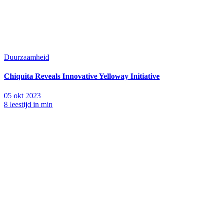
Duurzaamheid
Chiquita Reveals Innovative Yelloway Initiative
05 okt 2023
8 leestijd in min