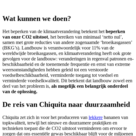
Wat kunnen we doen?
Het beperken van de klimaatverandering betekent het
beperken
van onze CO2 uitstoot
, het bereiken van minimaal ‘netto nul’,
samen met grote reducties van andere zogenaamde ‘broeikasgassen’
(BKG’s). Landbouw is verantwoordelijk voor 11% van de
wereldwijde broeikasgassen, en klimaatverandering heeft ook grote
gevolgen voor de landbouw: veranderingen in regenval patronen en-
beschikbaarheid en de toenemende frequentie en ernst van extreme
weersomstandigheden hebben geleid tot een verstoorde
voedselbeschikbaarheid, verminderde toegang tot voedsel en
verminderde voedselkwaliteit. Dit betekent dat landbouw zowel een
deel van het probleem is,
als mogelijk een belangrijk onderdeel
van de oplossing.
De reis van Chiquita naar duurzaamheid
Chiquita zet zich in voor het produceren van
lekkere
bananen van
topkwaliteit, terwijl het nieuwe en duurzamere praktijken en
technieken toepast die de CO2 uitstoot verminderen om ervoor te
zorgen dat ons essentiële gewas beschikbaar blijft voor de miljoenen