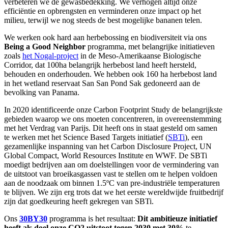
verbeteren we de gewasbedekking. We verhogen altijd onze
efficiëntie en opbrengsten en verminderen onze impact op het
milieu, terwijl we nog steeds de best mogelijke bananen telen.
We werken ook hard aan herbebossing en biodiversiteit via ons
Being a Good Neighbor
programma, met belangrijke initiatieven
zoals
het Nogal-project
in de Meso-Amerikaanse Biologische
Corridor, dat 100ha belangrijk herbebost land heeft hersteld,
behouden en onderhouden. We hebben ook 160 ha herbebost land
in het wetland reservaat San San Pond Sak gedoneerd aan de
bevolking van Panama.
In 2020 identificeerde onze Carbon Footprint Study de belangrijkste
gebieden waarop we ons moeten concentreren, in overeenstemming
met het Verdrag van Parijs. Dit heeft ons in staat gesteld om samen
te werken met het Science Based Targets initiatief (
SBTi
), een
gezamenlijke inspanning van het Carbon Disclosure Project, UN
Global Compact, World Resources Institute en WWF. De SBTi
moedigt bedrijven aan om doelstellingen voor de vermindering van
de uitstoot van broeikasgassen vast te stellen om te helpen voldoen
aan de noodzaak om binnen 1.5ºC van pre-industriële temperaturen
te blijven. We zijn erg trots dat we het eerste wereldwijde fruitbedrijf
zijn dat goedkeuring heeft gekregen van SBTi.
Ons
30BY30
programma is het resultaat:
Dit ambitieuze initiatief
heeft als doel onze CO2 uitstoot tegen 2030 met 30%
te