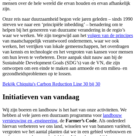
mensen over de hele wereld die ervan houden en ervan afhankelijk
zijn.
Onze reis naar duurzaamheid begon vele jaren geleden – sinds 1990
streven we naar een ‘principiële inbedding’ – benadering om te
helpen bij het genereren van duurzame verandering in de regio’s
waar we werken. We zijn toegewijd aan het
volgen van de principes
van maatschappelijk verantwoord ondernemen, waar we ook
werken, het verrijken van lokale gemeenschappen, het overdragen
van kennis en technologie en het vergroten van kansen voor mensen
om hun leven te verbeteren. Deze aanpak sluit nauw aan bij de
Sustainable Development Goals (SDG’s) van de VN, die zijn
ontworpen om een einde te maken aan armoede en om milieu- en
gezondheidsproblemen op te lossen.
Bekijk Chiquita's Carbon Reduction Line 30 bij 30
Initiatieven van vandaag
Wij zijn boeren en landbouw is het hart van onze activiteiten. We
hebben al vele jaren een duurzaam programma voor
landbouw
vernieuwing en -engineering
, de
Farmer’s Code
. Als onderdeel
hiervan verbeteren we ons land, wisselen we van bananen variëteit,
vergroten we het aantal planten dat we in een gebied verbouwen en