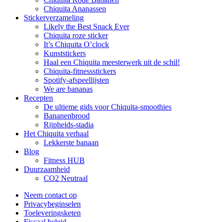
Chiquita Ananassen
Stickerverzameling
Likely the Best Snack Ever
Chiquita roze sticker
It’s Chiquita O’clock
Kunststickers
Haal een Chiquita meesterwerk uit de schil!
Chiquita-fitnessstickers
Spotify-afspeellijsten
We are bananas
Recepten
De ultieme gids voor Chiquita-smoothies
Bananenbrood
Rijpheids-stadia
Het Chiquita verhaal
Lekkerste banaan
Blog
Fitness HUB
Duurzaamheid
CO2 Neutraal
Neem contact op
Privacybeginselen
Toeleveringsketen
Fiscaal beleid