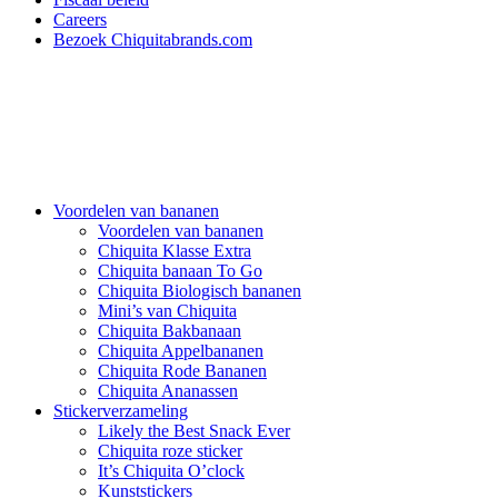
Careers
Bezoek Chiquitabrands.com
Voordelen van bananen
Voordelen van bananen
Chiquita Klasse Extra
Chiquita banaan To Go
Chiquita Biologisch bananen
Mini’s van Chiquita
Chiquita Bakbanaan
Chiquita Appelbananen
Chiquita Rode Bananen
Chiquita Ananassen
Stickerverzameling
Likely the Best Snack Ever
Chiquita roze sticker
It’s Chiquita O’clock
Kunststickers