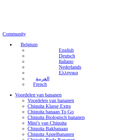
Community
Belgium
English
Deutsch
Italiano
Nederlands
Ελληνικα
العربية
French
Voordelen van bananen
Voordelen van bananen
Chiquita Klasse Extra
Chiquita banaan To Go
Chiquita Biologisch bananen
Mini’s van Chiquita
Chiquita Bakbanaan
Chiquita Appelbananen
Chiquita Rode Bananen