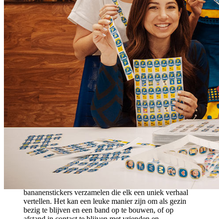
uitgegroeid tot een
levenslange passie
,” zei Martz.
“Mijn eerste sticker kwam van de “The Perfect
Stocking Stuffer”-campagne van Chiquita Banana en in
de loop der jaren heb ik de reis van het merk gevolgd
en heb ik de verschillende stickerseries in beperkte
oplage verzameld. Het verzamelen van stickers van het
beste superfood is een geweldige activiteit voor
diegenen die als familie of met mensen over de hele
wereld verbinding willen maken, terwijl ze thuis zijn,
want achter elke sticker zit een verhaal dat gedeeld kan
worden.”
Martz vertelt Chiquita dat je de stickers van de beste bananen
eenvoudig kunt verzamelen die vanuit supermarkten en markten in
het hele land naar huis gebracht worden. Iedereen kan
bananenstickers verzamelen door ze in een
plakboek
of op een
stickervel te laten zien, en met elkaar te ruilen, te delen met
dierbaren op sociale media of zelfs hun collecties te presenteren via
live videogesprekken.
“Chiquita erkent dat mensen overal hunkeren naar
gemakkelijke en vermakelijke activiteiten thuis en
bananenstickers verzamelen die elk een uniek verhaal
vertellen. Het kan een leuke manier zijn om als gezin
bezig te blijven en een band op te bouwen, of op
afstand in contact te blijven met vrienden en