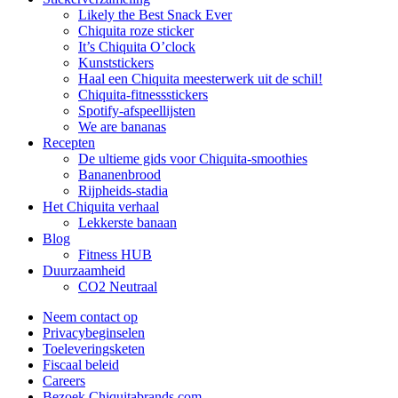
Likely the Best Snack Ever
Chiquita roze sticker
It’s Chiquita O’clock
Kunststickers
Haal een Chiquita meesterwerk uit de schil!
Chiquita-fitnessstickers
Spotify-afspeellijsten
We are bananas
Recepten
De ultieme gids voor Chiquita-smoothies
Bananenbrood
Rijpheids-stadia
Het Chiquita verhaal
Lekkerste banaan
Blog
Fitness HUB
Duurzaamheid
CO2 Neutraal
Neem contact op
Privacybeginselen
Toeleveringsketen
Fiscaal beleid
Careers
Bezoek Chiquitabrands.com