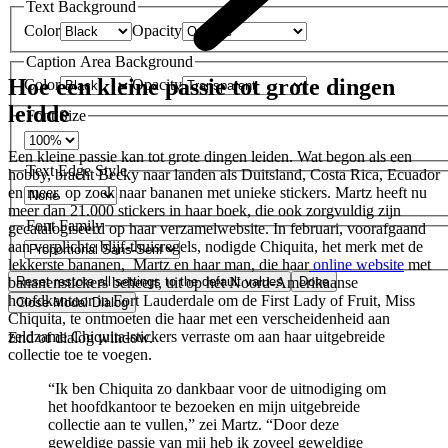
Text Background
Color
Opacity
Caption Area Background
Hoe een kleine passie tot grote dingen
Color
Opacity
leidde
Font Size
Een kleine passie kan tot grote dingen leiden. Wat begon als een
Text Edge Style
hobby, bracht Becky naar landen als Duitsland, Costa Rica, Ecuador
en meer, op zoek naar bananen met unieke stickers. Martz heeft nu
meer dan 21.000 stickers in haar boek, die ook zorgvuldig zijn
Font Family
gecatalogiseerd op haar verzamelwebsite. In februari, voorafgaand
aan verplichte blijf-thuisregels, nodigde Chiquita, het merk met de
lekkerste bananen, Martz en haar man, die haar
online website
met
Reset
restore all settings to the default values
Done
bananenstickers beheert, uit op het Noord-Amerikaanse
hoofdkantoor in Fort Lauderdale om de First Lady of Fruit, Miss
Close Modal Dialog
Chiquita, te ontmoeten die haar met een verscheidenheid aan
zeldzame Chiquita-stickers verraste om aan haar uitgebreide
End of dialog window.
collectie toe te voegen.
“Ik ben Chiquita zo dankbaar voor de uitnodiging om
het hoofdkantoor te bezoeken en mijn uitgebreide
collectie aan te vullen,” zei Martz. “Door deze
geweldige passie van mij heb ik zoveel geweldige