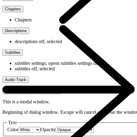
Chapters
Chapters
Descriptions
descriptions off
, selected
Subtitles
subtitles settings
, opens subtitles settings dialog
subtitles off
, selected
Audio Track
Picture-in-Picture
Fullscreen
This is a modal window.
Beginning of dialog window. Escape will cancel and close the windo
Text
Color
Opacity