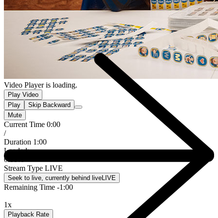
Video Player is loading.
Play Video
Play
Skip Backward
Mute
Current Time
0:00
/
Duration
1:00
Loaded
:
0.00%
Stream Type
LIVE
Seek to live, currently behind live
LIVE
Remaining Time
-
1:00
1x
Playback Rate