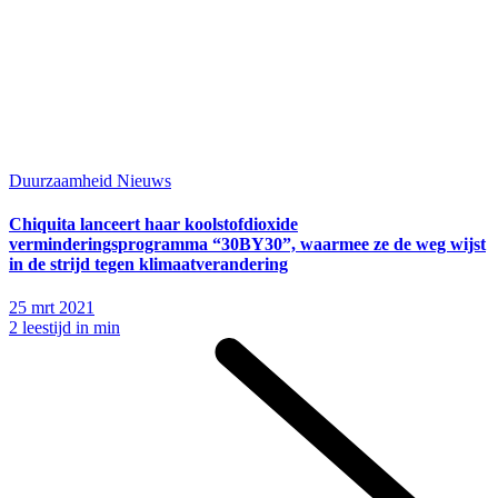
Duurzaamheid
Nieuws
Chiquita lanceert haar koolstofdioxide
verminderingsprogramma “30BY30”, waarmee ze de weg wijst
in de strijd tegen klimaatverandering
25 mrt 2021
2 leestijd in min