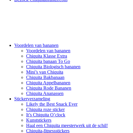
Voordelen van bananen
Voordelen van bananen
Chiquita Klasse Extra
Chiquita banaan To Go
Chiquita Biologisch bananen
Mini’s van Chiquita
Chiquita Bakbanaan
Chiquita Appelbananen
Chiquita Rode Bananen
Chiquita Ananassen
Stickerverzameling
Likely the Best Snack Ever
Chiquita roze sticker
It’s Chiquita O’clock
Kunststickers
Haal een Chiquita meesterwerk uit de schil!
Chiquita-fitnessstickers