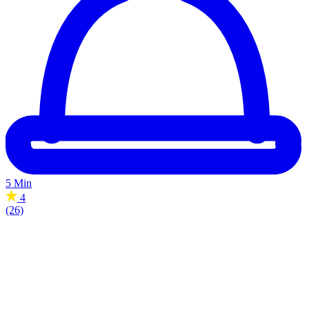
5 Min
4
(26)