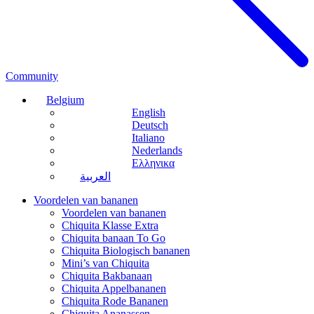
Community
Belgium
English
Deutsch
Italiano
Nederlands
Ελληνικα
العربية
Voordelen van bananen
Voordelen van bananen
Chiquita Klasse Extra
Chiquita banaan To Go
Chiquita Biologisch bananen
Mini’s van Chiquita
Chiquita Bakbanaan
Chiquita Appelbananen
Chiquita Rode Bananen
Chiquita Ananassen