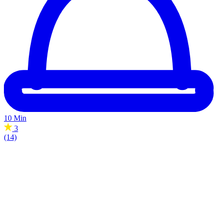
10 Min
3
(14)