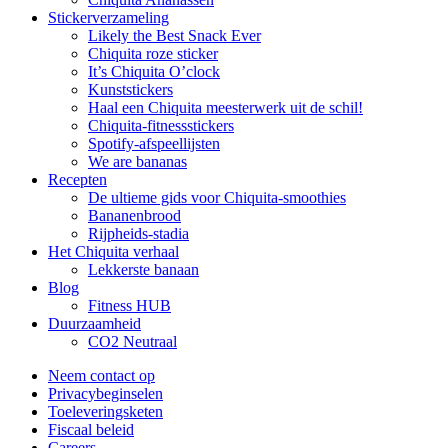
Stickerverzameling
Likely the Best Snack Ever
Chiquita roze sticker
It’s Chiquita O’clock
Kunststickers
Haal een Chiquita meesterwerk uit de schil!
Chiquita-fitnessstickers
Spotify-afspeellijsten
We are bananas
Recepten
De ultieme gids voor Chiquita-smoothies
Bananenbrood
Rijpheids-stadia
Het Chiquita verhaal
Lekkerste banaan
Blog
Fitness HUB
Duurzaamheid
CO2 Neutraal
Neem contact op
Privacybeginselen
Toeleveringsketen
Fiscaal beleid
Careers