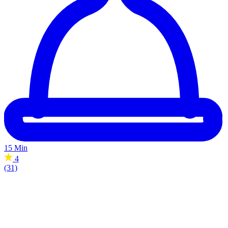
15 Min
4
(31)