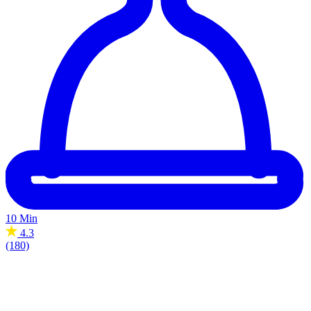
10 Min
4.3
(180)