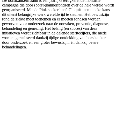
De borstkankermaand is een jaarlijks terugkerende mondiale
campagne die door (borst-)kankerfondsen over de hele wereld wordt
georganiseerd. Met de Pink sticker heeft Chiquita een unieke kans
dit uiterst belangrijke werk wereldwijd te steunen. Het bewustzijn
rond de ziekte moet toenemen en er moeten fondsen worden
geworven voor onderzoek naar de oorzaken, preventie, diagnose,
behandeling en genezing. Het belang (en succes) van deze
initiatieven wordt zichtbaar in de dalende sterftecijfers, die mede
worden gerealiseerd dankzij tijdige ontdekking van borstkanker –
door onderzoek en een groter bewustzijn, én dankzij betere
behandelingen.