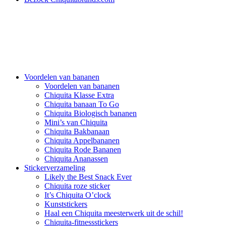
Voordelen van bananen
Voordelen van bananen
Chiquita Klasse Extra
Chiquita banaan To Go
Chiquita Biologisch bananen
Mini’s van Chiquita
Chiquita Bakbanaan
Chiquita Appelbananen
Chiquita Rode Bananen
Chiquita Ananassen
Stickerverzameling
Likely the Best Snack Ever
Chiquita roze sticker
It’s Chiquita O’clock
Kunststickers
Haal een Chiquita meesterwerk uit de schil!
Chiquita-fitnessstickers