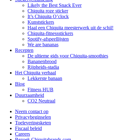
Likely the Best Snack Ever
Chiquita roze sticker
It’s Chiquita O’clock
Kunststickers
Haal een Chiquita meesterwerk uit de schil!
Chiquita-fitnessstickers
Spotify-afspeellijsten
We are bananas
Recepten
De ultieme gids voor Chiquita-smoothies
Bananenbrood
Rijpheids-stadia
Het Chiquita verhaal
Lekkerste banaan
Blog
Fitness HUB
Duurzaamheid
CO2 Neutraal
Neem contact op
Privacybeginselen
Toeleveringsketen
Fiscaal beleid
Careers
Bezoek Chiquitabrands.com