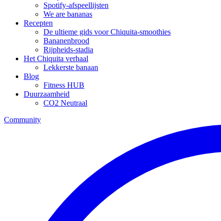
Spotify-afspeellijsten
We are bananas
Recepten
De ultieme gids voor Chiquita-smoothies
Bananenbrood
Rijpheids-stadia
Het Chiquita verhaal
Lekkerste banaan
Blog
Fitness HUB
Duurzaamheid
CO2 Neutraal
Community