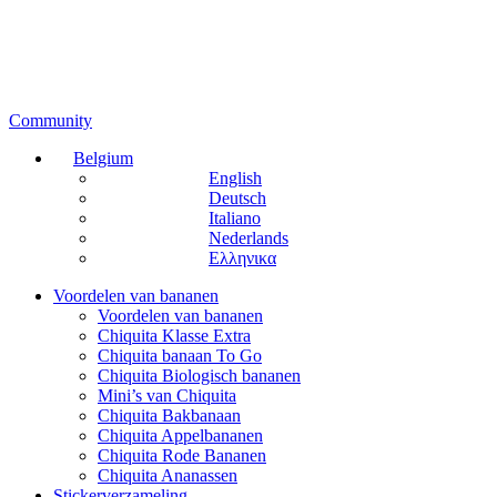
Community
Belgium
English
Deutsch
Italiano
Nederlands
Ελληνικα
Voordelen van bananen
Voordelen van bananen
Chiquita Klasse Extra
Chiquita banaan To Go
Chiquita Biologisch bananen
Mini’s van Chiquita
Chiquita Bakbanaan
Chiquita Appelbananen
Chiquita Rode Bananen
Chiquita Ananassen
Stickerverzameling