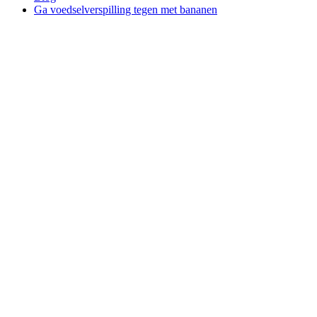
Ga voedselverspilling tegen met bananen
Keukenprinsen
En -Prinsessen
Ga
voedselverspilling
tegen met
bananen
Keukenprinsen
En -Prinsessen
maart 31st
2020 ・ 10
leestijd in min
Deel