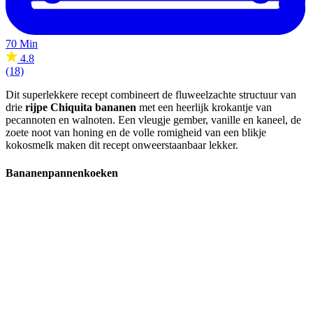
70 Min
4.8
(18)
Dit superlekkere recept combineert de fluweelzachte structuur van
drie
rijpe Chiquita bananen
met een heerlijk krokantje van
pecannoten en walnoten. Een vleugje gember, vanille en kaneel, de
zoete noot van honing en de volle romigheid van een blikje
kokosmelk maken dit recept onweerstaanbaar lekker.
Bananenpannenkoeken