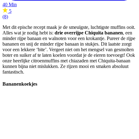
40 Min
5
(8)
Met dit epische recept maak je de smeuïgste, luchtigste muffins ooit.
Alles wat je nodig hebt is:
drie overrijpe Chiquita bananen
, een
minder rijpe banaan en walnoten voor een krokantje. Pureer de rijpe
bananen en snij de minder rijpe banaan in stukjes. Dit laatste zorgt
voor een lekkere ‘bite’. Vergeet niet om het mengsel van gesmolten
boter en suiker af te laten koelen voordat je de eieren toevoegt! Ook
onze heerlijke citroenmuffins met chiazaden met Chiquita-banaan
kunnen bijna niet mislukken. Ze rijzen mooi en smaken absoluut
fantastisch.
Bananenkoekjes