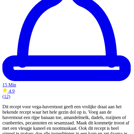
15 Min
4.9
(12)
Dit recept voor vega-havermout geeft een vrolijke draai aan het
bekende recept waar het hele gezin dol op is. Voeg aan de
havermout een rijpe banaan toe, amandelmelk, dadels, rozijnen of
cranberries, pecannoten en sesamzaad. Maak dit kommetje troost af
met een vleugje kaneel en nootmuskaat. Ook dit recept is heel
simpel te maken: doe alle ingrediënten in een kom en zet daarna je