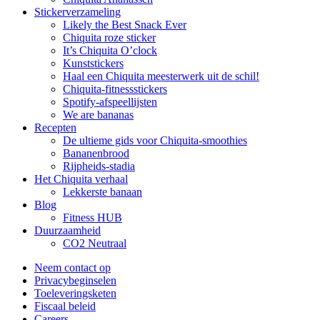
Stickerverzameling
Likely the Best Snack Ever
Chiquita roze sticker
It’s Chiquita O’clock
Kunststickers
Haal een Chiquita meesterwerk uit de schil!
Chiquita-fitnessstickers
Spotify-afspeellijsten
We are bananas
Recepten
De ultieme gids voor Chiquita-smoothies
Bananenbrood
Rijpheids-stadia
Het Chiquita verhaal
Lekkerste banaan
Blog
Fitness HUB
Duurzaamheid
CO2 Neutraal
Neem contact op
Privacybeginselen
Toeleveringsketen
Fiscaal beleid
Careers