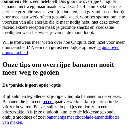
bananen?
Nou, een heleboel! Dus gooi die overrijpe Chiquita
bananen niet weg, maar maak er wat van! Of je nu zoekt naar de
perfecte gezonde snacks voor je kinderen, een gezond tussendoortje
voor mee naar werk of een gezonde snack voor het sporten om je te
voorzien van alle energie die je maar nodig hebt, met deze zeven
razendlekkere recepten maak je gezonde snacks en voedzame
maaltijden waar het water je van in de mond loopt.
Wil je trouwens meer weten over hoe Chiquita zich inzet voor meer
duurzaamheid? Neem dan gerust een kijkje op onze
pagina over
duurzaamheid
.
Onze tips om overrijpe bananen nooit
meer weg te gooien
De ‘paniek is geen optie’-optie
Blijf kalm en leg allereerst je rijpe Chiquita bananen in de vriezer.
Bananen die je in een
recept
gaat verwerken, kun je prima in de
vriezer bewaren. Pel ze, snij ze in plakjes en doe ze in een
vriezerzakje. Als je ze ontdooit, kun je er de lekkerste gezonde
ontbijtsmoothies of zoet
bananenijs met chocolade-amandelboter
van maken
.