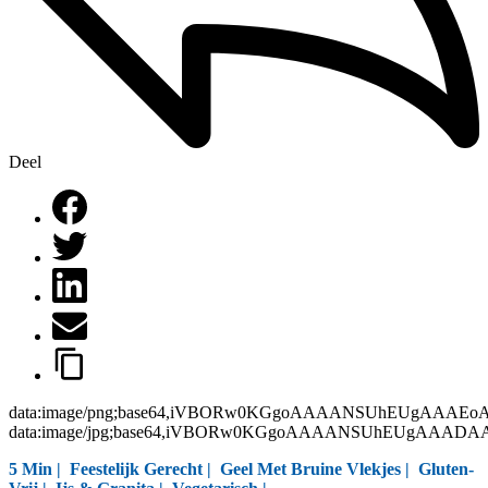
Deel
data:image/png;base64,iVBORw0KGgoAAAANSUhEUgAAAEo
data:image/jpg;base64,iVBORw0KGgoAAAANSUhEUgAAAD
5 Min |
Feestelijk Gerecht
|
Geel Met Bruine Vlekjes
|
Gluten-