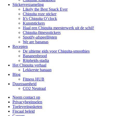
Stickerverzameling
Likely the Best Snack Ever
Chiquita roze sticker
It’s Chiquita O’clock
Kunststickers
Haal een Chiquita meesterwerk uit de schil!
Chiquita-fitnessstickers
Spotify-afspeellijsten
We are bananas
Recepten
De ultieme gids voor Chiquita-smoothies
Bananenbrood
Rijpheids-stadia
Het Chiquita verhaal
Lekkerste banaan
Blog
Fitness HUB
Duurzaamheid
CO2 Neutraal
Neem contact op
Privacybeginselen
Toeleveringsketen
Fiscaal beleid
Careers