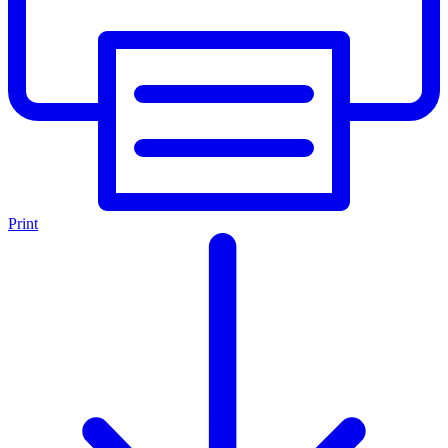
Print