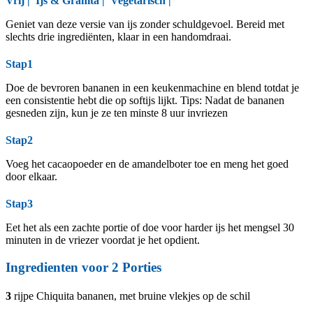
Vrij
|
Ijs & Granita
|
Vegetarisch
|
Geniet van deze versie van ijs zonder schuldgevoel. Bereid met
slechts drie ingrediënten, klaar in een handomdraai.
Stap1
Doe de bevroren bananen in een keukenmachine en blend totdat je
een consistentie hebt die op softijs lijkt. Tips: Nadat de bananen
gesneden zijn, kun je ze ten minste 8 uur invriezen
Stap2
Voeg het cacaopoeder en de amandelboter toe en meng het goed
door elkaar.
Stap3
Eet het als een zachte portie of doe voor harder ijs het mengsel 30
minuten in de vriezer voordat je het opdient.
Ingredienten voor
2
Porties
3
rijpe Chiquita bananen, met bruine vlekjes op de schil