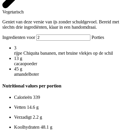
Vegetarisch
Geniet van deze versie van ijs zonder schuldgevoel. Bereid met
slechts drie ingrediënten, klaar in een handomdraai.
Ingredienten voor
Porties
3
rijpe Chiquita bananen, met bruine vlekjes op de schil
13
g
cacaopoeder
45
g
amandelboter
Nutritional values per portion
Calorieën
339
Vetten
14.6 g
Verzadigt
2.2 g
Koolhydraten
48.1 g