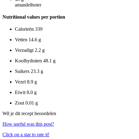
amandelboter
Nutritional values per portion
Calorieën
339
Vetten
14.6 g
Verzadigt
2.2 g
Koolhydraten
48.1 g
Suikers
23.3 g
Vezel
8.9 g
Eiwit
8.0 g
Zout
0.01 g
Wil je dit recept beoordelen
How useful was this post?
Click on a star to rate it!