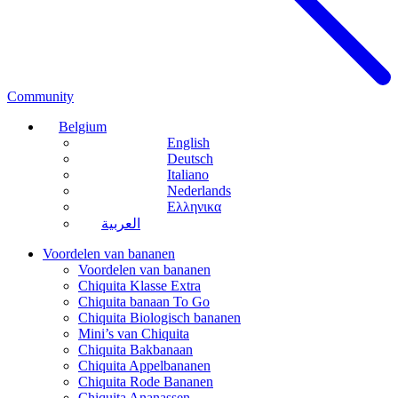
Community
Belgium
English
Deutsch
Italiano
Nederlands
Ελληνικα
العربية
Voordelen van bananen
Voordelen van bananen
Chiquita Klasse Extra
Chiquita banaan To Go
Chiquita Biologisch bananen
Mini’s van Chiquita
Chiquita Bakbanaan
Chiquita Appelbananen
Chiquita Rode Bananen
Chiquita Ananassen