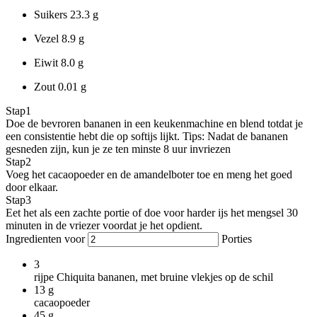
Suikers
23.3 g
Vezel
8.9 g
Eiwit
8.0 g
Zout
0.01 g
Stap
1
Doe de bevroren bananen in een keukenmachine en blend totdat je
een consistentie hebt die op softijs lijkt. Tips: Nadat de bananen
gesneden zijn, kun je ze ten minste 8 uur invriezen
Stap
2
Voeg het cacaopoeder en de amandelboter toe en meng het goed
door elkaar.
Stap
3
Eet het als een zachte portie of doe voor harder ijs het mengsel 30
minuten in de vriezer voordat je het opdient.
Ingredienten voor
Porties
3
rijpe Chiquita bananen, met bruine vlekjes op de schil
13
g
cacaopoeder
45
g