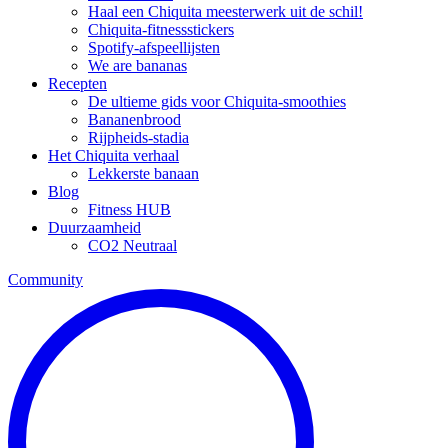
Haal een Chiquita meesterwerk uit de schil!
Chiquita-fitnessstickers
Spotify-afspeellijsten
We are bananas
Recepten
De ultieme gids voor Chiquita-smoothies
Bananenbrood
Rijpheids-stadia
Het Chiquita verhaal
Lekkerste banaan
Blog
Fitness HUB
Duurzaamheid
CO2 Neutraal
Community