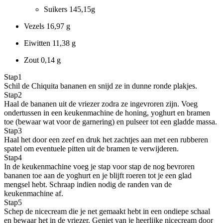
Suikers
145,15g
Vezels
16,97 g
Eiwitten
11,38 g
Zout
0,14 g
Stap
1
Schil de Chiquita bananen en snijd ze in dunne ronde plakjes.
Stap
2
Haal de bananen uit de vriezer zodra ze ingevroren zijn. Voeg
ondertussen in een keukenmachine de honing, yoghurt en bramen
toe (bewaar wat voor de garnering) en pulseer tot een gladde massa.
Stap
3
Haal het door een zeef en druk het zachtjes aan met een rubberen
spatel om eventuele pitten uit de bramen te verwijderen.
Stap
4
In de keukenmachine voeg je stap voor stap de nog bevroren
bananen toe aan de yoghurt en je blijft roeren tot je een glad
mengsel hebt. Schraap indien nodig de randen van de
keukenmachine af.
Stap
5
Schep de nicecream die je net gemaakt hebt in een ondiepe schaal
en bewaar het in de vriezer. Geniet van je heerlijke nicecream door