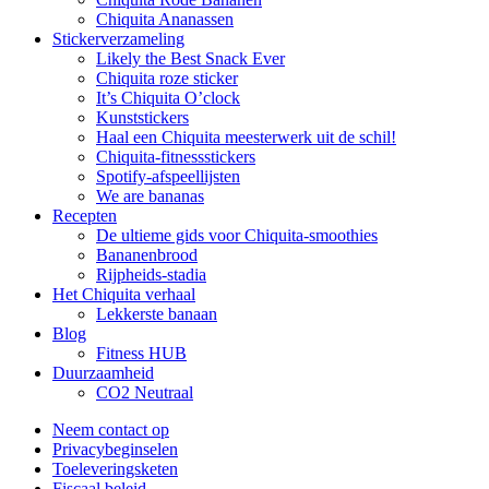
Chiquita Ananassen
Stickerverzameling
Likely the Best Snack Ever
Chiquita roze sticker
It’s Chiquita O’clock
Kunststickers
Haal een Chiquita meesterwerk uit de schil!
Chiquita-fitnessstickers
Spotify-afspeellijsten
We are bananas
Recepten
De ultieme gids voor Chiquita-smoothies
Bananenbrood
Rijpheids-stadia
Het Chiquita verhaal
Lekkerste banaan
Blog
Fitness HUB
Duurzaamheid
CO2 Neutraal
Neem contact op
Privacybeginselen
Toeleveringsketen
Fiscaal beleid