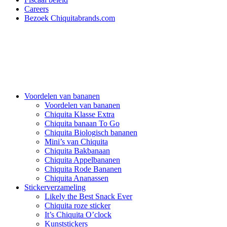
Careers
Bezoek Chiquitabrands.com
Voordelen van bananen
Voordelen van bananen
Chiquita Klasse Extra
Chiquita banaan To Go
Chiquita Biologisch bananen
Mini’s van Chiquita
Chiquita Bakbanaan
Chiquita Appelbananen
Chiquita Rode Bananen
Chiquita Ananassen
Stickerverzameling
Likely the Best Snack Ever
Chiquita roze sticker
It’s Chiquita O’clock
Kunststickers