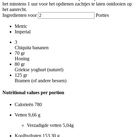
het minstens 1 uur voor het opdienen zachtjes te laten ontdooien op
het aanrecht.
Ingredienten voor
Porties
Metric
Imperial
3
Chiquita bananen
70
gr
Honing
80
gr
Griekse yoghurt (naturel)
125
gr
Bramen (of andere bessen)
Nutritional values per portion
Calorieën
780
Vetten
9,66 g
Verzadigde vetten
5,04g
Koolhydraten
153,30 g