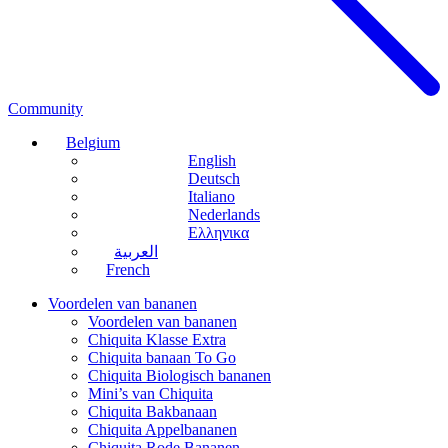
Community
Belgium
English
Deutsch
Italiano
Nederlands
Ελληνικα
العربية
French
Voordelen van bananen
Voordelen van bananen
Chiquita Klasse Extra
Chiquita banaan To Go
Chiquita Biologisch bananen
Mini’s van Chiquita
Chiquita Bakbanaan
Chiquita Appelbananen
Chiquita Rode Bananen