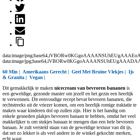
data:image/png;base64,iVBORw0KGgoAAAANSUhEUgAAAEo
data:image/jpg;base64,iVBORw0KGgoAAAANSUhEUgAAAD
60 Min |
Amerikaans Gerecht
|
Geel Met Bruine Vlekjes
|
Ijs
& Granita
|
Vegan
|
Dit gemakkelijk te maken
nicecream van bevroren bananen
is
een geweldige, gezonde manier om jezelf en het gezin een heerlijk
te verwennen. Dit eenvoudige recept bevat bevroren bananen, die
rechtstreeks uit de vriezer komen, om een heerlijk romige traktatie te
maken waar kinderen dol op zullen zijn. Hier is het handig om
enkele gesneden plakjes bevroren banaan te hebben, omdat het veel
makkelijker is om stukjes banaan te mengen dan een hele bevroren
banaan. Je zult versteld staan van de geweldige textuur van dit ijs,
dat net zo lekker is als veel andere in de winkel gekochte merken,
echt waar.