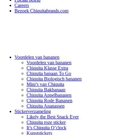
Careers
Bezoek Chiquitabrands.com
Voordelen van bananen
Voordelen van bananen
Chiquita Klasse Extra
Chiquita banaan To Go
Chiquita Biologisch bananen
Mini’s van Chiquita
Chiquita Bakbanaan
Chiquita Appelbananen
Chiquita Rode Bananen
Chiquita Ananassen
Stickerverzameling
Likely the Best Snack Ever
Chiquita roze sticker
It’s Chiquita O’clock
Kunststickers