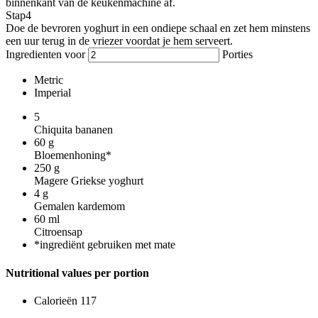
binnenkant van de keukenmachine af.
Stap
4
Doe de bevroren yoghurt in een ondiepe schaal en zet hem minstens
een uur terug in de vriezer voordat je hem serveert.
Ingredienten voor
Porties
Metric
Imperial
5
Chiquita bananen
60
g
Bloemenhoning*
250
g
Magere Griekse yoghurt
4
g
Gemalen kardemom
60
ml
Citroensap
*ingrediënt gebruiken met mate
Nutritional values per portion
Calorieën
117