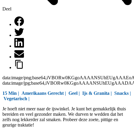
Deel
data:image/png;base64,iVBORw0KGgoAAAANSUhEUgAAAEo
data:image/jpg;base64,iVBORw0KGgoAAAANSUhEUgAAAD
15 Min |
Amerikaans Gerecht
|
Geel
|
Ijs & Granita
|
Snacks
|
Vegetarisch
|
Je hoeft niet meer naar de ijswinkel. Je kunt het gemakkelijk thuis
bereiden en veel gezonder maken. We durven te wedden dat het
zelfs nog lekkerder zal smaken. Probeer deze zoete, pittige en
geurige traktatie!