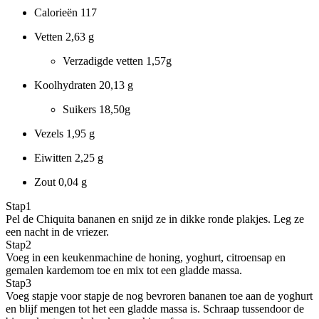
Calorieën
117
Vetten
2,63 g
Verzadigde vetten
1,57g
Koolhydraten
20,13 g
Suikers
18,50g
Vezels
1,95 g
Eiwitten
2,25 g
Zout
0,04 g
Stap
1
Pel de Chiquita bananen en snijd ze in dikke ronde plakjes. Leg ze
een nacht in de vriezer.
Stap
2
Voeg in een keukenmachine de honing, yoghurt, citroensap en
gemalen kardemom toe en mix tot een gladde massa.
Stap
3
Voeg stapje voor stapje de nog bevroren bananen toe aan de yoghurt
en blijf mengen tot het een gladde massa is. Schraap tussendoor de