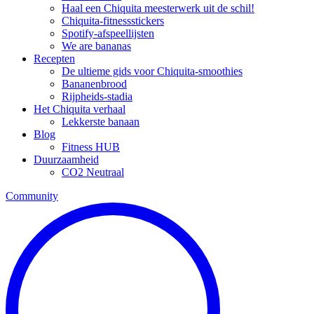
Haal een Chiquita meesterwerk uit de schil!
Chiquita-fitnessstickers
Spotify-afspeellijsten
We are bananas
Recepten
De ultieme gids voor Chiquita-smoothies
Bananenbrood
Rijpheids-stadia
Het Chiquita verhaal
Lekkerste banaan
Blog
Fitness HUB
Duurzaamheid
CO2 Neutraal
Community