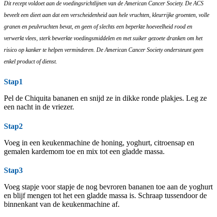
Dit recept voldoet aan de voedingsrichtlijnen van de American Cancer Society. De ACS
beveelt een dieet aan dat een verscheidenheid aan hele vruchten, kleurrijke groenten, volle
granen en peulvruchten bevat, en geen of slechts een beperkte hoeveelheid rood en
verwerkt vlees, sterk bewerkte voedingsmiddelen en met suiker gezoete dranken om het
risico op kanker te helpen verminderen. De American Cancer Society ondersteunt geen
enkel product of dienst.
Stap1
Pel de Chiquita bananen en snijd ze in dikke ronde plakjes. Leg ze
een nacht in de vriezer.
Stap2
Voeg in een keukenmachine de honing, yoghurt, citroensap en
gemalen kardemom toe en mix tot een gladde massa.
Stap3
Voeg stapje voor stapje de nog bevroren bananen toe aan de yoghurt
en blijf mengen tot het een gladde massa is. Schraap tussendoor de
binnenkant van de keukenmachine af.