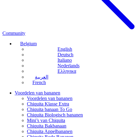
Community
Belgium
English
Deutsch
Italiano
Nederlands
Ελληνικα
العربية
French
Voordelen van bananen
Voordelen van bananen
Chiquita Klasse Extra
Chiquita banaan To Go
Chiquita Biologisch bananen
Mini’s van Chiquita
Chiquita Bakbanaan
Chiquita Appelbananen
Chiquita Rode Bananen