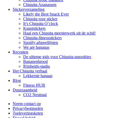
Chiquita Ananassen
Stickerverzameling
Likely the Best Snack Ever
Chiquita roze sticker
It’s Chiquita O’clock
Kunststickers
Haal een Chiquita meesterwerk uit de schil!
Chiquita-fitnessstickers
Spotify-afspeellijsten
We are bananas
Recepten
De ultieme gids voor Chiquita-smoothies
Bananenbrood
Rijpheids-stadia
Het Chiquita verhaal
Lekkerste banaan
Blog
Fitness HUB
Duurzaamheid
CO2 Neutraal
Neem contact op
Privacybeginselen
Toeleveringsketen
Fiscaal beleid