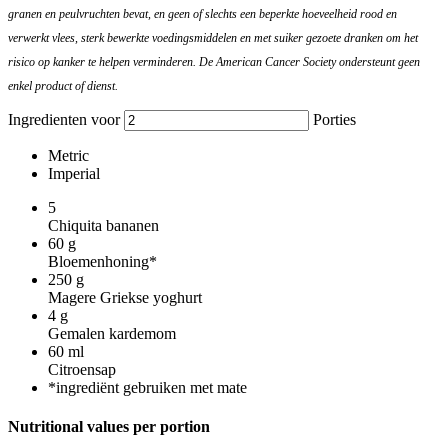
granen en peulvruchten bevat, en geen of slechts een beperkte hoeveelheid rood en
verwerkt vlees, sterk bewerkte voedingsmiddelen en met suiker gezoete dranken om het
risico op kanker te helpen verminderen. De American Cancer Society ondersteunt geen
enkel product of dienst.
Ingredienten voor
Porties
Metric
Imperial
5
Chiquita bananen
60
g
Bloemenhoning*
250
g
Magere Griekse yoghurt
4
g
Gemalen kardemom
60
ml
Citroensap
*ingrediënt gebruiken met mate
Nutritional values per portion