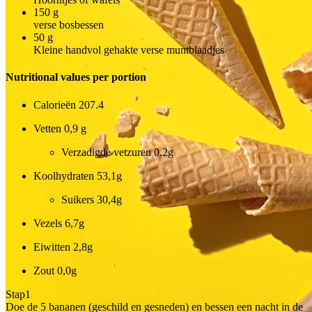
150
g
verse bosbessen
50
g
Kleine handvol gehakte verse muntblaadjes
Nutritional values per portion
Calorieën
207.4
Vetten
0,9 g
Verzadigde vetzuren
0,2g
Koolhydraten
53,1g
Suikers
30,4g
Vezels
6,7g
Eiwitten
2,8g
Zout
0,0g
Stap
1
Doe de 5 bananen (geschild en gesneden) en bessen een nacht in de