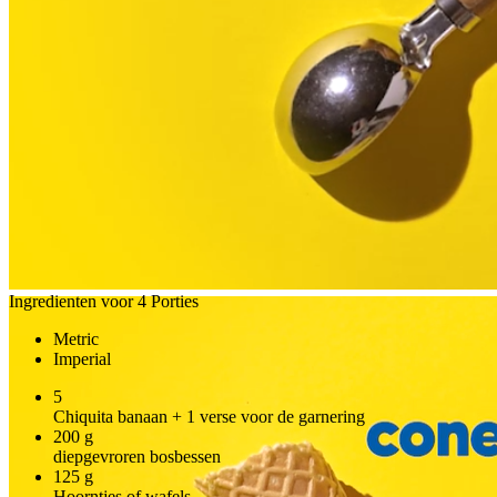
Ingredienten voor 4 Porties
Metric
Imperial
5
Chiquita banaan + 1 verse voor de garnering
200
g
diepgevroren bosbessen
125
g
Hoorntjes of wafels