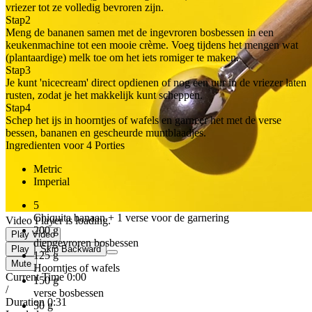
vriezer tot ze volledig bevroren zijn.
Stap
2
Meng de bananen samen met de ingevroren bosbessen in een
keukenmachine tot een mooie crème. Voeg tijdens het mengen wat
(plantaardige) melk toe om het iets romiger te maken.
Stap
3
Je kunt 'nicecream' direct opdienen of nog een uur in de vriezer laten
rusten, zodat je het makkelijk kunt scheppen.
Stap
4
Schep het ijs in hoorntjes of wafels en garneer het met de verse
bessen, bananen en gescheurde muntblaadjes.
Ingredienten voor 4 Porties
Metric
Imperial
5
Chiquita banaan + 1 verse voor de garnering
Video Player is loading.
200
g
Play Video
diepgevroren bosbessen
Play
Skip Backward
125
g
Mute
Hoorntjes of wafels
Current Time
0:00
150
g
/
verse bosbessen
Duration
0:31
50
g