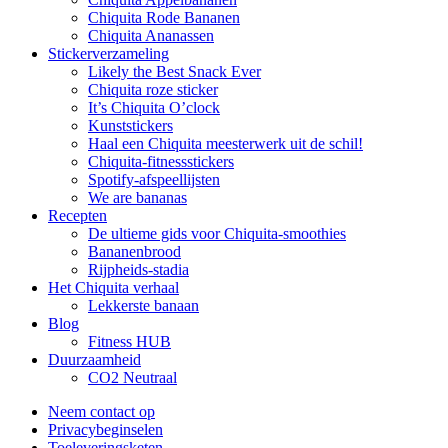
Chiquita Rode Bananen
Chiquita Ananassen
Stickerverzameling
Likely the Best Snack Ever
Chiquita roze sticker
It’s Chiquita O’clock
Kunststickers
Haal een Chiquita meesterwerk uit de schil!
Chiquita-fitnessstickers
Spotify-afspeellijsten
We are bananas
Recepten
De ultieme gids voor Chiquita-smoothies
Bananenbrood
Rijpheids-stadia
Het Chiquita verhaal
Lekkerste banaan
Blog
Fitness HUB
Duurzaamheid
CO2 Neutraal
Neem contact op
Privacybeginselen
Toeleveringsketen