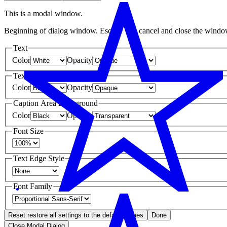
This is a modal window.
Beginning of dialog window. Escape will cancel and close the windo
Text
Color
Opacity
Text Background
Color
Opacity
Caption Area Background
Color
Opacity
Font Size
Text Edge Style
Font Family
Reset
restore all settings to the default values
Done
Close Modal Dialog