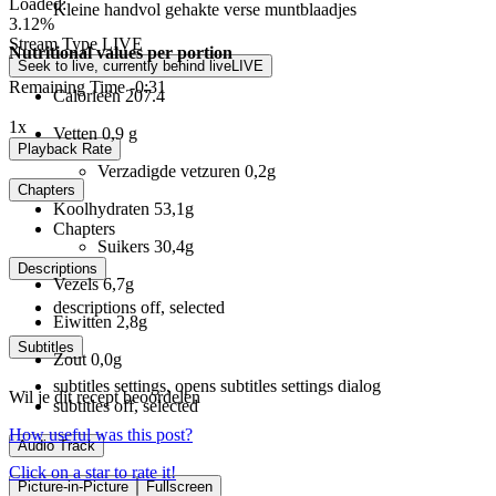
Loaded
:
Kleine handvol gehakte verse muntblaadjes
3.12%
Stream Type
LIVE
Nutritional values per portion
Seek to live, currently behind live
LIVE
Remaining Time
-
0:31
Calorieën
207.4
1x
Vetten
0,9 g
Playback Rate
Verzadigde vetzuren
0,2g
Chapters
Koolhydraten
53,1g
Chapters
Suikers
30,4g
Descriptions
Vezels
6,7g
descriptions off
, selected
Eiwitten
2,8g
Subtitles
Zout
0,0g
subtitles settings
, opens subtitles settings dialog
Wil je dit recept beoordelen
subtitles off
, selected
How useful was this post?
Audio Track
Click on a star to rate it!
Picture-in-Picture
Fullscreen