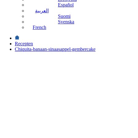
Español
العربية
Suomi
Svenska
French
Recepten
Chiquita-banaan-sinaasappel-gembercake