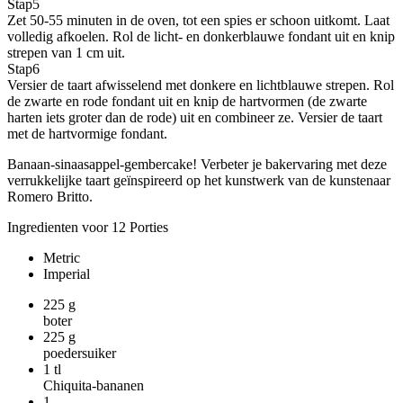
Stap
5
Zet 50-55 minuten in de oven, tot een spies er schoon uitkomt. Laat
volledig afkoelen. Rol de licht- en donkerblauwe fondant uit en knip
strepen van 1 cm uit.
Stap
6
Versier de taart afwisselend met donkere en lichtblauwe strepen. Rol
de zwarte en rode fondant uit en knip de hartvormen (de zwarte
harten iets groter dan de rode) uit en combineer ze. Versier de taart
met de hartvormige fondant.
Banaan-sinaasappel-gembercake! Verbeter je bakervaring met deze
verrukkelijke taart geïnspireerd op het kunstwerk van de kunstenaar
Romero Britto.
Ingredienten voor 12 Porties
Metric
Imperial
225
g
boter
225
g
poedersuiker
1
tl
Chiquita-bananen
1