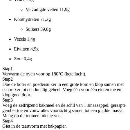
Verzadigde vetten
11,9g
Koolhydraten
71,2g
Suikers
59,8g
Vezels
1,4g
Eiwitten
4,9g
Zout
0,4g
Stap
1
Verwarm de oven voor op 180°C (hete lucht).
Stap
2
Doe de boter en poedersuiker in een grote kom en klop samen met
een mixer tot een luchtig geheel. Voeg één voor één eieren toe en
klop goed door.
Stap
3
Voeg de zelfrijzend bakmeel en de schil van 1 sinaasappel, geraspte
gember toe en vouw alles voorzichtig samen tot een gladde massa.
Meng op dit moment niet te veel.
Stap
4
Giet in de taartvorm met bakpapier.