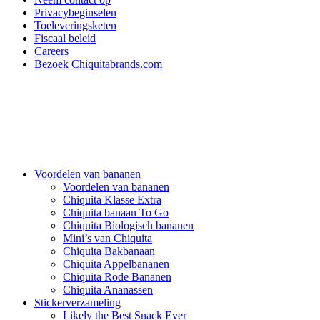
Privacybeginselen
Toeleveringsketen
Fiscaal beleid
Careers
Bezoek Chiquitabrands.com
Voordelen van bananen
Voordelen van bananen
Chiquita Klasse Extra
Chiquita banaan To Go
Chiquita Biologisch bananen
Mini’s van Chiquita
Chiquita Bakbanaan
Chiquita Appelbananen
Chiquita Rode Bananen
Chiquita Ananassen
Stickerverzameling
Likely the Best Snack Ever