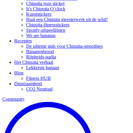
Chiquita roze sticker
It’s Chiquita O’clock
Kunststickers
Haal een Chiquita meesterwerk uit de schil!
Chiquita-fitnessstickers
Spotify-afspeellijsten
We are bananas
Recepten
De ultieme gids voor Chiquita-smoothies
Bananenbrood
Rijpheids-stadia
Het Chiquita verhaal
Lekkerste banaan
Blog
Fitness HUB
Duurzaamheid
CO2 Neutraal
Community