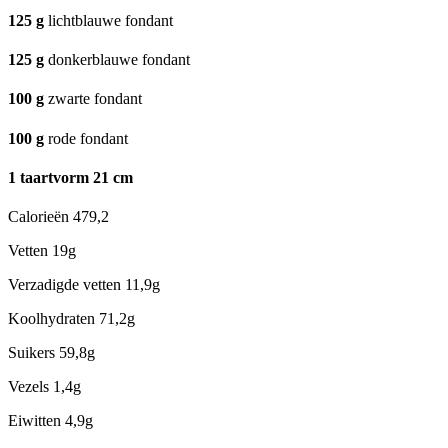
125
g
lichtblauwe fondant
125
g
donkerblauwe fondant
100
g
zwarte fondant
100
g
rode fondant
1
taartvorm 21 cm
Calorieën
479,2
Vetten
19g
Verzadigde vetten
11,9g
Koolhydraten
71,2g
Suikers
59,8g
Vezels
1,4g
Eiwitten
4,9g