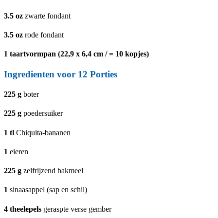
3.5
oz
zwarte fondant
3.5
oz
rode fondant
1
taartvormpan (22,9 x 6,4 cm / = 10 kopjes)
Ingredienten voor 12 Porties
225
g
boter
225
g
poedersuiker
1
tl
Chiquita-bananen
1
eieren
225
g
zelfrijzend bakmeel
1
sinaasappel (sap en schil)
4
theelepels
geraspte verse gember