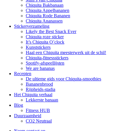
Chiquita Bakbanaan
Chiquita Appelbananen
Chiquita Rode Bananen
Chiquita Ananassen
Stickerverzameling
Likely the Best Snack Ever
Chiquita roze sticker
It’s Chiquita O’clock
Kunststickers
Haal een Chiquita meesterwerk uit de schil!
Chiquita-fitnessstickers
Spotify-afspeellijsten
We are bananas
Recepten
De ultieme gids voor Chiquita-smoothies
Bananenbrood
Rijpheids-stadia
Het Chiquita verhaal
Lekkerste banaan
Blog
Fitness HUB
Duurzaamheid
CO2 Neutraal
Neem contact op