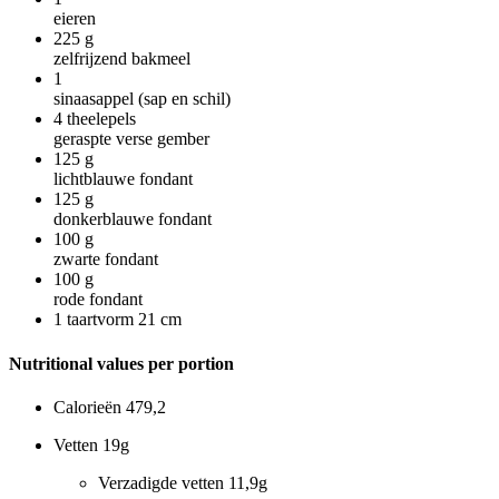
eieren
225
g
zelfrijzend bakmeel
1
sinaasappel (sap en schil)
4
theelepels
geraspte verse gember
125
g
lichtblauwe fondant
125
g
donkerblauwe fondant
100
g
zwarte fondant
100
g
rode fondant
1
taartvorm 21 cm
Nutritional values per portion
Calorieën
479,2
Vetten
19g
Verzadigde vetten
11,9g