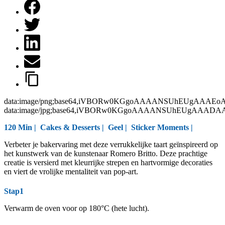
data:image/png;base64,iVBORw0KGgoAAAANSUhEUgAAAEo
data:image/jpg;base64,iVBORw0KGgoAAAANSUhEUgAAAD
120 Min |
Cakes & Desserts
|
Geel
|
Sticker Moments
|
Verbeter je bakervaring met deze verrukkelijke taart geïnspireerd op
het kunstwerk van de kunstenaar Romero Britto. Deze prachtige
creatie is versierd met kleurrijke strepen en hartvormige decoraties
en viert de vrolijke mentaliteit van pop-art.
Stap1
Verwarm de oven voor op 180°C (hete lucht).