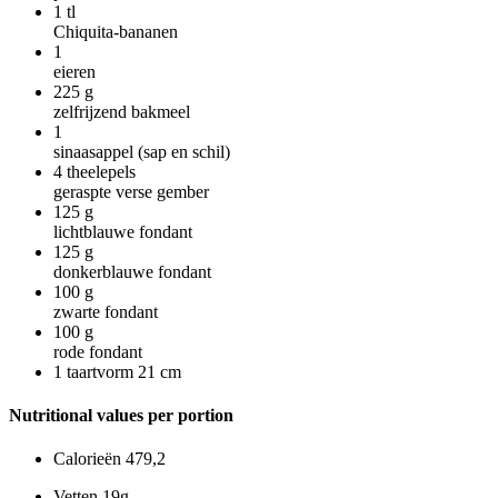
1
tl
Chiquita-bananen
1
eieren
225
g
zelfrijzend bakmeel
1
sinaasappel (sap en schil)
4
theelepels
geraspte verse gember
125
g
lichtblauwe fondant
125
g
donkerblauwe fondant
100
g
zwarte fondant
100
g
rode fondant
1
taartvorm 21 cm
Nutritional values per portion
Calorieën
479,2
Vetten
19g