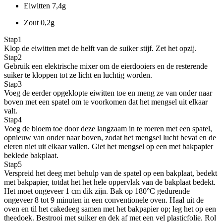
Eiwitten
7,4g
Zout
0,2g
Stap
1
Klop de eiwitten met de helft van de suiker stijf. Zet het opzij.
Stap
2
Gebruik een elektrische mixer om de eierdooiers en de resterende
suiker te kloppen tot ze licht en luchtig worden.
Stap
3
Voeg de eerder opgeklopte eiwitten toe en meng ze van onder naar
boven met een spatel om te voorkomen dat het mengsel uit elkaar
valt.
Stap
4
Voeg de bloem toe door deze langzaam in te roeren met een spatel,
opnieuw van onder naar boven, zodat het mengsel lucht bevat en de
eieren niet uit elkaar vallen. Giet het mengsel op een met bakpapier
beklede bakplaat.
Stap
5
Verspreid het deeg met behulp van de spatel op een bakplaat, bedekt
met bakpapier, totdat het het hele oppervlak van de bakplaat bedekt.
Het moet ongeveer 1 cm dik zijn. Bak op 180°C gedurende
ongeveer 8 tot 9 minuten in een conventionele oven. Haal uit de
oven en til het cakedeeg samen met het bakpapier op; leg het op een
theedoek. Bestrooi met suiker en dek af met een vel plasticfolie. Rol