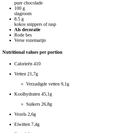
pure chocolade
100
g
slagroom
8.5
g
kokos snippers of rasp
Als decoratie
Rode bes
Verse rozemarijn
Nutritional values per portion
Calorieën
410
Vetten
21,7g
Verzadigde vetten
9,1g
Koolhydraten
45,1g
Suikers
26,8g
Vezels
2,6g
Eiwitten
7,4g