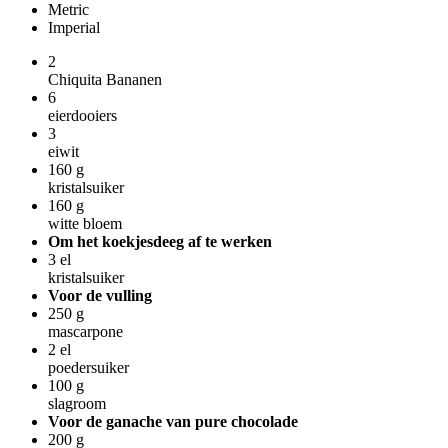
Metric
Imperial
2
Chiquita Bananen
6
eierdooiers
3
eiwit
160
g
kristalsuiker
160
g
witte bloem
Om het koekjesdeeg af te werken
3
el
kristalsuiker
Voor de vulling
250
g
mascarpone
2
el
poedersuiker
100
g
slagroom
Voor de ganache van pure chocolade
200
g