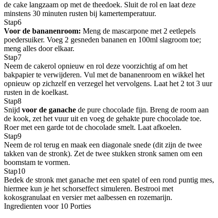
de cake langzaam op met de theedoek. Sluit de rol en laat deze
minstens 30 minuten rusten bij kamertemperatuur.
Stap
6
Voor de bananenroom:
Meng de mascarpone met 2 eetlepels
poedersuiker. Voeg 2 gesneden bananen en 100ml slagroom toe;
meng alles door elkaar.
Stap
7
Neem de cakerol opnieuw en rol deze voorzichtig af om het
bakpapier te verwijderen. Vul met de bananenroom en wikkel het
opnieuw op zichzelf en verzegel het vervolgens. Laat het 2 tot 3 uur
rusten in de koelkast.
Stap
8
Snijd
voor de ganache
de pure chocolade fijn. Breng de room aan
de kook, zet het vuur uit en voeg de gehakte pure chocolade toe.
Roer met een garde tot de chocolade smelt. Laat afkoelen.
Stap
9
Neem de rol terug en maak een diagonale snede (dit zijn de twee
takken van de stronk). Zet de twee stukken stronk samen om een
boomstam te vormen.
Stap
10
Bedek de stronk met ganache met een spatel of een rond puntig mes,
hiermee kun je het schorseffect simuleren. Bestrooi met
kokosgranulaat en versier met aalbessen en rozemarijn.
Ingredienten voor 10 Porties