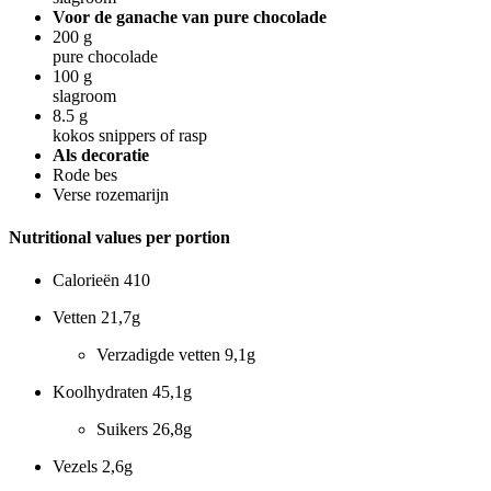
Voor de ganache van pure chocolade
200
g
pure chocolade
100
g
slagroom
8.5
g
kokos snippers of rasp
Als decoratie
Rode bes
Verse rozemarijn
Nutritional values per portion
Calorieën
410
Vetten
21,7g
Verzadigde vetten
9,1g
Koolhydraten
45,1g
Suikers
26,8g
Vezels
2,6g