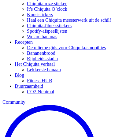
Chiquita roze sticker
It’s Chiquita O’clock
Kunststickers
Haal een Chiquita meesterwerk uit de schil!
Chiquita-fitnessstickers
Spotify-afspeellijsten
We are bananas
Recepten
De ultieme gids voor Chiquita-smoothies
Bananenbrood
Rijpheids-stadia
Het Chiquita verhaal
Lekkerste banaan
Blog
Fitness HUB
Duurzaamheid
CO2 Neutraal
Community