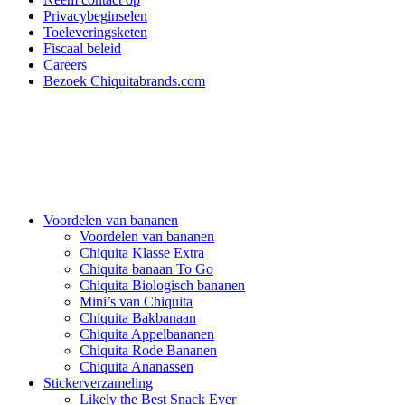
Privacybeginselen
Toeleveringsketen
Fiscaal beleid
Careers
Bezoek Chiquitabrands.com
Voordelen van bananen
Voordelen van bananen
Chiquita Klasse Extra
Chiquita banaan To Go
Chiquita Biologisch bananen
Mini’s van Chiquita
Chiquita Bakbanaan
Chiquita Appelbananen
Chiquita Rode Bananen
Chiquita Ananassen
Stickerverzameling
Likely the Best Snack Ever