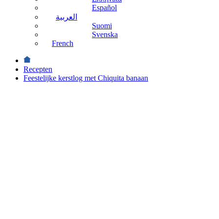
Español
العربية
Suomi
Svenska
French
Recepten
Feestelijke kerstlog met Chiquita banaan