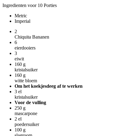
Ingredienten voor 10 Porties
Metric
Imperial
2
Chiquita Bananen
6
eierdooiers
3
eiwit
160
g
kristalsuiker
160
g
witte bloem
Om het koekjesdeeg af te werken
3
el
kristalsuiker
Voor de vulling
250
g
mascarpone
2
el
poedersuiker
100
g
slagroom