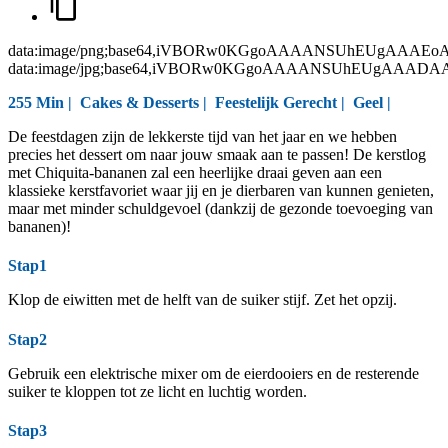
data:image/png;base64,iVBORw0KGgoAAAANSUhEUgAAAEo
data:image/jpg;base64,iVBORw0KGgoAAAANSUhEUgAAAD
255 Min |
Cakes & Desserts
|
Feestelijk Gerecht
|
Geel
|
De feestdagen zijn de lekkerste tijd van het jaar en we hebben
precies het dessert om naar jouw smaak aan te passen! De kerstlog
met Chiquita-bananen zal een heerlijke draai geven aan een
klassieke kerstfavoriet waar jij en je dierbaren van kunnen genieten,
maar met minder schuldgevoel (dankzij de gezonde toevoeging van
bananen)!
Stap1
Klop de eiwitten met de helft van de suiker stijf. Zet het opzij.
Stap2
Gebruik een elektrische mixer om de eierdooiers en de resterende
suiker te kloppen tot ze licht en luchtig worden.
Stap3