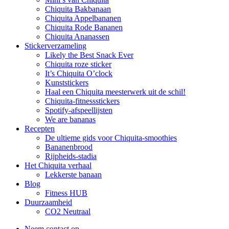
Chiquita Bakbanaan
Chiquita Appelbananen
Chiquita Rode Bananen
Chiquita Ananassen
Stickerverzameling
Likely the Best Snack Ever
Chiquita roze sticker
It’s Chiquita O’clock
Kunststickers
Haal een Chiquita meesterwerk uit de schil!
Chiquita-fitnessstickers
Spotify-afspeellijsten
We are bananas
Recepten
De ultieme gids voor Chiquita-smoothies
Bananenbrood
Rijpheids-stadia
Het Chiquita verhaal
Lekkerste banaan
Blog
Fitness HUB
Duurzaamheid
CO2 Neutraal
Neem contact op