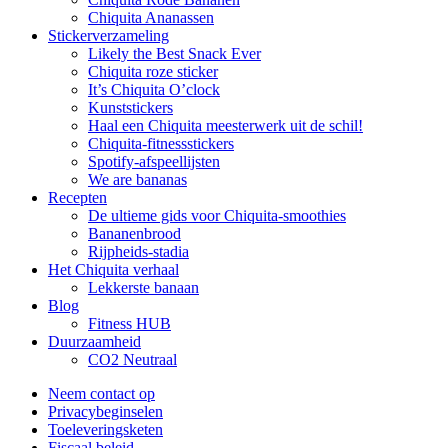
Chiquita Ananassen
Stickerverzameling
Likely the Best Snack Ever
Chiquita roze sticker
It’s Chiquita O’clock
Kunststickers
Haal een Chiquita meesterwerk uit de schil!
Chiquita-fitnessstickers
Spotify-afspeellijsten
We are bananas
Recepten
De ultieme gids voor Chiquita-smoothies
Bananenbrood
Rijpheids-stadia
Het Chiquita verhaal
Lekkerste banaan
Blog
Fitness HUB
Duurzaamheid
CO2 Neutraal
Neem contact op
Privacybeginselen
Toeleveringsketen
Fiscaal beleid