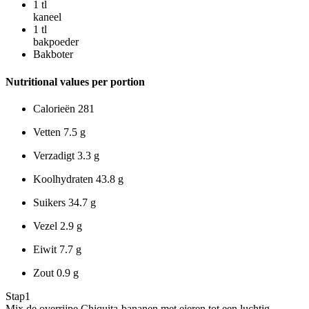
1
tl
kaneel
1
tl
bakpoeder
Bakboter
Nutritional values per portion
Calorieën
281
Vetten
7.5 g
Verzadigt
3.3 g
Koolhydraten
43.8 g
Suikers
34.7 g
Vezel
2.9 g
Eiwit
7.7 g
Zout
0.9 g
Stap
1
Mix de overrijpe Chiquita-bananen met eieren tot een luchtig