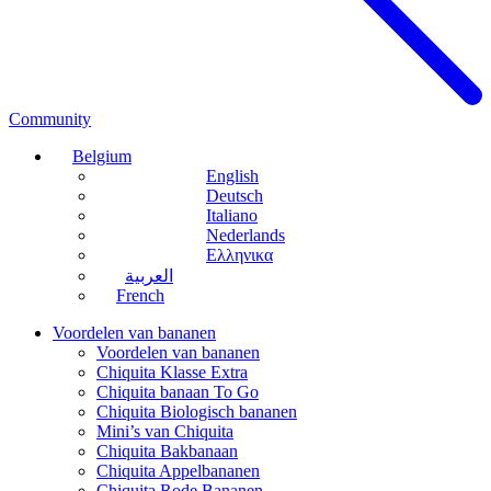
Community
Belgium
English
Deutsch
Italiano
Nederlands
Ελληνικα
العربية
French
Voordelen van bananen
Voordelen van bananen
Chiquita Klasse Extra
Chiquita banaan To Go
Chiquita Biologisch bananen
Mini’s van Chiquita
Chiquita Bakbanaan
Chiquita Appelbananen
Chiquita Rode Bananen