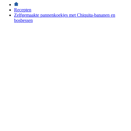
Recepten
Zelfgemaakte pannenkoekjes met Chiquita-bananen en
bosbessen