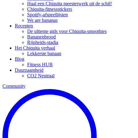
Haal een Chiquita meesterwerk uit de schil!
Chiquita-fitnessstickers
Spotify-afspeellijsten
We are bananas
Recepten
De ultieme gids voor Chiquita-smoothies
Bananenbrood
Rijpheids-stadia
Het Chiquita verhaal
Lekkerste banaan
Blog
Fitness HUB
Duurzaamheid
CO2 Neutraal
Community