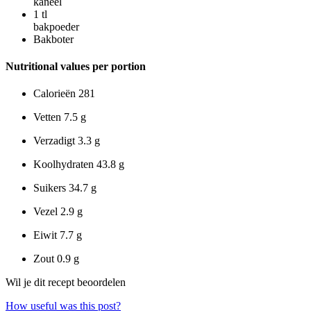
kaneel
1
tl
bakpoeder
Bakboter
Nutritional values per portion
Calorieën
281
Vetten
7.5 g
Verzadigt
3.3 g
Koolhydraten
43.8 g
Suikers
34.7 g
Vezel
2.9 g
Eiwit
7.7 g
Zout
0.9 g
Wil je dit recept beoordelen
How useful was this post?