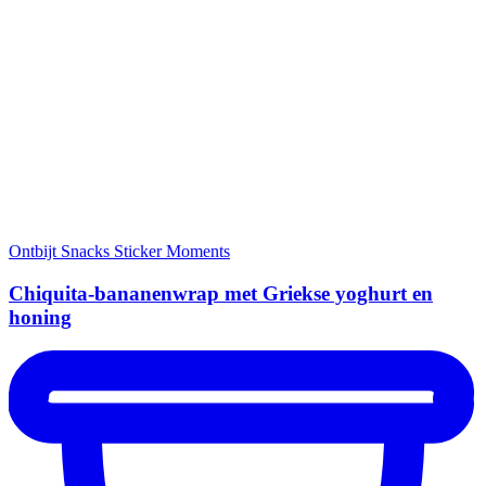
Ontbijt
Snacks
Sticker Moments
Chiquita-bananenwrap met Griekse yoghurt en
honing