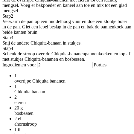
mengsel. Voeg er bakpoeder en kaneel aan toe en mix tot een glad
mengsel.
Stap
2
Verwarm de pan op een middelhoog vuur en doe een klontje boter
in de pan. Giet een lepel beslag in de pan en bak de pannenkoek aan
beide kanten bruin.
Stap
3
Snij de andere Chiquita-banaan in stukjes.
Stap
4
Schenk de stroop over de Chiquita-bananenpannenkoeken en top af
met stukjes Chiquita-bananen en bosbessen.
Ingredienten voor
Porties
1
overrijpe Chiquita bananen
1
Chiquita banaan
2
eieren
20
g
bosbessen
2
el
ahornsiroop
1
tl