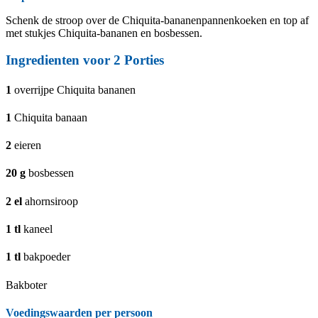
Schenk de stroop over de Chiquita-bananenpannenkoeken en top af
met stukjes Chiquita-bananen en bosbessen.
Ingredienten voor
2
Porties
1
overrijpe Chiquita bananen
1
Chiquita banaan
2
eieren
20
g
bosbessen
2
el
ahornsiroop
1
tl
kaneel
1
tl
bakpoeder
Bakboter
Voedingswaarden per persoon