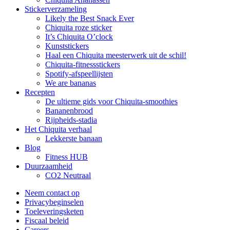
Stickerverzameling
Likely the Best Snack Ever
Chiquita roze sticker
It’s Chiquita O’clock
Kunststickers
Haal een Chiquita meesterwerk uit de schil!
Chiquita-fitnessstickers
Spotify-afspeellijsten
We are bananas
Recepten
De ultieme gids voor Chiquita-smoothies
Bananenbrood
Rijpheids-stadia
Het Chiquita verhaal
Lekkerste banaan
Blog
Fitness HUB
Duurzaamheid
CO2 Neutraal
Neem contact op
Privacybeginselen
Toeleveringsketen
Fiscaal beleid
Careers