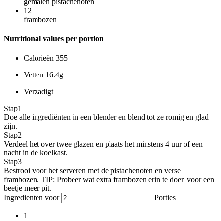
gemalen pistachenoten
12
frambozen
Nutritional values per portion
Calorieën
355
Vetten
16.4g
Verzadigt
Stap
1
Doe alle ingrediënten in een blender en blend tot ze romig en glad
zijn.
Stap
2
Verdeel het over twee glazen en plaats het minstens 4 uur of een
nacht in de koelkast.
Stap
3
Bestrooi voor het serveren met de pistachenoten en verse
frambozen. TIP: Probeer wat extra frambozen erin te doen voor een
beetje meer pit.
Ingredienten voor
Porties
1