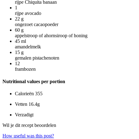
rijpe Chiquita banaan
1
rijpe avocado
22
g
ongezoet cacaopoeder
60
g
appelstroop of ahornsiroop of honing
45
ml
amandelmelk
15
g
gemalen pistachenoten
12
frambozen
Nutritional values per portion
Calorieën
355
Vetten
16.4g
Verzadigt
Wil je dit recept beoordelen
How useful was this post?