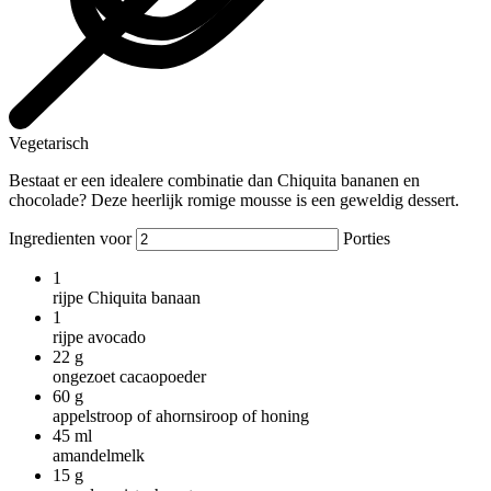
Vegetarisch
Bestaat er een idealere combinatie dan Chiquita bananen en
chocolade? Deze heerlijk romige mousse is een geweldig dessert.
Ingredienten voor
Porties
1
rijpe Chiquita banaan
1
rijpe avocado
22
g
ongezoet cacaopoeder
60
g
appelstroop of ahornsiroop of honing
45
ml
amandelmelk
15
g