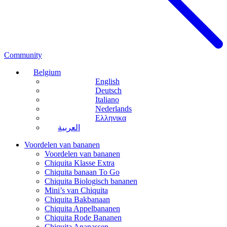
Community
Belgium
English
Deutsch
Italiano
Nederlands
Ελληνικα
العربية
Voordelen van bananen
Voordelen van bananen
Chiquita Klasse Extra
Chiquita banaan To Go
Chiquita Biologisch bananen
Mini’s van Chiquita
Chiquita Bakbanaan
Chiquita Appelbananen
Chiquita Rode Bananen
Chiquita Ananassen