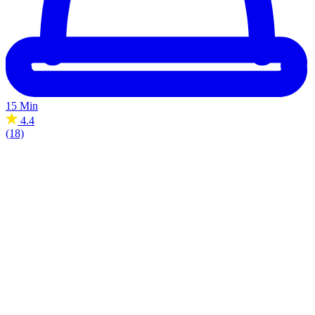
15 Min
4.4
(18)