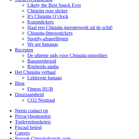
Likely the Best Snack Ever
Chiquita roze sticker
It’s Chiquita O’clock
Kunststickers
Haal een Chiquita meesterwerk uit de schil!
Chiquita-fitnessstickers
Spotify-afspeellijsten
We are bananas
Recepten
De ultieme gids voor Chiquita-smoothies
Bananenbrood
Rijpheids-stadia
Het Chiquita verhaal
Lekkerste banaan
Blog
Fitness HUB
Duurzaamheid
CO2 Neutraal
Neem contact op
Privacybeginselen
Toeleveringsketen
Fiscaal beleid
Careers
Bezoek Chiquitabrands.com