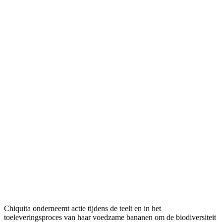
・ 10 leestijd in
min
Deel
Chiquita onderneemt actie tijdens de teelt en in het
toeleveringsproces van haar voedzame bananen om de biodiversiteit