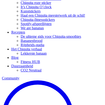
Chiquita roze sticker
It’s Chiquita O’clock
Kunststickers
Haal een Chiquita meesterwerk uit de schil!
Chiquita-fitnessstickers
Spotify-afspeellijsten
We are bananas
Recepten
De ultieme gids voor Chiquita-smoothies
Bananenbrood
Rijpheids-stadia
Het Chiquita verhaal
Lekkerste banaan
Blog
Fitness HUB
Duurzaamheid
CO2 Neutraal
Community