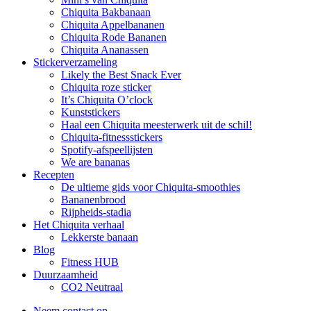
Chiquita Bakbanaan
Chiquita Appelbananen
Chiquita Rode Bananen
Chiquita Ananassen
Stickerverzameling
Likely the Best Snack Ever
Chiquita roze sticker
It’s Chiquita O’clock
Kunststickers
Haal een Chiquita meesterwerk uit de schil!
Chiquita-fitnessstickers
Spotify-afspeellijsten
We are bananas
Recepten
De ultieme gids voor Chiquita-smoothies
Bananenbrood
Rijpheids-stadia
Het Chiquita verhaal
Lekkerste banaan
Blog
Fitness HUB
Duurzaamheid
CO2 Neutraal
Neem contact op