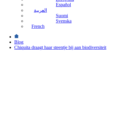
Español
العربية
Suomi
Svenska
French
Blog
Chiquita draagt haar steentje bij aan biodiversiteit
Duurzaamheid
Chiquita
draagt
haar
steentje
bij aan
biodiversiteit
Duurzaamheid
april 1st 2020