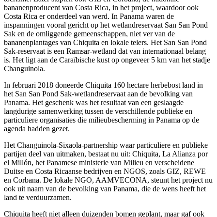
bananenproducent van Costa Rica, in het project, waardoor ook
Costa Rica er onderdeel van werd. In Panama waren de
inspanningen vooral gericht op het wetlandreservaat San San Pond
Sak en de omliggende gemeenschappen, niet ver van de
bananenplantages van Chiquita en lokale telers. Het San San Pond
Sak-reservaat is een Ramsar-wetland dat van internationaal belang
is. Het ligt aan de Caraïbische kust op ongeveer 5 km van het stadje
Changuinola.
In februari 2018 doneerde Chiquita 160 hectare herbebost land in
het San San Pond Sak-wetlandreservaat aan de bevolking van
Panama. Het geschenk was het resultaat van een geslaagde
langdurige samenwerking tussen de verschillende publieke en
particuliere organisaties die milieubescherming in Panama op de
agenda hadden gezet.
Het Changuinola-Sixaola-partnership waar particuliere en publieke
partijen deel van uitmaken, bestaat nu uit: Chiquita, La Alianza por
el Millón, het Panamese ministerie van Milieu en verscheidene
Duitse en Costa Ricaanse bedrijven en NGOS, zoals GIZ, REWE
en Corbana. De lokale NGO, AAMVECONA, steunt het project nu
ook uit naam van de bevolking van Panama, die de wens heeft het
land te verduurzamen.
Chiquita heeft niet alleen duizenden bomen geplant, maar gaf ook