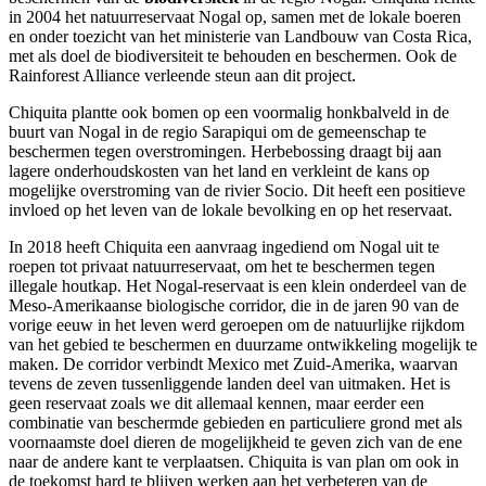
in 2004 het natuurreservaat Nogal op, samen met de lokale boeren
en onder toezicht van het ministerie van Landbouw van Costa Rica,
met als doel de biodiversiteit te behouden en beschermen. Ook de
Rainforest Alliance verleende steun aan dit project.
Chiquita plantte ook bomen op een voormalig honkbalveld in de
buurt van Nogal in de regio Sarapiqui om de gemeenschap te
beschermen tegen overstromingen. Herbebossing draagt bij aan
lagere onderhoudskosten van het land en verkleint de kans op
mogelijke overstroming van de rivier Socio. Dit heeft een positieve
invloed op het leven van de lokale bevolking en op het reservaat.
In 2018 heeft Chiquita een aanvraag ingediend om Nogal uit te
roepen tot privaat natuurreservaat, om het te beschermen tegen
illegale houtkap. Het Nogal-reservaat is een klein onderdeel van de
Meso-Amerikaanse biologische corridor, die in de jaren 90 van de
vorige eeuw in het leven werd geroepen om de natuurlijke rijkdom
van het gebied te beschermen en duurzame ontwikkeling mogelijk te
maken. De corridor verbindt Mexico met Zuid-Amerika, waarvan
tevens de zeven tussenliggende landen deel van uitmaken. Het is
geen reservaat zoals we dit allemaal kennen, maar eerder een
combinatie van beschermde gebieden en particuliere grond met als
voornaamste doel dieren de mogelijkheid te geven zich van de ene
naar de andere kant te verplaatsen. Chiquita is van plan om ook in
de toekomst hard te blijven werken aan het verbeteren van de