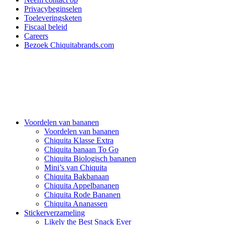
Privacybeginselen
Toeleveringsketen
Fiscaal beleid
Careers
Bezoek Chiquitabrands.com
Voordelen van bananen
Voordelen van bananen
Chiquita Klasse Extra
Chiquita banaan To Go
Chiquita Biologisch bananen
Mini’s van Chiquita
Chiquita Bakbanaan
Chiquita Appelbananen
Chiquita Rode Bananen
Chiquita Ananassen
Stickerverzameling
Likely the Best Snack Ever