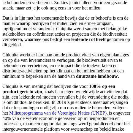
te behouden en verbeteren. Zo kies je niet alleen voor een gezonde
snack, maar zet je je ook nog eens in voor het milieu.
Dat is in lijn met het toenemende bewijs dat de er behoefte is om de
manier waarop bedrijven het milieu zien en ermee omgaan,
ingrijpend moet veranderen. Chiquita werkt samen met belangrijke
stakeholders en coördineert acties en projecten die de biodiversiteit
verbeteren, waarmee ons bedrijf een
leidende rol heeft
genomen op
dit gebied.
Chiquita werkt er hard aan om de productiviteit van eigen plantages
en op die van leveranciers te verhogen, de biodiversiteit ervan te
behouden en verbeteren, en de impact die de toeleverketen en
distributie-activiteiten op het klimaat en het milieu hebben tot een
minimum te beperken aan de hand van
duurzame landbouw
.
Chiquita is van mening dat bedrijven die voor
100% op een
product gericht zijn
, zoals haar eigen wereldwijde activiteiten dat
zijn, een leidende rol moeten vervullen bij de verandering die nodig
is om dit doel te bereiken. In 2019 zijn er steeds meer aanwijzingen
dat er inspanningen nodig zijn om ons milieu te behouden: volgens
het
Milieuprogramma van de Verenigde Naties (UNEP)
, is ongeveer
40% van de wereldeconomie gebaseerd op milieuproducten en -
processen, maar een rapport dat onlangs werd gepubliceerd door het
intergouvernementele platform voor wetenschap en beleid inzake