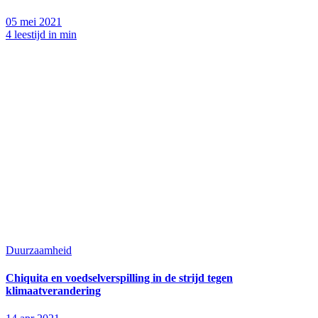
05 mei 2021
4 leestijd in min
Duurzaamheid
Chiquita en voedselverspilling in de strijd tegen
klimaatverandering