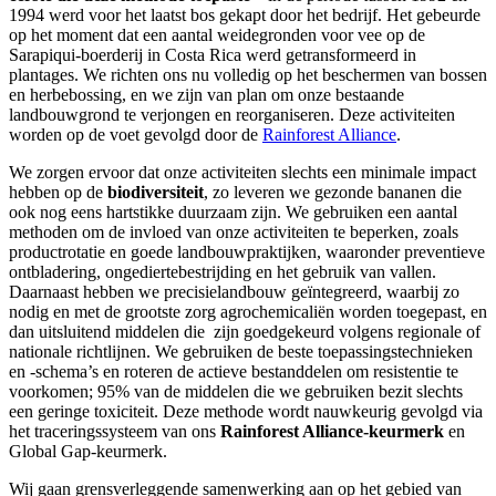
1994 werd voor het laatst bos gekapt door het bedrijf. Het gebeurde
op het moment dat een aantal weidegronden voor vee op de
Sarapiqui-boerderij in Costa Rica werd getransformeerd in
plantages. We richten ons nu volledig op het beschermen van bossen
en herbebossing, en we zijn van plan om onze bestaande
landbouwgrond te verjongen en reorganiseren. Deze activiteiten
worden op de voet gevolgd door de
Rainforest Alliance
.
We zorgen ervoor dat onze activiteiten slechts een minimale impact
hebben op de
biodiversiteit
, zo leveren we gezonde bananen die
ook nog eens hartstikke duurzaam zijn. We gebruiken een aantal
methoden om de invloed van onze activiteiten te beperken, zoals
productrotatie en goede landbouwpraktijken, waaronder preventieve
ontbladering, ongediertebestrijding en het gebruik van vallen.
Daarnaast hebben we precisielandbouw geïntegreerd, waarbij zo
nodig en met de grootste zorg agrochemicaliën worden toegepast, en
dan uitsluitend middelen die zijn goedgekeurd volgens regionale of
nationale richtlijnen. We gebruiken de beste toepassingstechnieken
en -schema’s en roteren de actieve bestanddelen om resistentie te
voorkomen; 95% van de middelen die we gebruiken bezit slechts
een geringe toxiciteit. Deze methode wordt nauwkeurig gevolgd via
het traceringssysteem van ons
Rainforest Alliance-keurmerk
en
Global Gap-keurmerk.
Wij gaan grensverleggende samenwerking aan op het gebied van