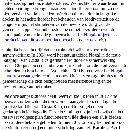
herbebossing met onze stakeholders. We hechten er waarde aan om
gebieden terug te brengen naar een natuurlijkere staat om zo de
biodiversiteit veilig te stellen. We doen dit met drie belangrijke
doelen in het achterhoofd: het behouden van biodiversiteit op de
lange termijn, het stimuleren van de bewustwording van de
gemeenschappen via milieueducatie en het bevorderen van de
participatie van de lokale gemeenschap.
Het Nogal-project is een
voorbeeld van dit soort bondgenootschap (zie casestudy)
.
Chiquita is een bedrijf dat een rolmodel wil zijn voor actieve
samenwerking: In 2004 werd het natuurgebied Nogal in de regio
Sarapiqui van Costa Rica gefinancierd door de samenwerking
tussen Chiquita en een aantal van zijn klanten om de biodiversiteit te
behouden en beschermen. We hebben 900 bomen voor het
Nogal-
natuurreservaat
gedoneerd aan ontwikkelaars en organisaties uit de
gemeenschap die zich bezighouden met herbebossing en de
bescherming van het milieu.
Dat onze aanpak succes heeft, werd duidelijk toen in 2017 drie
nieuwe soorten wilde dieren werden aangetroffen: een tapir, het
grootste landdier van Costa Rica, een klokvogel en een
geelgespikkelde hagedis. Deze bevindingen zijn het bewijs dat het
reservaat volgens plan functioneert: wilde dieren een sluis bieden
naar andere beboste gebieden. In mei 2017 ontving het bedrijf voor
de vierde keer op rij een onderscheiding van het
‘Bandera Azul