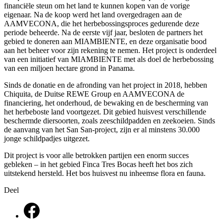
financiële steun om het land te kunnen kopen van de vorige
eigenaar. Na de koop werd het land overgedragen aan de
AAMVECONA, die het herbebossingsproces gedurende deze
periode beheerde. Na de eerste vijf jaar, besloten de partners het
gebied te doneren aan MIAMBIENTE, en deze organisatie bood
aan het beheer voor zijn rekening te nemen. Het project is onderdeel
van een initiatief van MIAMBIENTE met als doel de herbebossing
van een miljoen hectare grond in Panama.
Sinds de donatie en de afronding van het project in 2018, hebben
Chiquita, de Duitse REWE Group en AAMVECONA de
financiering, het onderhoud, de bewaking en de bescherming van
het herbeboste land voortgezet. Dit gebied huisvest verschillende
beschermde diersoorten, zoals zeeschildpadden en zeekoeien. Sinds
de aanvang van het San San-project, zijn er al minstens 30.000
jonge schildpadjes uitgezet.
Dit project is voor alle betrokken partijen een enorm succes
gebleken – in het gebied Finca Tres Bocas heeft het bos zich
uitstekend hersteld. Het bos huisvest nu inheemse flora en fauna.
Deel