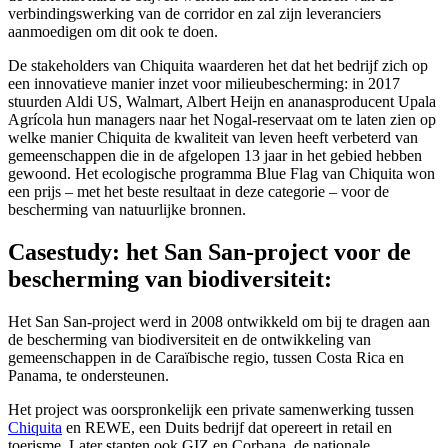
verbindingswerking van de corridor en zal zijn leveranciers
aanmoedigen om dit ook te doen.
De stakeholders van Chiquita waarderen het dat het bedrijf zich op
een innovatieve manier inzet voor milieubescherming: in 2017
stuurden Aldi US, Walmart, Albert Heijn en ananasproducent Upala
Agrícola hun managers naar het Nogal-reservaat om te laten zien op
welke manier Chiquita de kwaliteit van leven heeft verbeterd van
gemeenschappen die in de afgelopen 13 jaar in het gebied hebben
gewoond. Het ecologische programma Blue Flag van Chiquita won
een prijs – met het beste resultaat in deze categorie – voor de
bescherming van natuurlijke bronnen.
Casestudy: het San San-project voor de
bescherming van biodiversiteit:
Het San San-project werd in 2008 ontwikkeld om bij te dragen aan
de bescherming van biodiversiteit en de ontwikkeling van
gemeenschappen in de Caraïbische regio, tussen Costa Rica en
Panama, te ondersteunen.
Het project was oorspronkelijk een private samenwerking tussen
Chiquita
en REWE, een Duits bedrijf dat opereert in retail en
toerisme. Later stapten ook GIZ en Corbana, de nationale