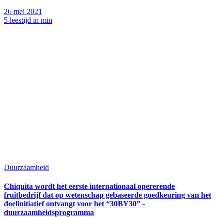
26 mei 2021
5 leestijd in min
Duurzaamheid
Chiquita wordt het eerste internationaal opererende
fruitbedrijf dat op wetenschap gebaseerde goedkeuring van het
doelinitiatief ontvangt voor het “30BY30” -
duurzaamheidsprogramma