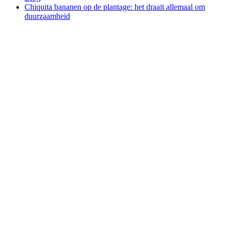
Chiquita bananen op de plantage: het draait allemaal om
duurzaamheid
Duurzaamheid
Chiquita
bananen
op de
plantage:
het
draait
allemaal
om
duurzaamheid
Duurzaamheid
mei 26th 2021
・ 5 leestijd in
min