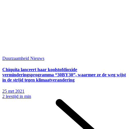
Duurzaamheid
Nieuws
Chiquita lanceert haar koolstofdioxide
verminderingsprogramma “30BY30”, waarmee ze de weg wijst
in de strijd tegen klimaatverandering
25 mrt 2021
2 leestijd in min