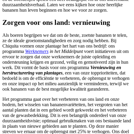
duurzaamheidsverhaal. Laten we eens kijken hoe onze heerlijke
bananen hun leven beginnen en hoe we voor ze zorgen.
Zorgen voor ons land: vernieuwing
Als boeren begrijpen we dat om de beste, zoetste bananen te telen,
ze de ideale groeiomstandigheden en zorg nodig hebben. Bij
Chiquita vormen onze plantage het hart van ons bedrijf: ons
programma
Werknemers
in het Middelpunt
voert initiatieven uit om
ervoor te zorgen dat onze werknemers de juiste opleiding en
ondersteuning krijgen en gezond, veilig en gemotiveerd zijn in hun
werk. Dit vormt de basis voor ons programma
Vernieuwing en
herstructurering van plantages
, een van onze topprioriteiten, dat
bedoeld is om de efficiëntie te verbeteren, de opbrengst te verhogen
en onze impact op het milieu aanzienlijk te verminderen, terwijl we
ook bananen van de best mogelijke kwaliteit garanderen.
Het programma gaat over het verbeteren van ons land en onze
bodem, het wisselen van bananenvariëteiten, het vergroten van het
aantal planten dat in een gebied wordt gekweekt en het verbeteren
van de gewasbedekking. Dit is een belangrijk onderdeel van onze
duurzaamheidsvisie; optimaal gebruikmaken van ons bestaande land
in plaats van nieuwe gebieden aan te planten. Op deze manier
streven we ernaar om de opbrengst met 25% te verhogen. Ons doel