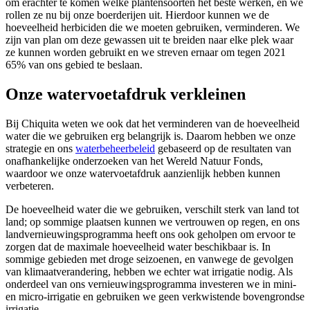
om erachter te komen welke plantensoorten het beste werken, en we
rollen ze nu bij onze boerderijen uit. Hierdoor kunnen we de
hoeveelheid herbiciden die we moeten gebruiken, verminderen. We
zijn van plan om deze gewassen uit te breiden naar elke plek waar
ze kunnen worden gebruikt en we streven ernaar om tegen 2021
65% van ons gebied te beslaan.
Onze watervoetafdruk verkleinen
Bij Chiquita weten we ook dat het verminderen van de hoeveelheid
water die we gebruiken erg belangrijk is. Daarom hebben we onze
strategie en ons
waterbeheerbeleid
gebaseerd op de resultaten van
onafhankelijke onderzoeken van het Wereld Natuur Fonds,
waardoor we onze watervoetafdruk aanzienlijk hebben kunnen
verbeteren.
De hoeveelheid water die we gebruiken, verschilt sterk van land tot
land; op sommige plaatsen kunnen we vertrouwen op regen, en ons
landvernieuwingsprogramma heeft ons ook geholpen om ervoor te
zorgen dat de maximale hoeveelheid water beschikbaar is. In
sommige gebieden met droge seizoenen, en vanwege de gevolgen
van klimaatverandering, hebben we echter wat irrigatie nodig. Als
onderdeel van ons vernieuwingsprogramma investeren we in mini-
en micro-irrigatie en gebruiken we geen verkwistende bovengrondse
irrigatie.