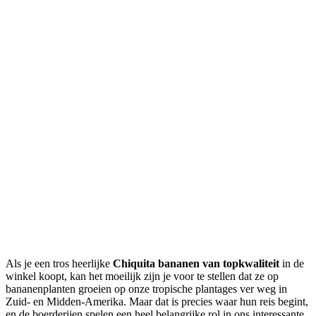
Deel
Als je een tros heerlijke
Chiquita bananen van topkwaliteit
in de
winkel koopt, kan het moeilijk zijn je voor te stellen dat ze op
bananenplanten groeien op onze tropische plantages ver weg in
Zuid- en Midden-Amerika. Maar dat is precies waar hun reis begint,
en de boerderijen spelen een heel belangrijke rol in ons interessante