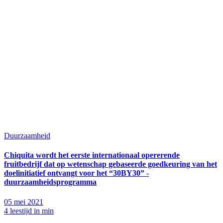
Duurzaamheid
Chiquita wordt het eerste internationaal opererende
fruitbedrijf dat op wetenschap gebaseerde goedkeuring van het
doelinitiatief ontvangt voor het “30BY30” -
duurzaamheidsprogramma
05 mei 2021
4 leestijd in min