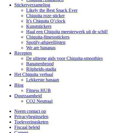
Stickerverzameling
Likely the Best Snack Ever
Chiquita roze sticker
It’s Chiquita O’clock
Kunststickers
Haal een Chiquita meesterwerk uit de schil!
Chiquita-fitnessstickers
Spotify-afspeellijsten
We are bananas
Recepten
De ultieme gids voor Chiquita-smoothies
Bananenbrood
Rijpheids-stadia
Het Chiquita verhaal
Lekkerste banaan
Blog
Fitness HUB
Duurzaamheid
CO2 Neutraal
Neem contact op
Privacybeginselen
Toeleveringsketen
Fiscaal beleid
Careers