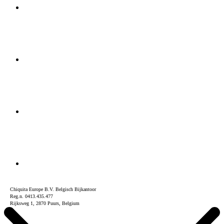
Chiquita Europe B.V. Belgisch Bijkantoor
Reg.n. 0413.435.477
Rijksweg 1, 2870 Puurs, Belgium