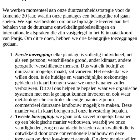
We werken momenteel aan onze duurzaamheidsstrategie voor de
komende 20 jaar, waarin onze plantages een belangrijke rol gaan
spelen. We zijn vastbesloten om onze bijdrage te leveren aan het
behalen van de duurzame ontwikkelingsdoelstellingen en
internationale afspraken die zijn vastgelegd in het Klimaatakkoord
van Parijs. Om dit te doen, hebben we drie belangrijke toezeggingen
gedaan.
Eerste toezegging:
elke plantage is volledig individueel, net
als een persoon; verschillende grond, ander klimaat, andere
geografie, verschillende mensen. Dus wat elk bedrijf zo
duurzaam mogelijk maakt, zal variëren. Het eerste dat we
willen doen, is de huidige en waarschijnlijke toekomstige
gebieden in kaart brengen waar we onze bananen zullen
verbouwen. Dit zal ons helpen te bepalen waar we organische
systemen met een lage input kunnen invoeren en ook waar
niet-biologische controles de enige manier zijn om
commercieel duurzame landbouw mogelijk te maken. Deze
manier van in kaart brengen zal onze investering bepalen.
Tweede toezegging:
we gaan ook zoveel mogelijk bananen
op een biologische manier verbouwen, waarbij we onze
vaardigheden, zorg en aandacht besteden aan kwaliteit die is
ontwikkeld door onze conventionele landbouw en deze
toepassen op deze low-impact aanpak. Op deze manier willen