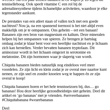
tenniselleboog. Ook speelt vitamine C een rol bij de
adrenalinesynthese tijdens lichamelijke activiteiten, waardoor je elke
tegenstander aankunt.
De prestaties van een atleet staan of vallen toch met een goede
nachtrust? Nou ja, na een spannend toernooi is het niet altijd even
makkelijk om je te ontspannen. Ons geheim – eet een banaan!
Bananen zijn een bron van magnesium en kalium. Deze mineralen
helpen bij het ontspannen van spieren. Ze brengen je hartslag
omlaag zodat je klaar bent voor een heerlijke nachtrust en je lichaam
zich kan herstellen. Verder bevatten bananen tryptofaan. Dit
aminozuur wordt in het lichaam omgezet in serotonine en
melatonine. Dit zijn hormonen waar je slaperig van wordt.
Chiquita bananen bieden natuurlijk nog eindeloos veel meer
voordelen. Ze zijn licht en klein zodat je ze overal mee naartoe kunt
nemen, ze zijn snel en zonder knoeien weg te happen én ze zijn
overal te koop!
Chiquita bananen horen er het hele tennisseizoen bij, dus… go
bananas! Hou deze heerlijke gezondheidstips niet geheim. Deel dit
artikel en ‘go bananas’ met je vrienden. #serveerbananen
#Chiquitabanana #wearebananas
Deel