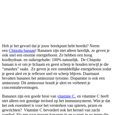
Heb je het gevoel dat je jouw breekpunt hebt bereikt? Neem
een
Chiquita banaan
! Bananen zijn niet alleen heerlijk, ze geven je
ook snel een enorme energieboost. Ze hebben een hoog
koolhydraat- en suikergehalte: 100% natuurlijk. De Chiquita
banaan is er om je lichaam en geest scherp te houden terwijl je die
“smashes” raakt. Ze geven je een onmiddellijke energieboost zodat
je geest alert en je reflexen snel en scherp blijven. Daarnaast
bevatten bananen het aminozuur tyrosine. Dopamine is ook een
aminozuur. Dit aminozuur houdt je alert en verbetert je
concentratievermogen.
Bananen zijn een goede bron van
vitamine C
, en vitamine C heeft
niet alleen een gunstige invloed op het immuunsysteem. Wist je dat
het ook essentieel is voor het versterken van spieren, pezen en
gewrichten? Vitamine C bevordert ook het herstel van zacht
weefsel. Sla een paar trossen bananen in en wapen je zo tegen die