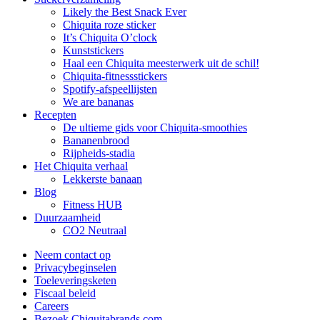
Likely the Best Snack Ever
Chiquita roze sticker
It’s Chiquita O’clock
Kunststickers
Haal een Chiquita meesterwerk uit de schil!
Chiquita-fitnessstickers
Spotify-afspeellijsten
We are bananas
Recepten
De ultieme gids voor Chiquita-smoothies
Bananenbrood
Rijpheids-stadia
Het Chiquita verhaal
Lekkerste banaan
Blog
Fitness HUB
Duurzaamheid
CO2 Neutraal
Neem contact op
Privacybeginselen
Toeleveringsketen
Fiscaal beleid
Careers
Bezoek Chiquitabrands.com