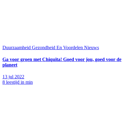
Duurzaamheid
Gezondheid En Voordelen
Nieuws
Ga voor groen met Chiquita! Goed voor jou, goed voor de
planeet
13 jul 2022
8 leestijd in min