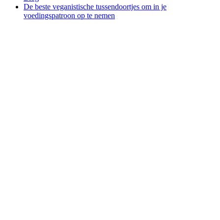
De beste veganistische tussendoortjes om in je
voedingspatroon op te nemen
Keukenprinsen
En -Prinsessen
De beste
veganistische
tussendoortjes
om in je
voedingspatroon
op te
nemen
Keukenprinsen
En -Prinsessen
april 27th 2021
・ 4 leestijd in
min