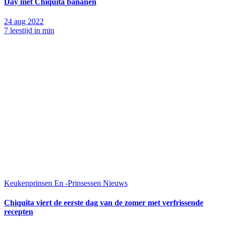
Day met Chiquita bananen
24 aug 2022
7 leestijd in min
Keukenprinsen En -Prinsessen
Nieuws
Chiquita viert de eerste dag van de zomer met verfrissende
recepten