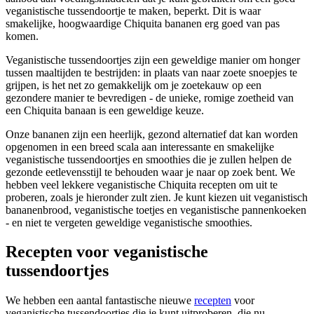
veganistische tussendoortje te maken, beperkt. Dit is waar
smakelijke, hoogwaardige Chiquita bananen erg goed van pas
komen.
Veganistische tussendoortjes zijn een geweldige manier om honger
tussen maaltijden te bestrijden: in plaats van naar zoete snoepjes te
grijpen, is het net zo gemakkelijk om je zoetekauw op een
gezondere manier te bevredigen - de unieke, romige zoetheid van
een Chiquita banaan is een geweldige keuze.
Onze bananen zijn een heerlijk, gezond alternatief dat kan worden
opgenomen in een breed scala aan interessante en smakelijke
veganistische tussendoortjes en smoothies die je zullen helpen de
gezonde eetlevensstijl te behouden waar je naar op zoek bent. We
hebben veel lekkere veganistische Chiquita recepten om uit te
proberen, zoals je hieronder zult zien. Je kunt kiezen uit veganistisch
bananenbrood, veganistische toetjes en veganistische pannenkoeken
- en niet te vergeten geweldige veganistische smoothies.
Recepten voor veganistische
tussendoortjes
We hebben een aantal fantastische nieuwe
recepten
voor
veganistische tussendoortjes die je kunt uitproberen, die nu