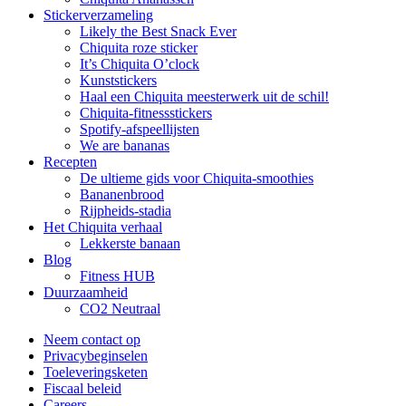
Stickerverzameling
Likely the Best Snack Ever
Chiquita roze sticker
It’s Chiquita O’clock
Kunststickers
Haal een Chiquita meesterwerk uit de schil!
Chiquita-fitnessstickers
Spotify-afspeellijsten
We are bananas
Recepten
De ultieme gids voor Chiquita-smoothies
Bananenbrood
Rijpheids-stadia
Het Chiquita verhaal
Lekkerste banaan
Blog
Fitness HUB
Duurzaamheid
CO2 Neutraal
Neem contact op
Privacybeginselen
Toeleveringsketen
Fiscaal beleid
Careers