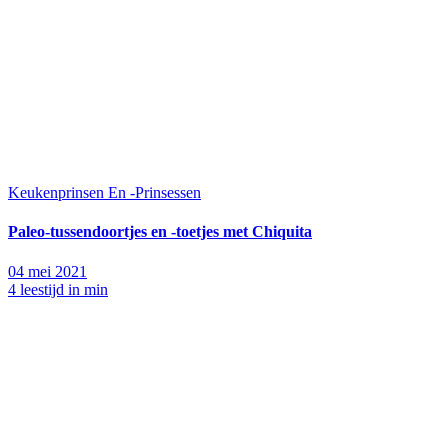
Keukenprinsen En -Prinsessen
Paleo-tussendoortjes en -toetjes met Chiquita
04 mei 2021
4 leestijd in min