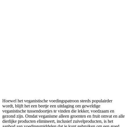
Deel
Hoewel het veganistische voedingspatroon steeds populairder
wordt, blijft het een beetje een uitdaging om geweldige
veganistische tussendoortjes te vinden die lekker, voedzaam en
gezond zijn. Omdat veganisme alleen groenten en fruit omvat en alle
dierlijke producten elimineert, inclusief zuivelproducten, is het
aanbod aan voedingsmiddelen dat je kunt gebruiken om een goed