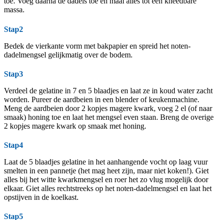
toe. Voeg daarna de dadels toe en maal alles tot een kneedbare
massa.
Stap2
Bedek de vierkante vorm met bakpapier en spreid het noten-
dadelmengsel gelijkmatig over de bodem.
Stap3
Verdeel de gelatine in 7 en 5 blaadjes en laat ze in koud water zacht
worden. Pureer de aardbeien in een blender of keukenmachine.
Meng de aardbeien door 2 kopjes magere kwark, voeg 2 el (of naar
smaak) honing toe en laat het mengsel even staan. Breng de overige
2 kopjes magere kwark op smaak met honing.
Stap4
Laat de 5 blaadjes gelatine in het aanhangende vocht op laag vuur
smelten in een pannetje (het mag heet zijn, maar niet koken!). Giet
alles bij het witte kwarkmengsel en roer het zo vlug mogelijk door
elkaar. Giet alles rechtstreeks op het noten-dadelmengsel en laat het
opstijven in de koelkast.
Stap5