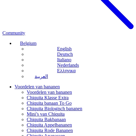
Community
Belgium
English
Deutsch
Italiano
Nederlands
Ελληνικα
العربية
Voordelen van bananen
Voordelen van bananen
Chiquita Klasse Extra
Chiquita banaan To Go
Chiquita Biologisch bananen
Mini’s van Chiquita
Chiquita Bakbanaan
Chiquita Appelbananen
Chiquita Rode Bananen
Chiquita Ananassen