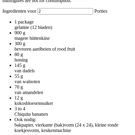
minifigures are not for consumption.
Ingredienten voor
Porties
1
package
gelatine (12 bladen)
900
g
magere hüttenkäse
300
g
bevroren aardbeien of rood fruit
80
g
honing
145
g
van dadels
55
g
van walnoten
70
g
van amandelen
12
g
kokosbloesemsuiker
3 to 4
Chiquita bananen
Ook nodig:
bakpapier, vierkante (bak)vorm (24 x 24), kleine ronde
koekjesvorm, keukenmachine