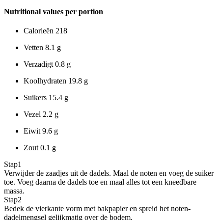
Nutritional values per portion
Calorieën
218
Vetten
8.1 g
Verzadigt
0.8 g
Koolhydraten
19.8 g
Suikers
15.4 g
Vezel
2.2 g
Eiwit
9.6 g
Zout
0.1 g
Stap
1
Verwijder de zaadjes uit de dadels. Maal de noten en voeg de suiker
toe. Voeg daarna de dadels toe en maal alles tot een kneedbare
massa.
Stap
2
Bedek de vierkante vorm met bakpapier en spreid het noten-
dadelmengsel gelijkmatig over de bodem.