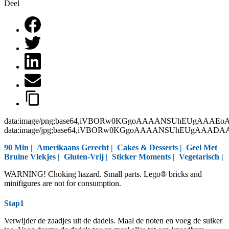
Deel
data:image/png;base64,iVBORw0KGgoAAAANSUhEUgAAAEo
data:image/jpg;base64,iVBORw0KGgoAAAANSUhEUgAAAD
90 Min |
Amerikaans Gerecht
|
Cakes & Desserts
|
Geel Met
Bruine Vlekjes
|
Gluten-Vrij
|
Sticker Moments
|
Vegetarisch
|
WARNING! Choking hazard. Small parts. Lego® bricks and
minifigures are not for consumption.
Stap1
Verwijder de zaadjes uit de dadels. Maal de noten en voeg de suiker