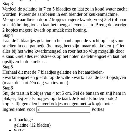
Stap
3
Verdeel de gelatine in 7 en 5 blaadjes en laat ze in koud water zacht
worden. Pureer de aardbeien in een blender of keukenmachine.
Meng de aardbeien door 2 kopjes magere kwark, voeg 2 el (of naar
smaak) honing toe en laat het mengsel even staan. Breng de overige
2 kopjes magere kwark op smaak met honing.
Stap
4
Laat de 5 blaadjes gelatine in het aanhangende vocht op laag vuur
smelten in een pannetje (het mag heet zijn, maar niet koken!). Giet
alles bij het witte kwarkmengsel en roer het zo vlug mogelijk door
elkaar. Giet alles rechtstreeks op het noten-dadelmengsel en laat het
opstijven in de koelkast.
Stap
5
Herhaal dit met de 7 blaadjes gelatine en het aardbeien-
kwarkmengsel en giet dit op de witte kwark. Laat de taart opstijven
(maak de taart één dag van tevoren).
Stap
6
Snij de taart in blokjes van 4 tot 5 cm. Pel de banaan en snij hem in
plakjes, leg ze als 'nopjes' op de taart. Je kunt als bodem ook 2
kopjes fijngemalen haverkoekjes mengen met ¼ kopje boter.
Ingredienten voor
Porties
1
package
gelatine (12 bladen)
900
g