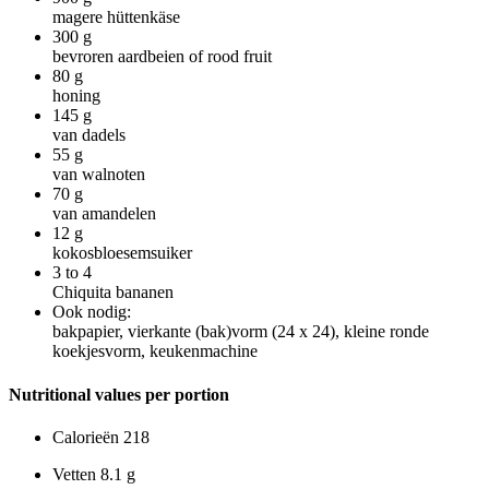
magere hüttenkäse
300
g
bevroren aardbeien of rood fruit
80
g
honing
145
g
van dadels
55
g
van walnoten
70
g
van amandelen
12
g
kokosbloesemsuiker
3 to 4
Chiquita bananen
Ook nodig:
bakpapier, vierkante (bak)vorm (24 x 24), kleine ronde
koekjesvorm, keukenmachine
Nutritional values per portion
Calorieën
218
Vetten
8.1 g