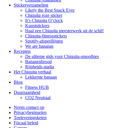
Stickerverzameling
Likely the Best Snack Ever
Chiquita roze sticker
It’s Chiquita O’clock
Kunststickers
Haal een Chiquita meesterwerk uit de schil!
Chiquita-fitnessstickers
Spotify-afspeellijsten
We are bananas
Recepten
De ultieme gids voor Chiquita-smoothies
Bananenbrood
Rijpheids-stadia
Het Chiquita verhaal
Lekkerste banaan
Blog
Fitness HUB
Duurzaamheid
CO2 Neutraal
Neem contact op
Privacybeginselen
Toeleveringsketen
Fiscaal beleid
Careers