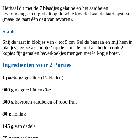
Herhaal dit met de 7 blaadjes gelatine en het aardbeien-
kwarkmengsel en giet dit op de witte kwark. Laat de taart opstijven
(maak de taart één dag van tevoren).
Stap6
Snij de taart in blokjes van 4 tot 5 cm. Pel de banaan en snij hem in
plakjes, leg ze als 'nopjes' op de taart. Je kunt als bodem ook 2
kopjes fijngemalen haverkoekjes mengen met ¼ kopje boter.
Ingredienten voor
2
Porties
1
package
gelatine (12 bladen)
900
g
magere hüttenkäse
300
g
bevroren aardbeien of rood fruit
80
g
honing
145
g
van dadels