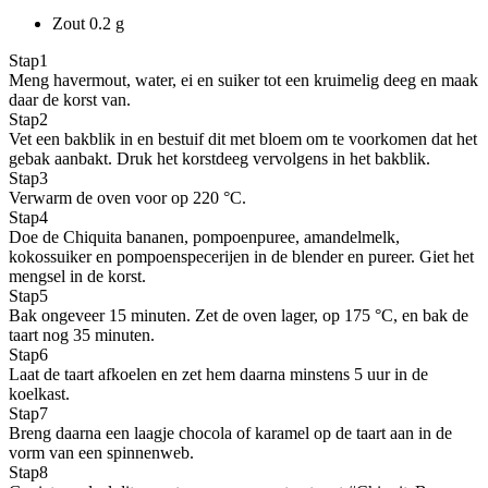
Zout
0.2 g
Stap
1
Meng havermout, water, ei en suiker tot een kruimelig deeg en maak
daar de korst van.
Stap
2
Vet een bakblik in en bestuif dit met bloem om te voorkomen dat het
gebak aanbakt. Druk het korstdeeg vervolgens in het bakblik.
Stap
3
Verwarm de oven voor op 220 °C.
Stap
4
Doe de Chiquita bananen, pompoenpuree, amandelmelk,
kokossuiker en pompoenspecerijen in de blender en pureer. Giet het
mengsel in de korst.
Stap
5
Bak ongeveer 15 minuten. Zet de oven lager, op 175 °C, en bak de
taart nog 35 minuten.
Stap
6
Laat de taart afkoelen en zet hem daarna minstens 5 uur in de
koelkast.
Stap
7
Breng daarna een laagje chocola of karamel op de taart aan in de
vorm van een spinnenweb.
Stap
8