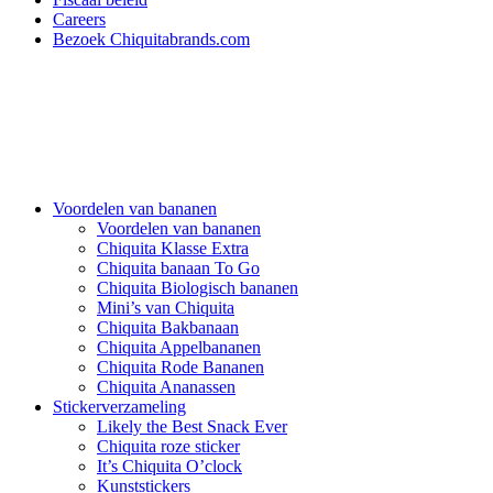
Careers
Bezoek Chiquitabrands.com
Voordelen van bananen
Voordelen van bananen
Chiquita Klasse Extra
Chiquita banaan To Go
Chiquita Biologisch bananen
Mini’s van Chiquita
Chiquita Bakbanaan
Chiquita Appelbananen
Chiquita Rode Bananen
Chiquita Ananassen
Stickerverzameling
Likely the Best Snack Ever
Chiquita roze sticker
It’s Chiquita O’clock
Kunststickers