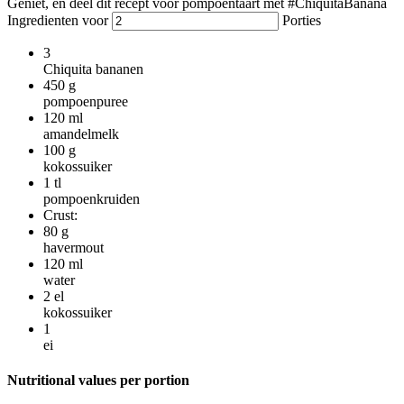
Geniet, en deel dit recept voor pompoentaart met #ChiquitaBanana
Ingredienten voor
Porties
3
Chiquita bananen
450
g
pompoenpuree
120
ml
amandelmelk
100
g
kokossuiker
1
tl
pompoenkruiden
Crust:
80
g
havermout
120
ml
water
2
el
kokossuiker
1
ei
Nutritional values per portion