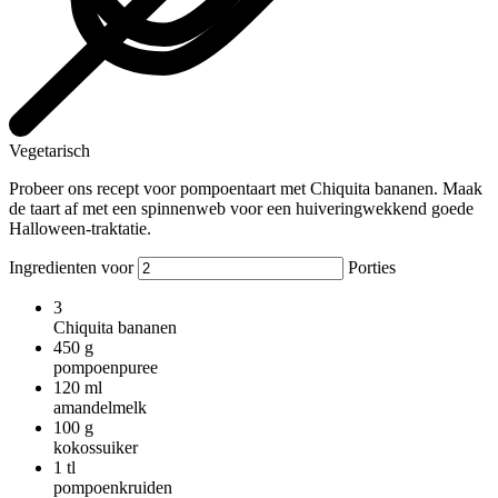
Vegetarisch
Probeer ons recept voor pompoentaart met Chiquita bananen. Maak
de taart af met een spinnenweb voor een huiveringwekkend goede
Halloween-traktatie.
Ingredienten voor
Porties
3
Chiquita bananen
450
g
pompoenpuree
120
ml
amandelmelk
100
g
kokossuiker
1
tl
pompoenkruiden