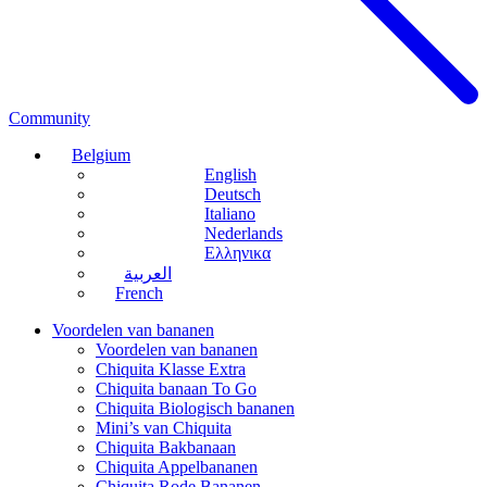
Community
Belgium
English
Deutsch
Italiano
Nederlands
Ελληνικα
العربية
French
Voordelen van bananen
Voordelen van bananen
Chiquita Klasse Extra
Chiquita banaan To Go
Chiquita Biologisch bananen
Mini’s van Chiquita
Chiquita Bakbanaan
Chiquita Appelbananen
Chiquita Rode Bananen