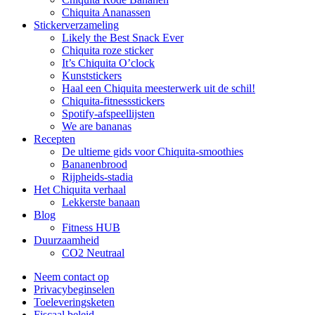
Chiquita Ananassen
Stickerverzameling
Likely the Best Snack Ever
Chiquita roze sticker
It’s Chiquita O’clock
Kunststickers
Haal een Chiquita meesterwerk uit de schil!
Chiquita-fitnessstickers
Spotify-afspeellijsten
We are bananas
Recepten
De ultieme gids voor Chiquita-smoothies
Bananenbrood
Rijpheids-stadia
Het Chiquita verhaal
Lekkerste banaan
Blog
Fitness HUB
Duurzaamheid
CO2 Neutraal
Neem contact op
Privacybeginselen
Toeleveringsketen
Fiscaal beleid