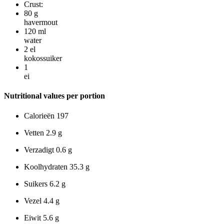
Crust:
80
g
havermout
120
ml
water
2
el
kokossuiker
1
ei
Nutritional values per portion
Calorieën
197
Vetten
2.9 g
Verzadigt
0.6 g
Koolhydraten
35.3 g
Suikers
6.2 g
Vezel
4.4 g
Eiwit
5.6 g