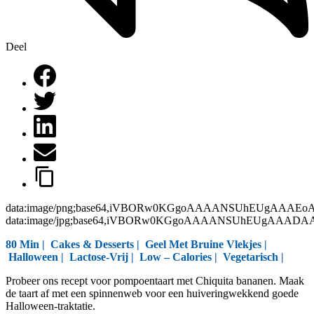
Deel
data:image/png;base64,iVBORw0KGgoAAAANSUhEUgAAAEo
data:image/jpg;base64,iVBORw0KGgoAAAANSUhEUgAAAD
80 Min |
Cakes & Desserts
|
Geel Met Bruine Vlekjes
|
Halloween
|
Lactose-Vrij
|
Low – Calories
|
Vegetarisch
|
Probeer ons recept voor pompoentaart met Chiquita bananen. Maak
de taart af met een spinnenweb voor een huiveringwekkend goede
Halloween-traktatie.