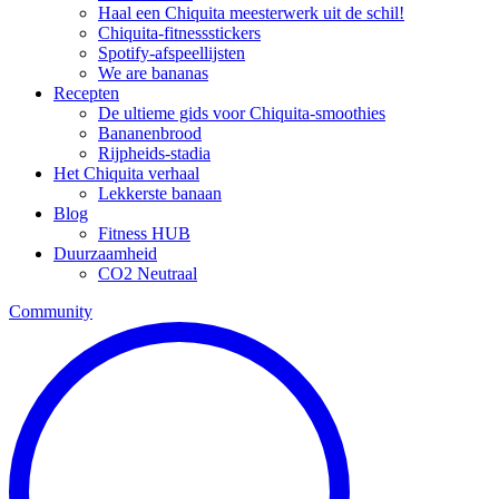
Haal een Chiquita meesterwerk uit de schil!
Chiquita-fitnessstickers
Spotify-afspeellijsten
We are bananas
Recepten
De ultieme gids voor Chiquita-smoothies
Bananenbrood
Rijpheids-stadia
Het Chiquita verhaal
Lekkerste banaan
Blog
Fitness HUB
Duurzaamheid
CO2 Neutraal
Community