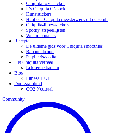
Chiquita roze sticker
It’s Chiquita O’clock
Kunststickers
Haal een Chiquita meesterwerk uit de schil!
Chiquita-fitnessstickers
Spotify-afspeellijsten
We are bananas
Recepten
De ultieme gids voor Chiquita-smoothies
Bananenbrood
Rijpheids-stadia
Het Chiquita verhaal
Lekkerste banaan
Blog
Fitness HUB
Duurzaamheid
CO2 Neutraal
Community