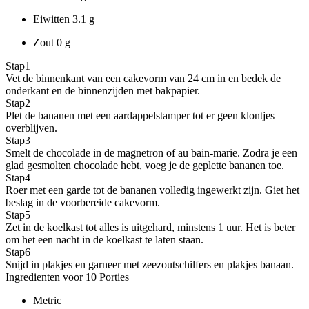
Eiwitten
3.1 g
Zout
0 g
Stap
1
Vet de binnenkant van een cakevorm van 24 cm in en bedek de
onderkant en de binnenzijden met bakpapier.
Stap
2
Plet de bananen met een aardappelstamper tot er geen klontjes
overblijven.
Stap
3
Smelt de chocolade in de magnetron of au bain-marie. Zodra je een
glad gesmolten chocolade hebt, voeg je de geplette bananen toe.
Stap
4
Roer met een garde tot de bananen volledig ingewerkt zijn. Giet het
beslag in de voorbereide cakevorm.
Stap
5
Zet in de koelkast tot alles is uitgehard, minstens 1 uur. Het is beter
om het een nacht in de koelkast te laten staan.
Stap
6
Snijd in plakjes en garneer met zeezoutschilfers en plakjes banaan.
Ingredienten voor 10 Porties
Metric