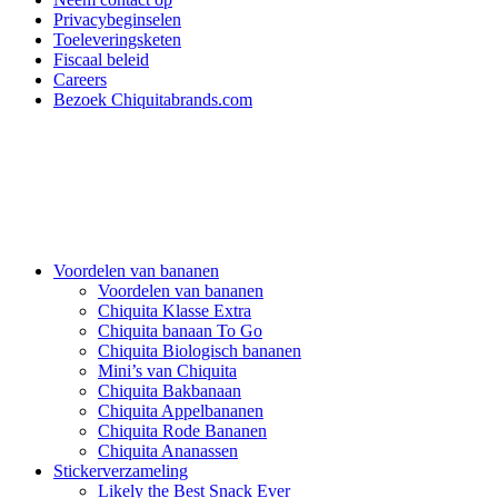
Privacybeginselen
Toeleveringsketen
Fiscaal beleid
Careers
Bezoek Chiquitabrands.com
Voordelen van bananen
Voordelen van bananen
Chiquita Klasse Extra
Chiquita banaan To Go
Chiquita Biologisch bananen
Mini’s van Chiquita
Chiquita Bakbanaan
Chiquita Appelbananen
Chiquita Rode Bananen
Chiquita Ananassen
Stickerverzameling
Likely the Best Snack Ever