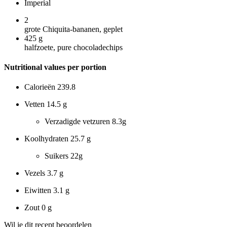
Imperial
2
grote Chiquita-bananen, geplet
425
g
halfzoete, pure chocoladechips
Nutritional values per portion
Calorieën
239.8
Vetten
14.5 g
Verzadigde vetzuren
8.3g
Koolhydraten
25.7 g
Suikers
22g
Vezels
3.7 g
Eiwitten
3.1 g
Zout
0 g
Wil je dit recept beoordelen