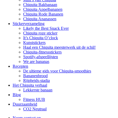
Chiquita Bakbanaan
Chiquita Appelbananen
Chiquita Rode Bananen
Chiquita Ananassen
Stickerverzameling
Likely the Best Snack Ever
Chiquita roze sticker
It’s Chiquita O’clock
Kunststickers
Haal een Chiquita meesterwerk uit de schil!
Chiquita-fitnessstickers
Spotify-afspeellijsten
We are bananas
Recepten
De ultieme gids voor Chiquita-smoothies
Bananenbrood
Rijpheids-stadia
Het Chiquita verhaal
Lekkerste banaan
Blog
Fitness HUB
Duurzaamheid
CO2 Neutraal
Neem contact op