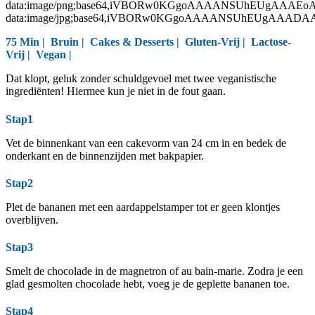
data:image/png;base64,iVBORw0KGgoAAAANSUhEUgAAAEo
data:image/jpg;base64,iVBORw0KGgoAAAANSUhEUgAAAD
75 Min |
Bruin
|
Cakes & Desserts
|
Gluten-Vrij
|
Lactose-
Vrij
|
Vegan
|
Dat klopt, geluk zonder schuldgevoel met twee veganistische
ingrediënten! Hiermee kun je niet in de fout gaan.
Stap1
Vet de binnenkant van een cakevorm van 24 cm in en bedek de
onderkant en de binnenzijden met bakpapier.
Stap2
Plet de bananen met een aardappelstamper tot er geen klontjes
overblijven.
Stap3
Smelt de chocolade in de magnetron of au bain-marie. Zodra je een
glad gesmolten chocolade hebt, voeg je de geplette bananen toe.
Stap4