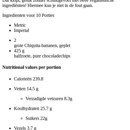
Dat klopt, geluk zonder schuldgevoel met twee veganistische
ingrediënten! Hiermee kun je niet in de fout gaan.
Ingredienten voor 10 Porties
Metric
Imperial
2
grote Chiquita-bananen, geplet
425
g
halfzoete, pure chocoladechips
Nutritional values per portion
Calorieën
239.8
Vetten
14.5 g
Verzadigde vetzuren
8.3g
Koolhydraten
25.7 g
Suikers
22g
Vezels
3.7 g