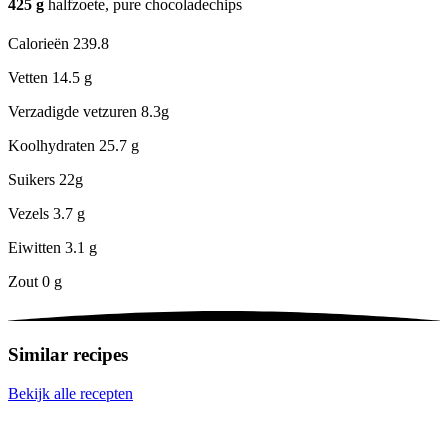
425
g
halfzoete, pure chocoladechips
Calorieën
239.8
Vetten
14.5 g
Verzadigde vetzuren
8.3g
Koolhydraten
25.7 g
Suikers
22g
Vezels
3.7 g
Eiwitten
3.1 g
Zout
0 g
Similar recipes
Bekijk alle recepten