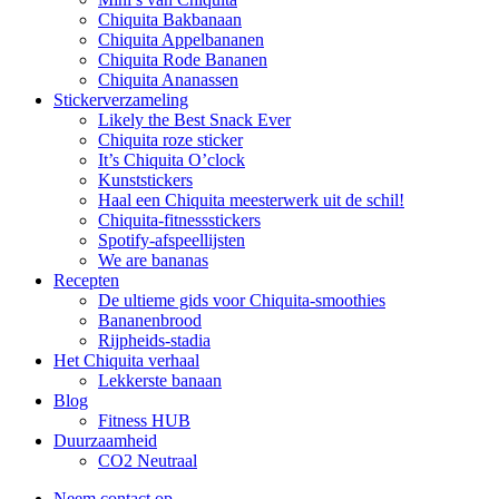
Chiquita Bakbanaan
Chiquita Appelbananen
Chiquita Rode Bananen
Chiquita Ananassen
Stickerverzameling
Likely the Best Snack Ever
Chiquita roze sticker
It’s Chiquita O’clock
Kunststickers
Haal een Chiquita meesterwerk uit de schil!
Chiquita-fitnessstickers
Spotify-afspeellijsten
We are bananas
Recepten
De ultieme gids voor Chiquita-smoothies
Bananenbrood
Rijpheids-stadia
Het Chiquita verhaal
Lekkerste banaan
Blog
Fitness HUB
Duurzaamheid
CO2 Neutraal
Neem contact op