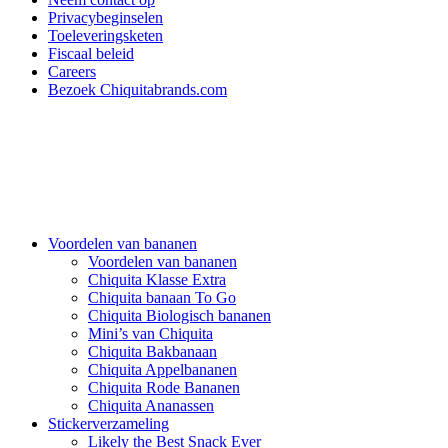
Privacybeginselen
Toeleveringsketen
Fiscaal beleid
Careers
Bezoek Chiquitabrands.com
Voordelen van bananen
Voordelen van bananen
Chiquita Klasse Extra
Chiquita banaan To Go
Chiquita Biologisch bananen
Mini’s van Chiquita
Chiquita Bakbanaan
Chiquita Appelbananen
Chiquita Rode Bananen
Chiquita Ananassen
Stickerverzameling
Likely the Best Snack Ever