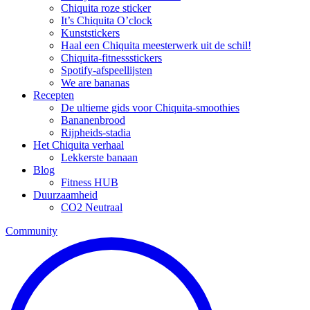
Chiquita roze sticker
It’s Chiquita O’clock
Kunststickers
Haal een Chiquita meesterwerk uit de schil!
Chiquita-fitnessstickers
Spotify-afspeellijsten
We are bananas
Recepten
De ultieme gids voor Chiquita-smoothies
Bananenbrood
Rijpheids-stadia
Het Chiquita verhaal
Lekkerste banaan
Blog
Fitness HUB
Duurzaamheid
CO2 Neutraal
Community