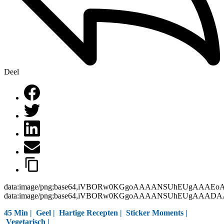
Deel
data:image/png;base64,iVBORw0KGgoAAAANSUhEUgAAAEo
data:image/png;base64,iVBORw0KGgoAAAANSUhEUgAAAD
45 Min |
Geel
|
Hartige Recepten
|
Sticker Moments
|
Vegetarisch
|