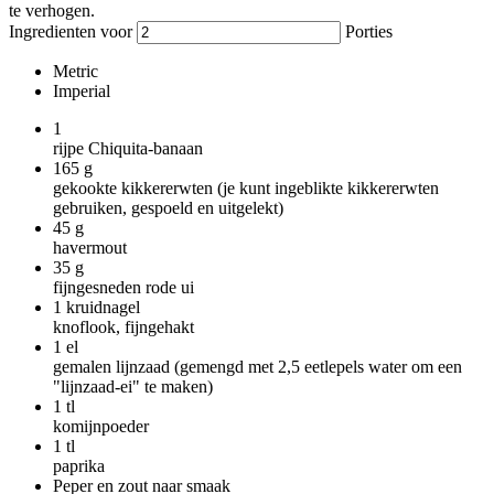
te verhogen.
Ingredienten voor
Porties
Metric
Imperial
1
rijpe Chiquita-banaan
165
g
gekookte kikkererwten (je kunt ingeblikte kikkererwten
gebruiken, gespoeld en uitgelekt)
45
g
havermout
35
g
fijngesneden rode ui
1
kruidnagel
knoflook, fijngehakt
1
el
gemalen lijnzaad (gemengd met 2,5 eetlepels water om een
"lijnzaad-ei" te maken)
1
tl
komijnpoeder
1
tl
paprika
Peper en zout naar smaak