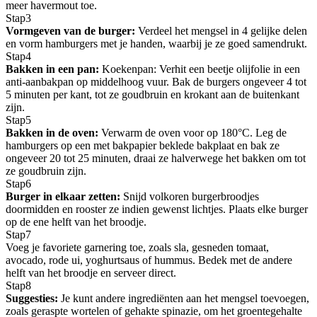
meer havermout toe.
Stap
3
Vormgeven van de burger:
Verdeel het mengsel in 4 gelijke delen
en vorm hamburgers met je handen, waarbij je ze goed samendrukt.
Stap
4
Bakken in een pan:
Koekenpan: Verhit een beetje olijfolie in een
anti-aanbakpan op middelhoog vuur. Bak de burgers ongeveer 4 tot
5 minuten per kant, tot ze goudbruin en krokant aan de buitenkant
zijn.
Stap
5
Bakken in de oven:
Verwarm de oven voor op 180°C. Leg de
hamburgers op een met bakpapier beklede bakplaat en bak ze
ongeveer 20 tot 25 minuten, draai ze halverwege het bakken om tot
ze goudbruin zijn.
Stap
6
Burger in elkaar zetten:
Snijd volkoren burgerbroodjes
doormidden en rooster ze indien gewenst lichtjes. Plaats elke burger
op de ene helft van het broodje.
Stap
7
Voeg je favoriete garnering toe, zoals sla, gesneden tomaat,
avocado, rode ui, yoghurtsaus of hummus. Bedek met de andere
helft van het broodje en serveer direct.
Stap
8
Suggesties:
Je kunt andere ingrediënten aan het mengsel toevoegen,
zoals geraspte wortelen of gehakte spinazie, om het groentegehalte