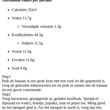
Nutritional values per portion
Calorieën
354.0
Vetten
13.7g
Verzadigde vetzuren
1.3g
Koolhydraten
44.5g
Suikers
11.5g
Vezels
11.0g
Eiwitten
11.6g
Zout
0.0g
Stap
1
Prak de banaan in een grote kom met een vork tot die gepureerd is,
voeg de gekookte kikkererwten toe en prak ze samen met de banaan
tot een grove consistentie.
Stap
2
Voeg havermout, gesnipperde ui, gehakte knoflook, 'lijnzijd-ei'
(lijnzaad en water), komijn, paprika, zout en peper toe. Meng goed
tot het mengsel glad is. Als het mengsel te zacht is, voeg dan iets