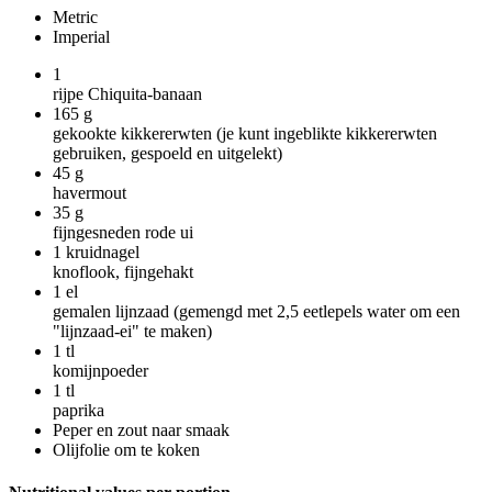
Metric
Imperial
1
rijpe Chiquita-banaan
165
g
gekookte kikkererwten (je kunt ingeblikte kikkererwten
gebruiken, gespoeld en uitgelekt)
45
g
havermout
35
g
fijngesneden rode ui
1
kruidnagel
knoflook, fijngehakt
1
el
gemalen lijnzaad (gemengd met 2,5 eetlepels water om een
"lijnzaad-ei" te maken)
1
tl
komijnpoeder
1
tl
paprika
Peper en zout naar smaak
Olijfolie om te koken