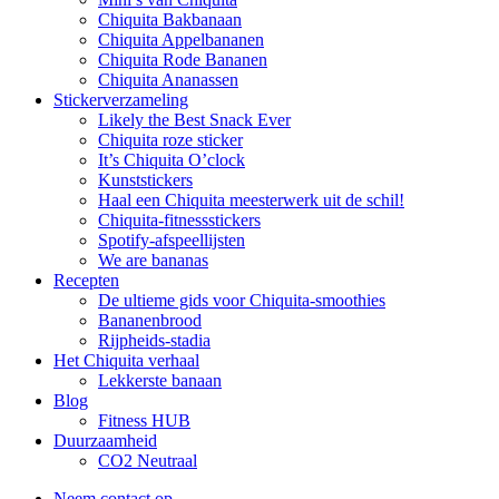
Chiquita Bakbanaan
Chiquita Appelbananen
Chiquita Rode Bananen
Chiquita Ananassen
Stickerverzameling
Likely the Best Snack Ever
Chiquita roze sticker
It’s Chiquita O’clock
Kunststickers
Haal een Chiquita meesterwerk uit de schil!
Chiquita-fitnessstickers
Spotify-afspeellijsten
We are bananas
Recepten
De ultieme gids voor Chiquita-smoothies
Bananenbrood
Rijpheids-stadia
Het Chiquita verhaal
Lekkerste banaan
Blog
Fitness HUB
Duurzaamheid
CO2 Neutraal
Neem contact op