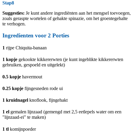
Stap8
Suggesties:
Je kunt andere ingrediënten aan het mengsel toevoegen,
zoals geraspte wortelen of gehakte spinazie, om het groentegehalte
te verhogen.
Ingredienten voor
2
Porties
1
rijpe Chiquita-banaan
1
kopje
gekookte kikkererwten (je kunt ingeblikte kikkererwten
gebruiken, gespoeld en uitgelekt)
0.5
kopje
havermout
0.25
kopje
fijngesneden rode ui
1
kruidnagel
knoflook, fijngehakt
1
el
gemalen lijnzaad (gemengd met 2,5 eetlepels water om een
"lijnzaad-ei" te maken)
1
tl
komijnpoeder