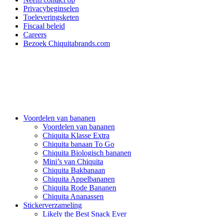
Privacybeginselen
Toeleveringsketen
Fiscaal beleid
Careers
Bezoek Chiquitabrands.com
Voordelen van bananen
Voordelen van bananen
Chiquita Klasse Extra
Chiquita banaan To Go
Chiquita Biologisch bananen
Mini’s van Chiquita
Chiquita Bakbanaan
Chiquita Appelbananen
Chiquita Rode Bananen
Chiquita Ananassen
Stickerverzameling
Likely the Best Snack Ever