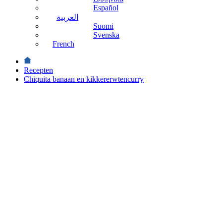
Español
العربية
Suomi
Svenska
French
Recepten
Chiquita banaan en kikkererwtencurry