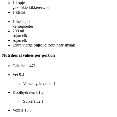
1
kopje
gekookte kikkererwten
1
kleine
ui
1
theelepel
kerriepoeder
200
ml
sojamelk
sojamelk
Extra vierge olijfolie, zout naar smaak
Nutritional values per portion
Calorieën
471
Vet
9.4
Verzadigde vetten
1
Koolhydraten
61.2
Suikers
32.1
Vezels
15.3