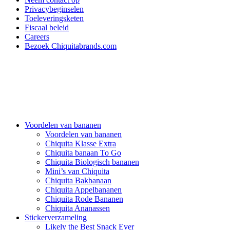
Privacybeginselen
Toeleveringsketen
Fiscaal beleid
Careers
Bezoek Chiquitabrands.com
Voordelen van bananen
Voordelen van bananen
Chiquita Klasse Extra
Chiquita banaan To Go
Chiquita Biologisch bananen
Mini’s van Chiquita
Chiquita Bakbanaan
Chiquita Appelbananen
Chiquita Rode Bananen
Chiquita Ananassen
Stickerverzameling
Likely the Best Snack Ever