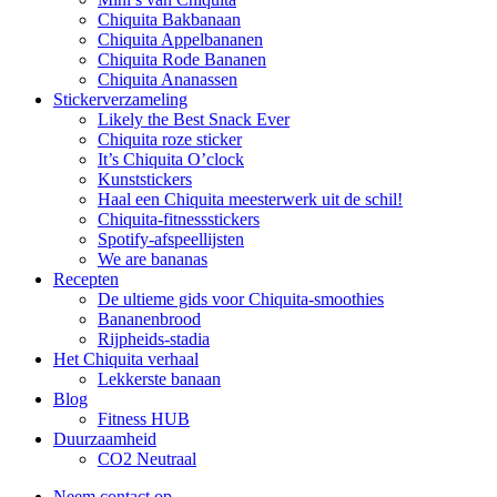
Chiquita Bakbanaan
Chiquita Appelbananen
Chiquita Rode Bananen
Chiquita Ananassen
Stickerverzameling
Likely the Best Snack Ever
Chiquita roze sticker
It’s Chiquita O’clock
Kunststickers
Haal een Chiquita meesterwerk uit de schil!
Chiquita-fitnessstickers
Spotify-afspeellijsten
We are bananas
Recepten
De ultieme gids voor Chiquita-smoothies
Bananenbrood
Rijpheids-stadia
Het Chiquita verhaal
Lekkerste banaan
Blog
Fitness HUB
Duurzaamheid
CO2 Neutraal
Neem contact op