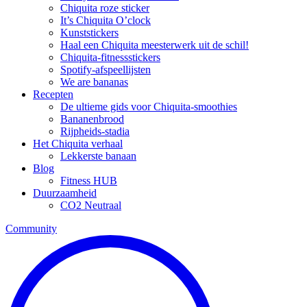
Chiquita roze sticker
It’s Chiquita O’clock
Kunststickers
Haal een Chiquita meesterwerk uit de schil!
Chiquita-fitnessstickers
Spotify-afspeellijsten
We are bananas
Recepten
De ultieme gids voor Chiquita-smoothies
Bananenbrood
Rijpheids-stadia
Het Chiquita verhaal
Lekkerste banaan
Blog
Fitness HUB
Duurzaamheid
CO2 Neutraal
Community