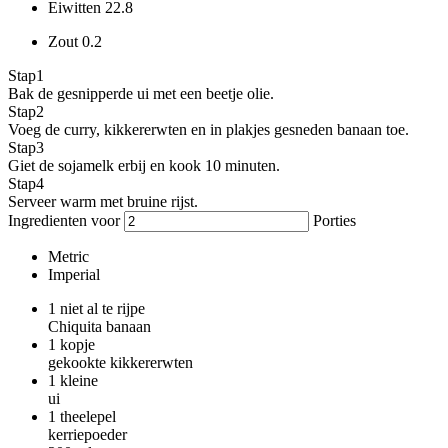
Eiwitten
22.8
Zout
0.2
Stap
1
Bak de gesnipperde ui met een beetje olie.
Stap
2
Voeg de curry, kikkererwten en in plakjes gesneden banaan toe.
Stap
3
Giet de sojamelk erbij en kook 10 minuten.
Stap
4
Serveer warm met bruine rijst.
Ingredienten voor
Porties
Metric
Imperial
1
niet al te rijpe
Chiquita banaan
1
kopje
gekookte kikkererwten
1
kleine
ui
1
theelepel
kerriepoeder