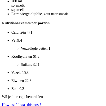
200
ml
sojamelk
sojamelk
Extra vierge olijfolie, zout naar smaak
Nutritional values per portion
Calorieën
471
Vet
9.4
Verzadigde vetten
1
Koolhydraten
61.2
Suikers
32.1
Vezels
15.3
Eiwitten
22.8
Zout
0.2
Wil je dit recept beoordelen
How useful was this post?