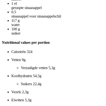
1
el
geraspte sinaasappel
0.5
sinaasappel voor sinaasappelschil
117
g
water
100
g
suiker
Nutritional values per portion
Calorieën
324
Vetten
9g
Verzadigde vetten
5,3g
Koolhydraten
54,5g
Suikers
22,4g
Vezels
2,3g
Eiwitten
5,3g