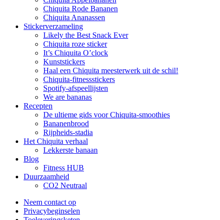
Chiquita Rode Bananen
Chiquita Ananassen
Stickerverzameling
Likely the Best Snack Ever
Chiquita roze sticker
It’s Chiquita O’clock
Kunststickers
Haal een Chiquita meesterwerk uit de schil!
Chiquita-fitnessstickers
Spotify-afspeellijsten
We are bananas
Recepten
De ultieme gids voor Chiquita-smoothies
Bananenbrood
Rijpheids-stadia
Het Chiquita verhaal
Lekkerste banaan
Blog
Fitness HUB
Duurzaamheid
CO2 Neutraal
Neem contact op
Privacybeginselen
Toeleveringsketen