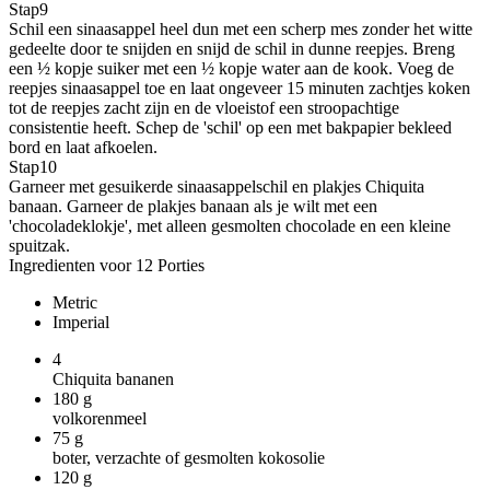
Stap
9
Schil een sinaasappel heel dun met een scherp mes zonder het witte
gedeelte door te snijden en snijd de schil in dunne reepjes. Breng
een ½ kopje suiker met een ½ kopje water aan de kook. Voeg de
reepjes sinaasappel toe en laat ongeveer 15 minuten zachtjes koken
tot de reepjes zacht zijn en de vloeistof een stroopachtige
consistentie heeft. Schep de 'schil' op een met bakpapier bekleed
bord en laat afkoelen.
Stap
10
Garneer met gesuikerde sinaasappelschil en plakjes Chiquita
banaan. Garneer de plakjes banaan als je wilt met een
'chocoladeklokje', met alleen gesmolten chocolade en een kleine
spuitzak.
Ingredienten voor 12 Porties
Metric
Imperial
4
Chiquita bananen
180
g
volkorenmeel
75
g
boter, verzachte of gesmolten kokosolie
120
g