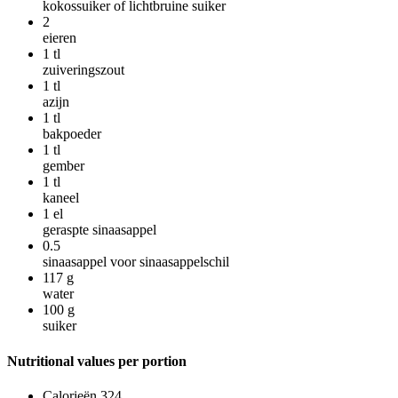
kokossuiker of lichtbruine suiker
2
eieren
1
tl
zuiveringszout
1
tl
azijn
1
tl
bakpoeder
1
tl
gember
1
tl
kaneel
1
el
geraspte sinaasappel
0.5
sinaasappel voor sinaasappelschil
117
g
water
100
g
suiker
Nutritional values per portion
Calorieën
324