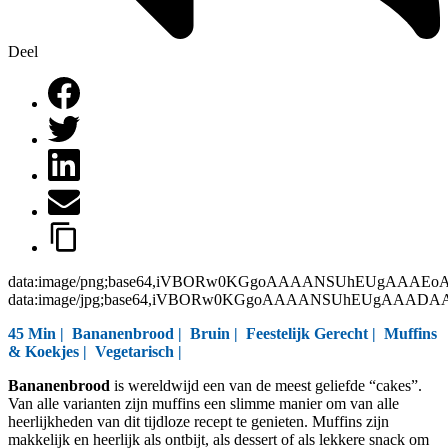
Deel
data:image/png;base64,iVBORw0KGgoAAAANSUhEUgAAAEo
data:image/jpg;base64,iVBORw0KGgoAAAANSUhEUgAAAD
45 Min |
Bananenbrood
|
Bruin
|
Feestelijk Gerecht
|
Muffins
& Koekjes
|
Vegetarisch
|
Bananenbrood
is wereldwijd een van de meest geliefde “cakes”.
Van alle varianten zijn muffins een slimme manier om van alle
heerlijkheden van dit tijdloze recept te genieten. Muffins zijn
makkelijk en heerlijk als ontbijt, als dessert of als lekkere snack om