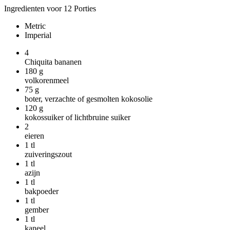
Ingredienten voor 12 Porties
Metric
Imperial
4
Chiquita bananen
180
g
volkorenmeel
75
g
boter, verzachte of gesmolten kokosolie
120
g
kokossuiker of lichtbruine suiker
2
eieren
1
tl
zuiveringszout
1
tl
azijn
1
tl
bakpoeder
1
tl
gember
1
tl
kaneel