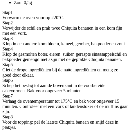
Zout
0,5g
Stap
1
Verwarm de oven voor op 220°C.
Stap
2
Verwijder de schil en prak twee Chiquita bananen in een kom fijn
met een vork.
Stap
3
Klop in een andere kom bloem, kaneel, gember, bakpoeder en zout.
Stap
4
Klop de gesmolten boter, eieren, suiker, geraspte sinaasappelschil en
bakpoeder gemengd met azijn met de geprakte Chiquita bananen.
Stap
5
Giet de droge ingrediënten bij de natte ingrediënten en meng ze
goed door elkaar.
Stap
6
Schep het beslag tot aan de bovenkant in de voorbereide
cakevormen. Bak voor ongeveer 5 minuten.
Stap
7
Verlaag de oventemperatuur tot 175°C en bak voor ongeveer 15
minuten. Controleer met een vork of tandenstoker of de muffins gaar
zijn.
Stap
8
Voor de topping: pel de laatste Chiquita banaan en snijd deze in
plakjes.