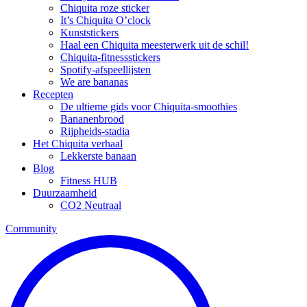
Chiquita roze sticker
It’s Chiquita O’clock
Kunststickers
Haal een Chiquita meesterwerk uit de schil!
Chiquita-fitnessstickers
Spotify-afspeellijsten
We are bananas
Recepten
De ultieme gids voor Chiquita-smoothies
Bananenbrood
Rijpheids-stadia
Het Chiquita verhaal
Lekkerste banaan
Blog
Fitness HUB
Duurzaamheid
CO2 Neutraal
Community