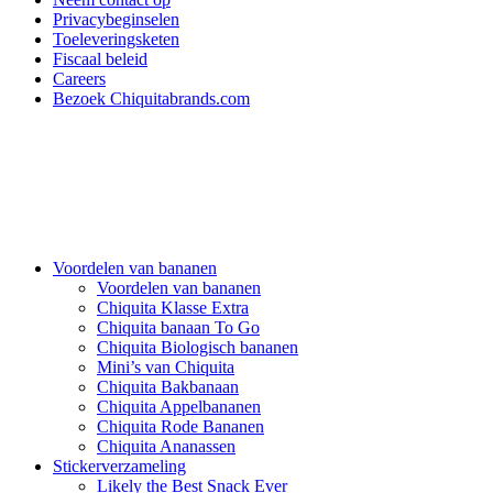
Privacybeginselen
Toeleveringsketen
Fiscaal beleid
Careers
Bezoek Chiquitabrands.com
Voordelen van bananen
Voordelen van bananen
Chiquita Klasse Extra
Chiquita banaan To Go
Chiquita Biologisch bananen
Mini’s van Chiquita
Chiquita Bakbanaan
Chiquita Appelbananen
Chiquita Rode Bananen
Chiquita Ananassen
Stickerverzameling
Likely the Best Snack Ever