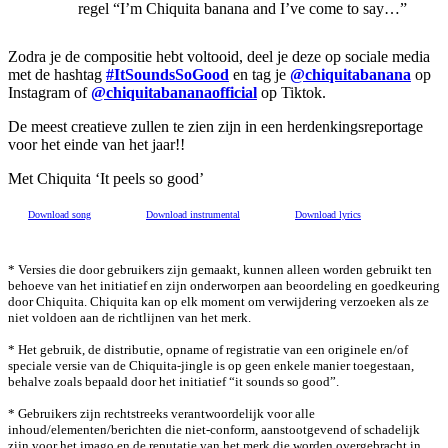
regel “I’m Chiquita banana and I’ve come to say…”
Zodra je de compositie hebt voltooid, deel je deze op sociale media
met de hashtag
#ItSoundsSoGood
en tag je
@chiquitabanana
op
Instagram of
@chiquitabananaofficial
op Tiktok.
De meest creatieve zullen te zien zijn in een herdenkingsreportage
voor het einde van het jaar!!
Met Chiquita ‘It peels so good’
Download song
Download instrumental
Download lyrics
* Versies die door gebruikers zijn gemaakt, kunnen alleen worden gebruikt ten
behoeve van het initiatief en zijn onderworpen aan beoordeling en goedkeuring
door Chiquita. Chiquita kan op elk moment om verwijdering verzoeken als ze
niet voldoen aan de richtlijnen van het merk.
* Het gebruik, de distributie, opname of registratie van een originele en/of
speciale versie van de Chiquita-jingle is op geen enkele manier toegestaan,
behalve zoals bepaald door het initiatief “it sounds so good”.
* Gebruikers zijn rechtstreeks verantwoordelijk voor alle
inhoud/elementen/berichten die niet-conform, aanstootgevend of schadelijk
zijn voor het imago en de reputatie van het merk die worden overgebracht in