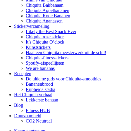
Chiquita Bakbanaan
Chiquita Appelbananen
Chiquita Rode Bananen
Chiquita Ananassen
Stickerverzameling
Likely the Best Snack Ever
Chiquita roze sticker
It’s Chiquita O’clock
Kunststickers
Haal een Chiquita meesterwerk uit de schil!
Chiquita-fitnessstickers
Spotify-afspeellijsten
We are bananas
Recepten
De ultieme gids voor Chiquita-smoothies
Bananenbrood
Rijpheids-stadia
Het Chiquita verhaal
Lekkerste banaan
Blog
Fitness HUB
Duurzaamheid
CO2 Neutraal
Neem contact op