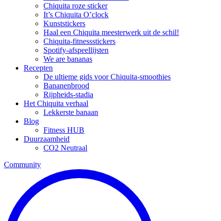
Chiquita roze sticker
It’s Chiquita O’clock
Kunststickers
Haal een Chiquita meesterwerk uit de schil!
Chiquita-fitnessstickers
Spotify-afspeellijsten
We are bananas
Recepten
De ultieme gids voor Chiquita-smoothies
Bananenbrood
Rijpheids-stadia
Het Chiquita verhaal
Lekkerste banaan
Blog
Fitness HUB
Duurzaamheid
CO2 Neutraal
Community