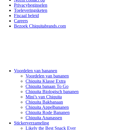
Privacybeginselen
Toeleveringsketen
Fiscaal beleid
Careers
Bezoek Chiquitabrands.com
Voordelen van bananen
Voordelen van bananen
Chiquita Klasse Extra
Chiquita banaan To Go
Chiquita Biologisch bananen
Mini’s van Chiquita
Chiquita Bakbanaan
Chiquita Appelbananen
Chiquita Rode Bananen
Chiquita Ananassen
Stickerverzameling
Likely the Best Snack Ever