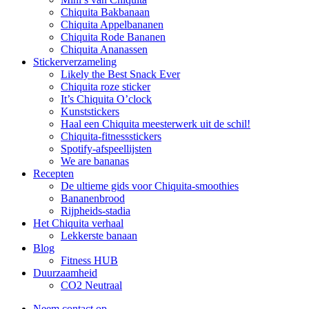
Chiquita Bakbanaan
Chiquita Appelbananen
Chiquita Rode Bananen
Chiquita Ananassen
Stickerverzameling
Likely the Best Snack Ever
Chiquita roze sticker
It’s Chiquita O’clock
Kunststickers
Haal een Chiquita meesterwerk uit de schil!
Chiquita-fitnessstickers
Spotify-afspeellijsten
We are bananas
Recepten
De ultieme gids voor Chiquita-smoothies
Bananenbrood
Rijpheids-stadia
Het Chiquita verhaal
Lekkerste banaan
Blog
Fitness HUB
Duurzaamheid
CO2 Neutraal
Neem contact op