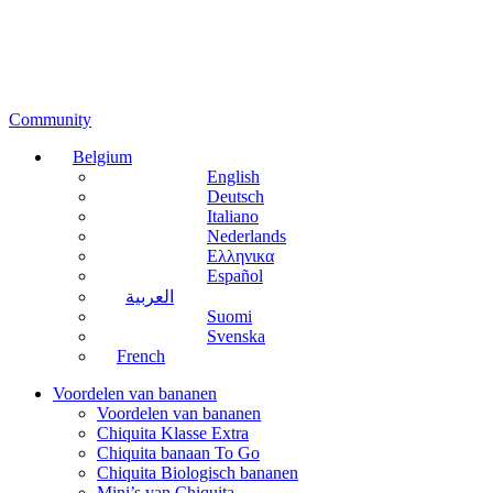
Community
Belgium
English
Deutsch
Italiano
Nederlands
Ελληνικα
Español
العربية
Suomi
Svenska
French
Voordelen van bananen
Voordelen van bananen
Chiquita Klasse Extra
Chiquita banaan To Go
Chiquita Biologisch bananen
Mini’s van Chiquita