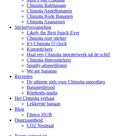
Chiquita Bakbanaan
Chiquita Appelbananen
Chiquita Rode Bananen
Chiquita Ananassen
Stickerverzameling
Likely the Best Snack Ever
Chiquita roze sticker
It’s Chiquita O’clock
Kunststickers
Haal een Chiquita meesterwerk uit de schil!
Chiquita-fitnessstickers
Spotify-afspeellijsten
We are bananas
Recepten
De ultieme gids voor Chiquita-smoothies
Bananenbrood
Rijpheids-stadia
Het Chiquita verhaal
Lekkerste banaan
Blog
Fitness HUB
Duurzaamheid
CO2 Neutraal
Neem contact op