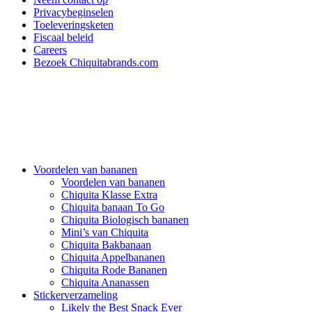
Privacybeginselen
Toeleveringsketen
Fiscaal beleid
Careers
Bezoek Chiquitabrands.com
Voordelen van bananen
Voordelen van bananen
Chiquita Klasse Extra
Chiquita banaan To Go
Chiquita Biologisch bananen
Mini’s van Chiquita
Chiquita Bakbanaan
Chiquita Appelbananen
Chiquita Rode Bananen
Chiquita Ananassen
Stickerverzameling
Likely the Best Snack Ever