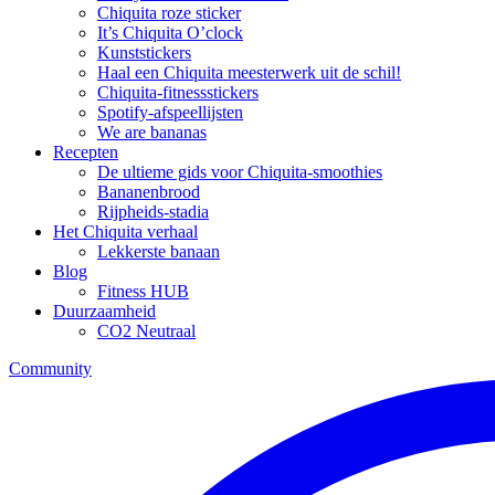
Chiquita roze sticker
It’s Chiquita O’clock
Kunststickers
Haal een Chiquita meesterwerk uit de schil!
Chiquita-fitnessstickers
Spotify-afspeellijsten
We are bananas
Recepten
De ultieme gids voor Chiquita-smoothies
Bananenbrood
Rijpheids-stadia
Het Chiquita verhaal
Lekkerste banaan
Blog
Fitness HUB
Duurzaamheid
CO2 Neutraal
Community