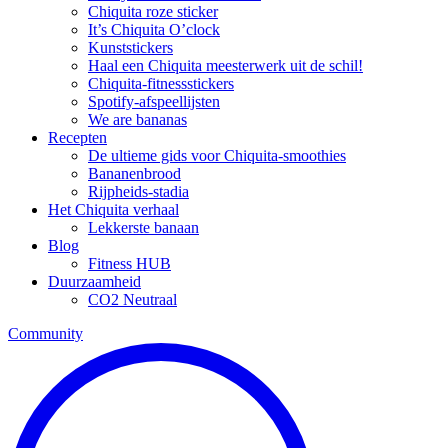
Chiquita roze sticker
It’s Chiquita O’clock
Kunststickers
Haal een Chiquita meesterwerk uit de schil!
Chiquita-fitnessstickers
Spotify-afspeellijsten
We are bananas
Recepten
De ultieme gids voor Chiquita-smoothies
Bananenbrood
Rijpheids-stadia
Het Chiquita verhaal
Lekkerste banaan
Blog
Fitness HUB
Duurzaamheid
CO2 Neutraal
Community