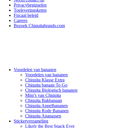
Privacybeginselen
Toeleveringsketen
Fiscaal beleid
Careers
Bezoek Chiquitabrands.com
Voordelen van bananen
Voordelen van bananen
Chiquita Klasse Extra
Chiquita banaan To Go
Chiquita Biologisch bananen
Mini’s van Chiquita
Chiquita Bakbanaan
Chiquita Appelbananen
Chiquita Rode Bananen
Chiquita Ananassen
Stickerverzameling
Likely the Best Snack Ever