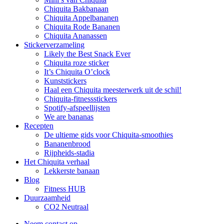
Chiquita Bakbanaan
Chiquita Appelbananen
Chiquita Rode Bananen
Chiquita Ananassen
Stickerverzameling
Likely the Best Snack Ever
Chiquita roze sticker
It’s Chiquita O’clock
Kunststickers
Haal een Chiquita meesterwerk uit de schil!
Chiquita-fitnessstickers
Spotify-afspeellijsten
We are bananas
Recepten
De ultieme gids voor Chiquita-smoothies
Bananenbrood
Rijpheids-stadia
Het Chiquita verhaal
Lekkerste banaan
Blog
Fitness HUB
Duurzaamheid
CO2 Neutraal
Neem contact op