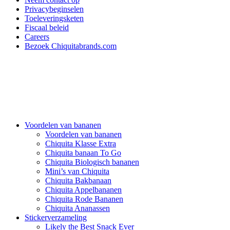
Privacybeginselen
Toeleveringsketen
Fiscaal beleid
Careers
Bezoek Chiquitabrands.com
Voordelen van bananen
Voordelen van bananen
Chiquita Klasse Extra
Chiquita banaan To Go
Chiquita Biologisch bananen
Mini’s van Chiquita
Chiquita Bakbanaan
Chiquita Appelbananen
Chiquita Rode Bananen
Chiquita Ananassen
Stickerverzameling
Likely the Best Snack Ever