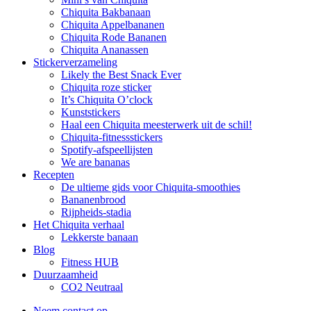
Chiquita Bakbanaan
Chiquita Appelbananen
Chiquita Rode Bananen
Chiquita Ananassen
Stickerverzameling
Likely the Best Snack Ever
Chiquita roze sticker
It’s Chiquita O’clock
Kunststickers
Haal een Chiquita meesterwerk uit de schil!
Chiquita-fitnessstickers
Spotify-afspeellijsten
We are bananas
Recepten
De ultieme gids voor Chiquita-smoothies
Bananenbrood
Rijpheids-stadia
Het Chiquita verhaal
Lekkerste banaan
Blog
Fitness HUB
Duurzaamheid
CO2 Neutraal
Neem contact op