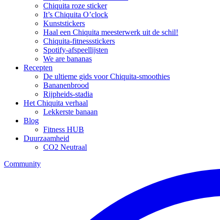
Chiquita roze sticker
It’s Chiquita O’clock
Kunststickers
Haal een Chiquita meesterwerk uit de schil!
Chiquita-fitnessstickers
Spotify-afspeellijsten
We are bananas
Recepten
De ultieme gids voor Chiquita-smoothies
Bananenbrood
Rijpheids-stadia
Het Chiquita verhaal
Lekkerste banaan
Blog
Fitness HUB
Duurzaamheid
CO2 Neutraal
Community