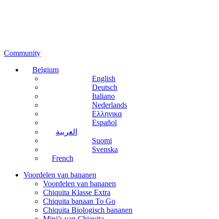
Community
Belgium
English
Deutsch
Italiano
Nederlands
Ελληνικα
Español
العربية
Suomi
Svenska
French
Voordelen van bananen
Voordelen van bananen
Chiquita Klasse Extra
Chiquita banaan To Go
Chiquita Biologisch bananen
Mini’s van Chiquita