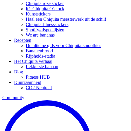
Chiquita roze sticker
It’s Chiquita O’clock
Kunststickers
Haal een Chiquita meesterwerk uit de schil!
Chiquita-fitnessstickers
Spotify-afspeellijsten
We are bananas
Recepten
De ultieme gids voor Chiquita-smoothies
Bananenbrood
Rijpheids-stadia
Het Chiquita verhaal
Lekkerste banaan
Blog
Fitness HUB
Duurzaamheid
CO2 Neutraal
Community