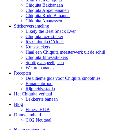
Chiquita Bakbanaan
Chiquita Appelbananen
Chiquita Rode Bananen
Chiquita Ananassen
Stickerverzameling
Likely the Best Snack Ever
Chiquita roze sticker
It’s Chiquita O’clock
Kunststickers
Haal een Chiquita meesterwerk uit de schil!
Chiquita-fitnessstickers
Spotify-afspeellijsten
We are bananas
Recepten
De ultieme gids voor Chiquita-smoothies
Bananenbrood
Rijpheids-stadia
Het Chiquita verhaal
Lekkerste banaan
Blog
Fitness HUB
Duurzaamheid
CO2 Neutraal
Neem contact op