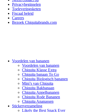
Privacybeginselen
Toeleveringsketen
Fiscaal beleid
Careers
Bezoek Chiquitabrands.com
Voordelen van bananen
Voordelen van bananen
Chiquita Klasse Extra
Chiquita banaan To Go
Chiquita Biologisch bananen
Mini’s van Chiquita
Chiquita Bakbanaan
Chiquita Appelbananen
Chiquita Rode Bananen
Chiquita Ananassen
Stickerverzameling
Likely the Best Snack Ever